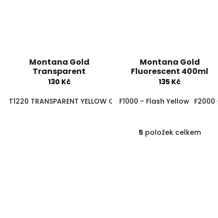
Montana Gold
Montana Gold
Transparent
Fluorescent 400ml
130 Kč
135 Kč
T1220 TRANSPARENT YELLOW CAB
F1000 - Flash Yellow
T3040 TRANSPARENT KET
F2000
5
položek celkem
O
v
l
á
d
a
c
í
p