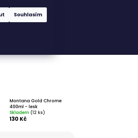
Nákupní
Hledat
Přihlášení
ut
Souhlasím
košík
Montana Gold Chrome
400ml - lesk
Skladem
(
12 ks
)
130 Kč