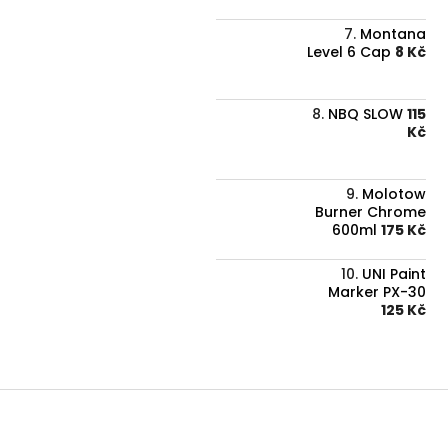
Montana
Level 6 Cap
8 Kč
NBQ SLOW
115
Kč
Molotow
Burner Chrome
600ml
175 Kč
UNI Paint
Marker PX-30
125 Kč
Z
á
p