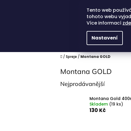
Přejít
na
Tento web používá
obsah
tohoto webu vyjadř
Více informací
zde
Nastavení
Domů
/
Spreje
/
Montana GOLD
Montana GOLD
Nejprodávanější
Montana Gold 400
Skladem
(
19 ks
)
130 Kč
P