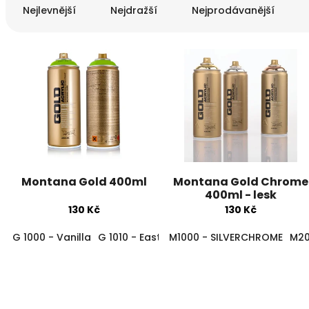
a
Nejlevnější
Nejdražší
Nejprodávanější
z
e
n
V
í
ý
p
p
r
i
o
s
d
p
u
r
k
o
t
Montana Gold 400ml
Montana Gold Chrome
d
ů
400ml - lesk
u
130 Kč
130 Kč
k
t
G 1000 - Vanilla
G 1010 - Easter Yellow
M1000 - SILVERCHROME
G1020 – Citrus
M20
G1
ů