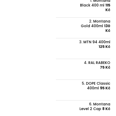
Montana
Black 400 ml
115
Kč
Montana
Gold 400ml
130
Kč
MTN 94 400ml
125 Kč
RAL RABEKO
75 Kč
DOPE Classic
400ml
95 Kč
Montana
Level 2 Cap
8 Kč