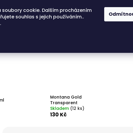
 soubory cookie. Dalším procházením
Odmítno
ujete souhlas s jejich používáním..
.
Montana Gold
ml
Transparent
Skladem
(
12 ks
)
130 Kč
Ř