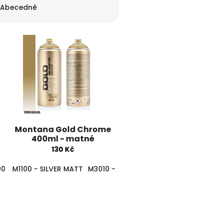
Abecedně
Montana Gold Chrome
400ml - matné
130 Kč
00 - COPPERCHROME
030 - Banana
M1100 - SILVER MATT
G1040 - Asia
M3000 - GOLDCHROME
M3010 - GOLD MATT
G1050 - Curry
G1060 - Mustard