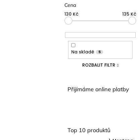
o
Cena
s
130
Kč
135
Kč
t
r
a
n
n
í
Na skladě
5
p
a
ROZBALIT FILTR
n
e
l
Přijímáme online platby
Top 10 produktů