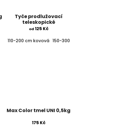
g
Tyče prodlužovací
teleskopické
125 Kč
od
110-200 cm kovová
150-300 cm kovová
200-400 cm hlin
Max Color tmel UNI 0,5kg
175 Kč