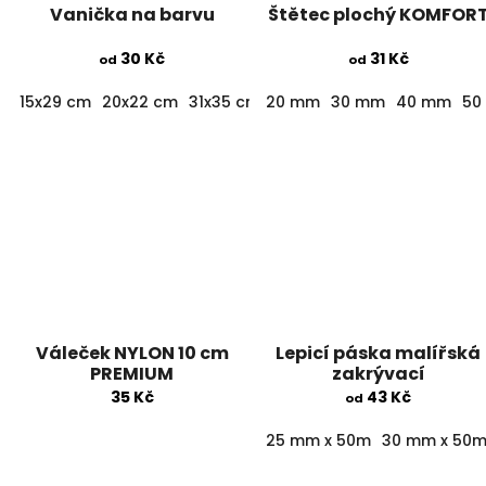
Vanička na barvu
Štětec plochý KOMFOR
30 Kč
31 Kč
od
od
15x29 cm
20x22 cm
31x35 cm
20 mm
30 mm
40 mm
50
Váleček NYLON 10 cm
Lepicí páska malířská
PREMIUM
zakrývací
35 Kč
43 Kč
od
25 mm x 50m
30 mm x 50