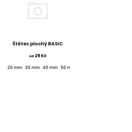
Štětec plochý BASIC
29 Kč
od
20 mm
30 mm
40 mm
50 mm
60 mm
70 mm
100 mm