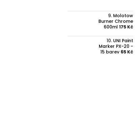
Molotow
Burner Chrome
600ml
175 Kč
UNI Paint
Marker PX-20 -
15 barev
65 Kč