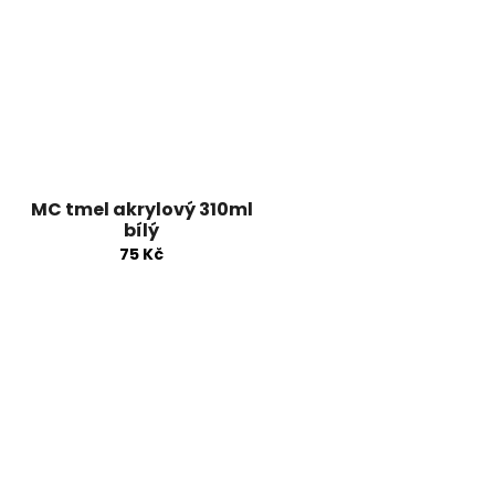
MC tmel akrylový 310ml
bílý
75 Kč