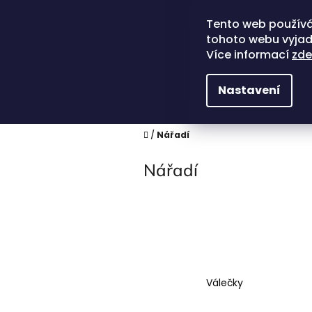
Přejít
na
Tento web používá
obsah
tohoto webu vyjadř
Více informací
zde
Nastavení
Domů
/
Nářadí
Nářadí
Válečky