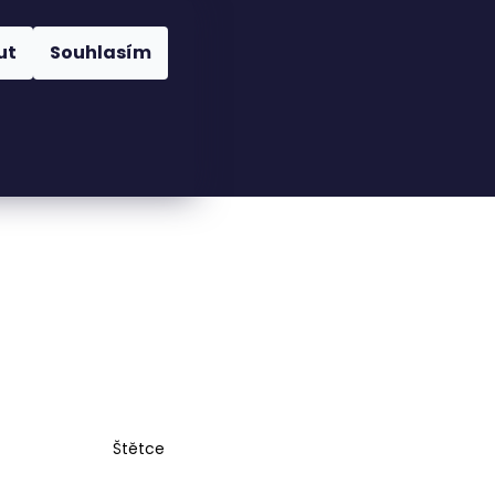
Nákupní
Hledat
Přihlášení
ut
Souhlasím
košík
Štětce