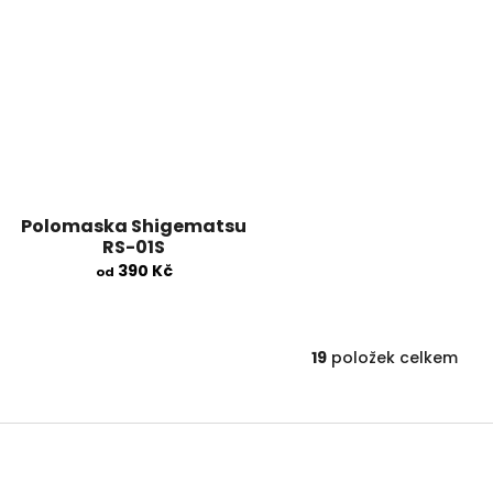
Polomaska Shigematsu
RS-01S
390 Kč
od
19
položek celkem
O
v
l
á
d
a
c