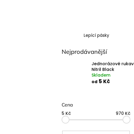
Lepící pásky
Nejprodávanější
Jednorázové rukav
Nitril Black
Skladem
5 Kč
od
P
o
Cena
s
5
Kč
970
Kč
t
r
a