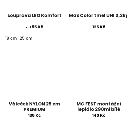
souprava LEO Komfort
Max Color tmel UNI 0,2k
95 Kč
125 Kč
od
18 cm
25 cm
Váleček NYLON 25 cm
MC FEST montážní
PREMIUM
lepidlo 290ml bílé
135 Kč
140 Kč