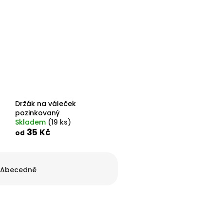
Držák na váleček
pozinkovaný
Skladem
(
19 ks
)
35 Kč
od
Abecedně