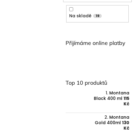
n
n
í
Na skladě
19
p
a
n
e
Přijímáme online platby
l
Top 10 produktů
Montana
Black 400 ml
115
Kč
Montana
Gold 400ml
130
Kč