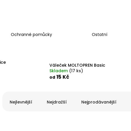
Ochranné pomůcky
Ostatní
ice
Váleček MOLTOPREN Basic
Skladem
(
17 ks
)
15 Kč
od
Ř
a
Nejlevnější
Nejdražší
Nejprodávanější
z
e
V
n
ý
í