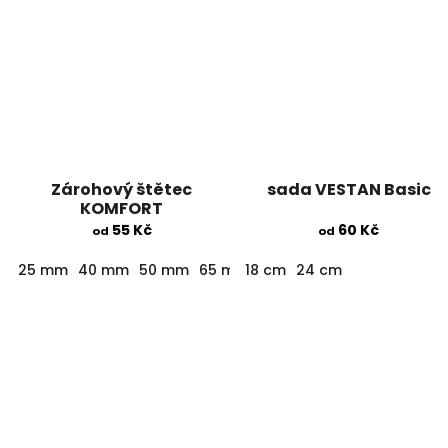
Zárohový štětec
sada VESTAN Basic
KOMFORT
55 Kč
60 Kč
od
od
25 mm
40 mm
50 mm
65 mm
18 cm
75 mm
24 cm