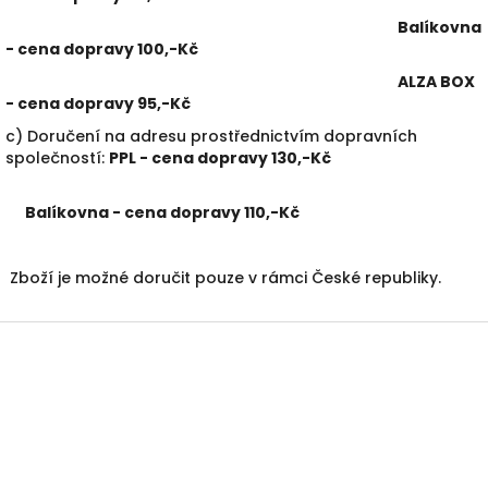
Balíkovna
- cena dopravy 100,-Kč
ALZA BOX
- cena dopravy 95,-Kč
c) Doručení na adresu prostřednictvím dopravních
společností:
PPL - cena dopravy 130,-Kč
Balíkovna - cena dopravy 110,-Kč
Zboží je možné doručit pouze v rámci České republiky.
Z
á
p
a
t
í