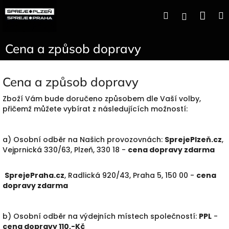
Přejít
Nák
Hledat
Přihlášen
na
obsah
koší
Cena a způsob dopravy
Cena a způsob dopravy
Zboží Vám bude doručeno způsobem dle Vaší volby,
přičemž můžete vybírat z následujících možností:
a) Osobní odběr na Našich provozovnách:
SprejePlzeň.cz
,
Vejprnická 330/63, Plzeň, 330 18 -
cena dopravy zdarma
SprejePraha.cz
, Radlická 920/43, Praha 5, 150 00 -
cena
dopravy zdarma
b) Osobní odběr na výdejních místech společností:
PPL
-
cena dopravy 110,-Kč