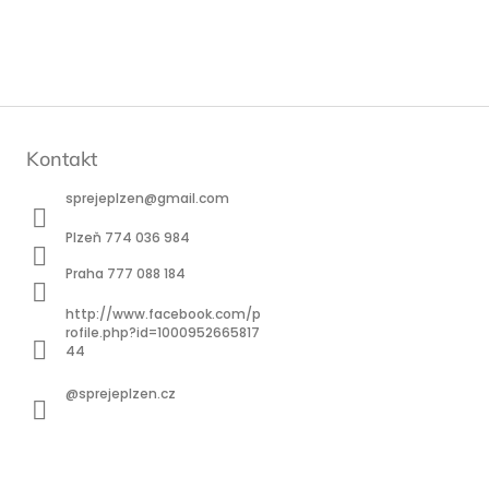
Kontakt
sprejeplzen
@
gmail.com
Plzeň 774 036 984
Praha 777 088 184
http://www.facebook.com/p
rofile.php?id=1000952665817
44
@sprejeplzen.cz