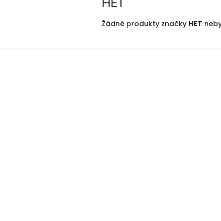
HET
Žádné produkty značky
HET
nebyl
Z
á
p
a
t
í