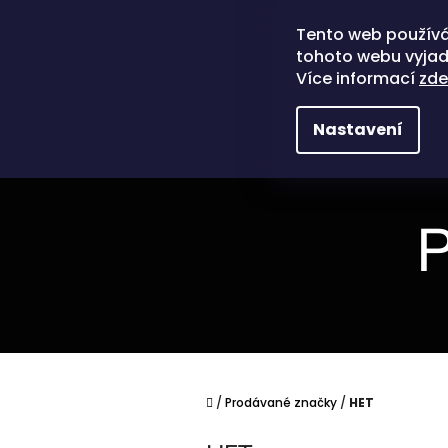
Přejít
na
Tento web používá
obsah
tohoto webu vyjadř
Více informací
zde
Nastavení
P
Domů
/
Prodávané značky
/
HET