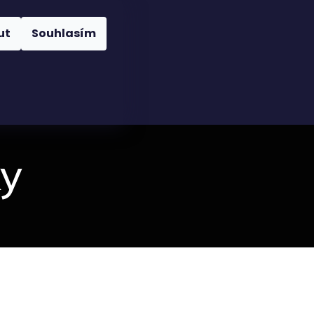
Nákupní
Hledat
Přihlášení
ut
Souhlasím
košík
y