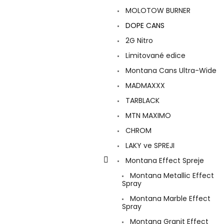
a
MOLOTOW BURNER
n
e
DOPE CANS
l
2G Nitro
Limitované edice
Montana Cans Ultra-Wide
MADMAXXX
TARBLACK
MTN MAXIMO
CHROM
LAKY ve SPREJI
Montana Effect Spreje
Montana Metallic Effect
Spray
Montana Marble Effect
Spray
Montana Granit Effect