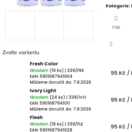
hvězdiček.
Kategorie
:
TISK
Zvolte variantu
Faceboo
Fresh Color
Skladem
(
19 ks
)
| 339/FRE
95 Kč
/ 
EAN:
5901687941004
Můžeme doručit do:
7.8.2026
Ivory Light
Skladem
(
24 ks
)
| 339/IVO
95 Kč
/ 
EAN:
5901687941011
Můžeme doručit do:
7.8.2026
Flesh
Skladem
(
18 ks
)
| 339/FLE
95 Kč
/ 
EAN:
5901687941028