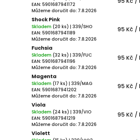
95 Kč
/ 
EAN:
5901687941172
Můžeme doručit do:
7.8.2026
Shock Pink
Skladem
(
20 ks
)
| 339/SHO
95 Kč
/ 
EAN:
5901687941189
Můžeme doručit do:
7.8.2026
Fuchsia
Skladem
(
32 ks
)
| 339/FUC
95 Kč
/ 
EAN:
5901687941196
Můžeme doručit do:
7.8.2026
Magenta
Skladem
(
17 ks
)
| 339/MAG
95 Kč
/ 
EAN:
5901687941202
Můžeme doručit do:
7.8.2026
Viola
Skladem
(
24 ks
)
| 339/VIO
95 Kč
/ 
EAN:
5901687941219
Můžeme doručit do:
7.8.2026
Violett