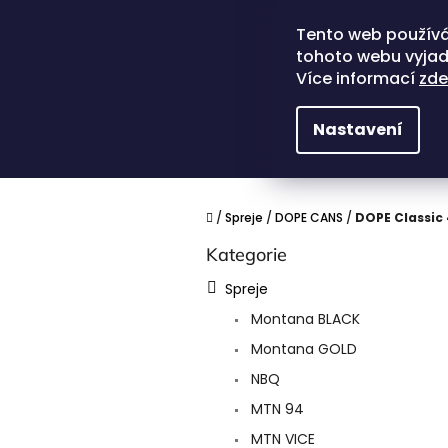
Přejít
na
Tento web používá
obsah
tohoto webu vyjadř
Více informací
zde
Nastavení
Domů
/
Spreje
/
DOPE CANS
/
DOPE Classic
P
Kategorie
Přeskočit
o
kategorie
s
Spreje
t
Montana BLACK
r
a
Montana GOLD
n
NBQ
n
í
MTN 94
p
MTN VICE