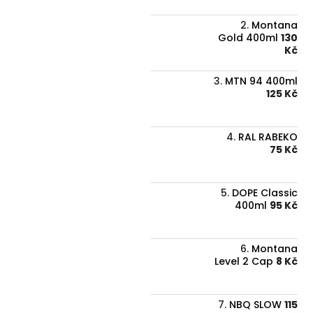
Montana
Gold 400ml
130
Kč
MTN 94 400ml
125 Kč
RAL RABEKO
75 Kč
DOPE Classic
400ml
95 Kč
Montana
Level 2 Cap
8 Kč
NBQ SLOW
115