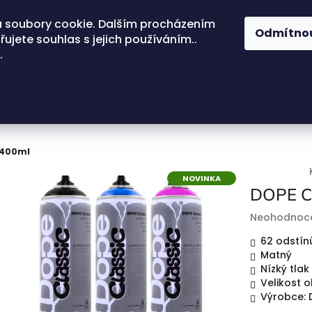
 soubory cookie. Dalším procházením
Odmítno
ujete souhlas s jejich používáním..
.
 400ml
NOVINKA
DOPE Cl
Průměrné
Neohodnoc
hodnocení
62 odstín
produktu
Matný
je
Nízký tlak
0,0
Velikost 
z
Výrobce:
5