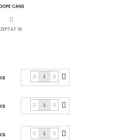
DOPE CANS
ZEPTAT SE
k
Do
ks
košíku
Do
ks
košíku
Do
ks