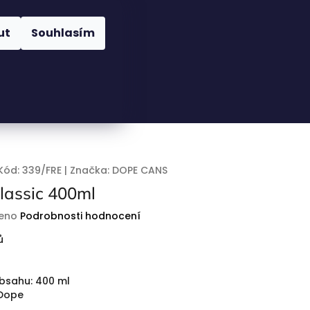
Nákupní
Hledat
Přihlášení
ut
Souhlasím
košík
Kód:
339/FRE
|
Značka:
DOPE CANS
assic 400ml
eno
Podrobnosti hodnocení
ů
obsahu: 400 ml
 Dope