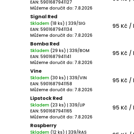
EAN:
5901687941127
Můžeme doručit do:
7.8.2026
Signal Red
Skladem
(
18 ks
)
| 339/SIG
95 Kč
/ 
EAN:
5901687941134
Můžeme doručit do:
7.8.2026
Bomba Red
Skladem
(
29 ks
)
| 339/BOM
95 Kč
/ 
EAN:
5901687941141
Můžeme doručit do:
7.8.2026
Vine
Skladem
(
30 ks
)
| 339/VIN
95 Kč
/ 
EAN:
5901687941158
Můžeme doručit do:
7.8.2026
Lipstock Red
Skladem
(
23 ks
)
| 339/LIP
95 Kč
/ 
EAN:
5901687941165
Můžeme doručit do:
7.8.2026
Raspberry
Skladem
(
12 ks
)
| 339/RAS