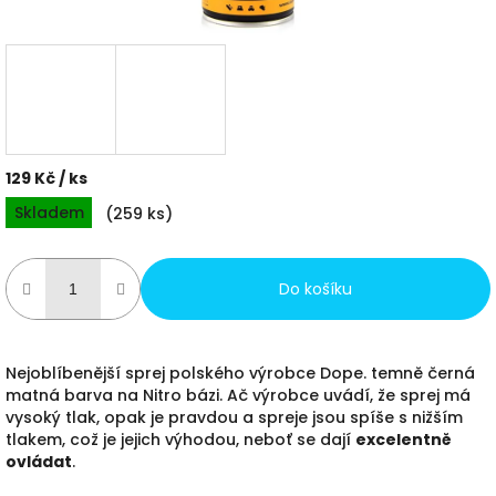
129 Kč
/ ks
Měrná
Skladem
(
259 ks
)
cena:
Do košíku
Nejoblíbenější sprej polského výrobce Dope. temně černá
matná barva na Nitro bázi. Ač výrobce uvádí, že sprej má
vysoký tlak, opak je pravdou a spreje jsou spíše s nižším
tlakem, což je jejich výhodou, neboť se dají
excelentně
ovládat
.