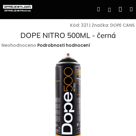
Přejít
Nák
Hledat
Přihlášen
na
obsah
koší
Kód:
321
|
Značka:
DOPE CANS
DOPE NITRO 500ML - černá
Průměrné
Neohodnoceno
Podrobnosti hodnocení
hodnocení
produktu
je
0,0
z
5
hvězdiček.