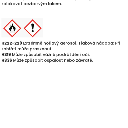
zalakovat bezbarvým lakem.
H222-229
Extrémně hořlavý aerosol. Tlaková nádoba: Při
zahřátí může prasknout.
H319
Může způsobit vážné podráždění očí.
H336
Může způsobit ospalost nebo závratě.
Z
á
p
a
t
í