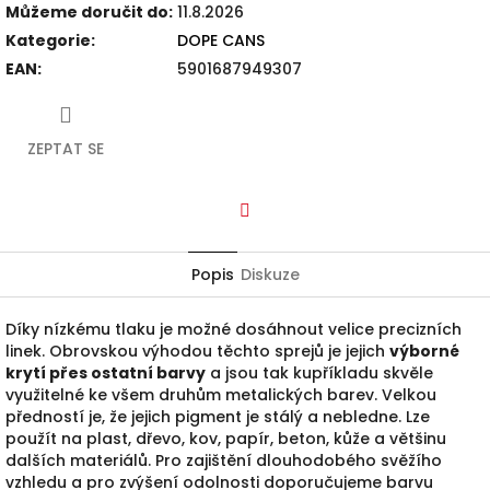
Můžeme doručit do:
11.8.2026
Kategorie
:
DOPE CANS
EAN
:
5901687949307
ZEPTAT SE
Facebook
Popis
Diskuze
Díky nízkému tlaku je možné dosáhnout velice precizních
linek. Obrovskou výhodou těchto sprejů je jejich
výborné
krytí přes ostatní barvy
a jsou tak kupříkladu skvěle
využitelné ke všem druhům metalických barev. Velkou
předností je, že jejich pigment je stálý a nebledne. Lze
použít na plast, dřevo, kov, papír, beton, kůže a většinu
dalších materiálů. Pro zajištění dlouhodobého svěžího
vzhledu a pro zvýšení odolnosti doporučujeme barvu