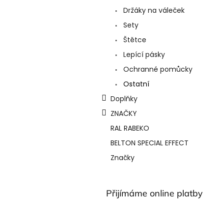
a
Držáky na váleček
n
e
Sety
l
Štětce
Lepící pásky
Ochranné pomůcky
Ostatní
Doplňky
ZNAČKY
RAL RABEKO
BELTON SPECIAL EFFECT
Značky
Přijímáme online platby