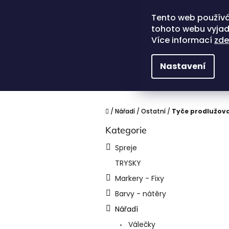
Přejít
na
Tento web používá
obsah
tohoto webu vyjadř
Více informací
zde
Nastavení
Domů
/
Nářadí
/
Ostatní
/
Tyče prodlužova
P
Kategorie
Přeskočit
o
kategorie
s
Spreje
t
TRYSKY
r
a
Markery - Fixy
n
Barvy - nátěry
n
í
Nářadí
p
Válečky