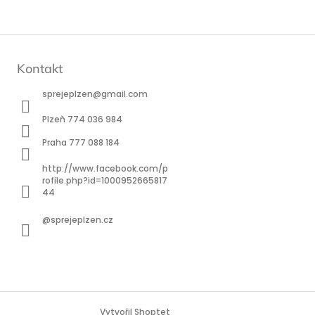
Kontakt
sprejeplzen
@
gmail.com
Plzeň 774 036 984
Praha 777 088 184
http://www.facebook.com/p
rofile.php?id=1000952665817
44
@sprejeplzen.cz
Vytvořil Shoptet