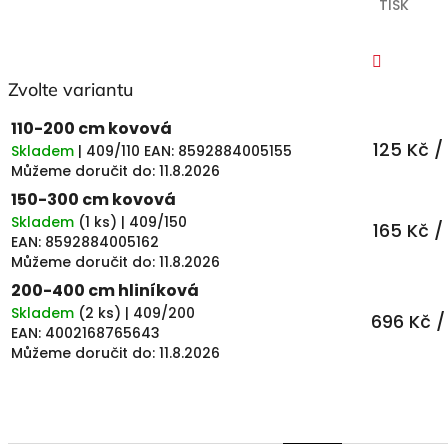
TISK
5
hvězdiček.
Zvolte variantu
Faceboo
110-200 cm kovová
125 Kč
/
Skladem
| 409/110
EAN:
8592884005155
Můžeme doručit do:
11.8.2026
150-300 cm kovová
Skladem
(
1 ks
)
| 409/150
165 Kč
/
EAN:
8592884005162
Můžeme doručit do:
11.8.2026
200-400 cm hliníková
Skladem
(
2 ks
)
| 409/200
696 Kč
/
EAN:
4002168765643
Můžeme doručit do:
11.8.2026