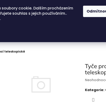
 soubory cookie. Dalším procházením
Odmítno
ujete souhlas s jejich používáním..
.
cí teleskopické
Tyče pr
telesko
Průměrné
Neohodnoc
hodnocení
produktu
Kategorie
:
je
0,0
z