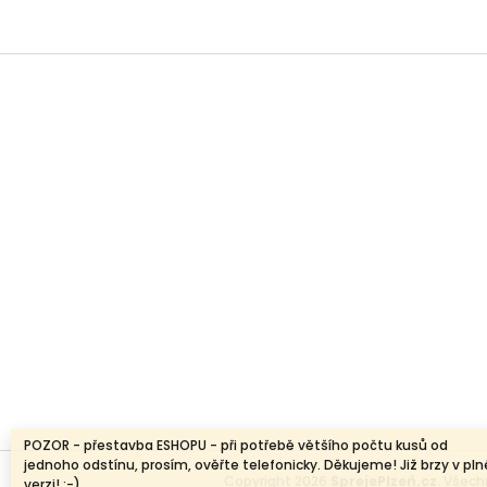
Z
á
p
a
t
í
POZOR - přestavba ESHOPU - při potřebě většího počtu kusů od
jednoho odstínu, prosím, ověřte telefonicky. Děkujeme! Již brzy v pln
Copyright 2026
SprejePlzeň.cz
. Všec
verzi! :-)