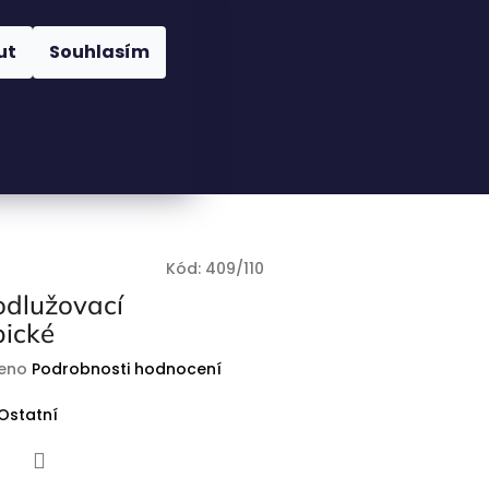
Nákupní
Hledat
Přihlášení
ut
Souhlasím
košík
Kód:
409/110
odlužovací
pické
eno
Podrobnosti hodnocení
Ostatní