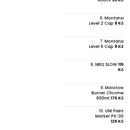
400ml
95 Kč
Montana
Level 2 Cap
8 Kč
Montana
Level 6 Cap
8 Kč
NBQ SLOW
115
Kč
Molotow
Burner Chrome
600ml
175 Kč
UNI Paint
Marker PX-30
125 Kč