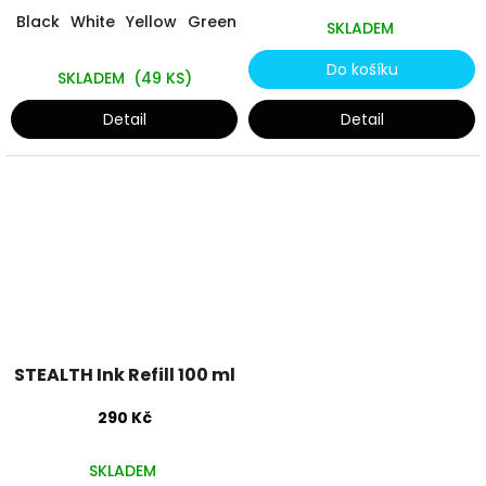
Black
White
Yellow
Green
Red
Light Blue
Blue
Pink
Sil
SKLADEM
Do košíku
SKLADEM
(
49 KS
)
Detail
Detail
STEALTH Ink Refill 100 ml
290 Kč
SKLADEM