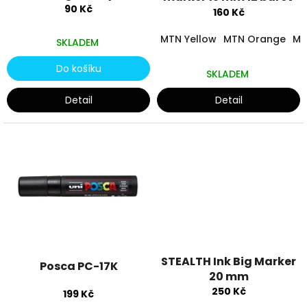
k
90 Kč
160 Kč
t
ů
MTN Yellow
MTN Orange
MT
SKLADEM
Do košíku
SKLADEM
Detail
Detail
STEALTH Ink Big Marker
Posca PC-17K
20 mm
250 Kč
199 Kč