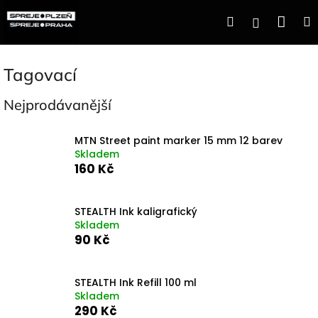
Přejít
Nák
Hledat
Přihlášen
na
obsah
koší
Tagovací
Nejprodávanější
MTN Street paint marker 15 mm 12 barev
Skladem
160 Kč
STEALTH Ink kaligrafický
Skladem
90 Kč
STEALTH Ink Refill 100 ml
Skladem
290 Kč