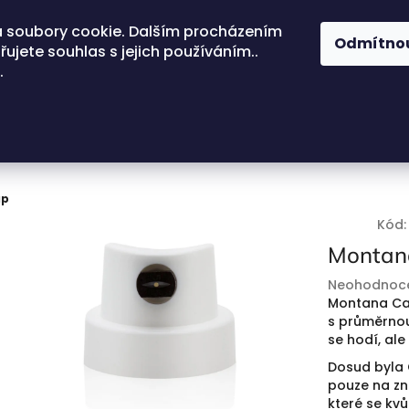
 soubory cookie. Dalším procházením
Odmítno
ujete souhlas s jejich používáním..
.
ap
Kód:
Montana
Průměrné
Neohodnoc
hodnocení
Montana Cal
produktu
s průměrnou
je
se hodí, al
0,0
Dosud byla 
z
pouze na zn
5
které se kv