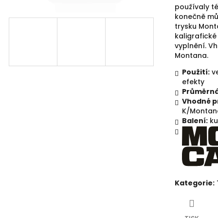
hvězdiček.
používaly t
konečně můž
trysku Mont
kaligrafické
vyplnění.
Vh
Montana.
Použití:
v
efekty
Průměrná 
Vhodné p
K/Montan
Balení:
ku
Kategorie
: