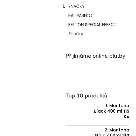
a
ZNAČKY
n
e
RAL RABEKO
l
BELTON SPECIAL EFFECT
Značky
Přijímáme online platby
Top 10 produktů
Montana
Black 400 ml
115
Kč
Montana
Gold 400ml
130