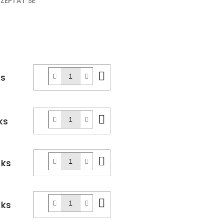
ZEPTAT SE
k
Do
ks
košíku
Do
ks
košíku
Do
 ks
košíku
Do
 ks
košíku