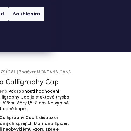
Nákupní
Hledat
Přihlášení
ut
Souhlasím
košík
79/CAL
|
Značka:
MONTANA CANS
 Calligraphy Cap
eno
Podrobnosti hodnocení
ligraphy Cap je efektová tryska
 šířkou čáry 1,5-8 cm.
Na výplně
e hodně kape.
Calligraphy Cap k dispozici
ámých sprejích Montana Spider,
ůli neobvyklému vzoru spreje