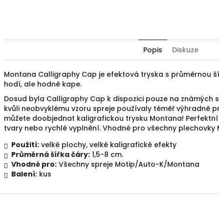
Popis
Diskuze
Montana Calligraphy Cap je efektová tryska s průměrnou ší
hodí, ale hodně kape.
Dosud byla Calligraphy Cap k dispozici pouze na známých s
kvůli neobvyklému vzoru spreje používaly téměř výhradně pr
můžete doobjednat kaligrafickou trysku Montana!
Perfektní
tvary nebo rychlé vyplnění.
Vhodné pro všechny plechovky 
Použití:
velké plochy, velké kaligrafické efekty
Průměrná šířka čáry:
1,5-8 cm.
Vhodné pro:
Všechny spreje Motip/Auto-K/Montana
Balení:
kus