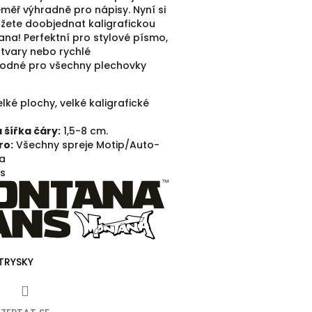
éměř výhradně pro nápisy.
Nyní si
ete doobjednat kaligrafickou
ana!
Perfektní pro stylové písmo,
 tvary nebo rychlé
odné pro všechny plechovky
elké plochy, velké kaligrafické
šířka čáry:
1,5-8 cm.
ro:
Všechny spreje Motip/Auto-
a
s
TRYSKY