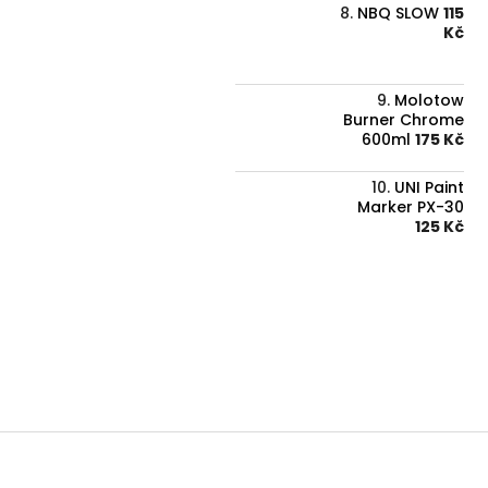
NBQ SLOW
115
Kč
Molotow
Burner Chrome
600ml
175 Kč
UNI Paint
Marker PX-30
125 Kč
Z
á