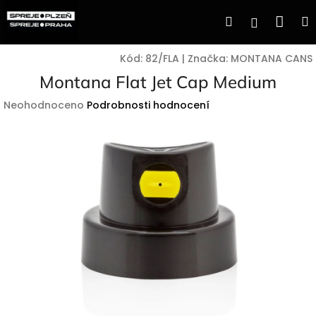
Přejít
Nák
Hledat
Přihlášen
na
obsah
koší
Kód:
82/FLA
|
Značka:
MONTANA CANS
Montana Flat Jet Cap Medium
Průměrné
Neohodnoceno
Podrobnosti hodnocení
hodnocení
produktu
je
0,0
z
5
hvězdiček.