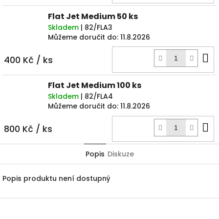
k
Flat Jet Medium 50 ks
Skladem
| 82/FLA3
Můžeme doručit do:
11.8.2026
D
400 Kč
/ ks
k
Flat Jet Medium 100 ks
Skladem
| 82/FLA4
Můžeme doručit do:
11.8.2026
D
800 Kč
/ ks
k
Popis
Diskuze
Popis produktu není dostupný
Z
á