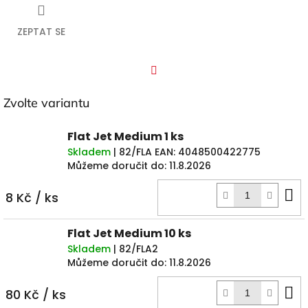
ZEPTAT SE
Facebook
Zvolte variantu
Flat Jet Medium 1 ks
Skladem
| 82/FLA
EAN:
4048500422775
Můžeme doručit do:
11.8.2026
D
8 Kč
/ ks
k
Flat Jet Medium 10 ks
Skladem
| 82/FLA2
Můžeme doručit do:
11.8.2026
D
80 Kč
/ ks