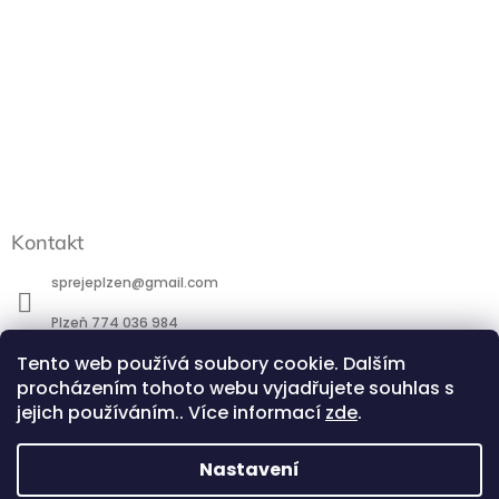
Kontakt
sprejeplzen
@
gmail.com
Plzeň 774 036 984
Praha 777 088 184
Tento web používá soubory cookie. Dalším
procházením tohoto webu vyjadřujete souhlas s
http://www.facebook.com/profile.php?id=100095266581744
jejich používáním.. Více informací
zde
.
@sprejeplzen.cz
Nastavení