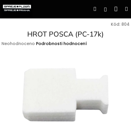
Přejít
Nák
Hledat
Přihlášen
na
obsah
koší
Kód:
804
HROT POSCA (PC-17k)
Průměrné
Neohodnoceno
Podrobnosti hodnocení
hodnocení
produktu
je
0,0
z
5
hvězdiček.