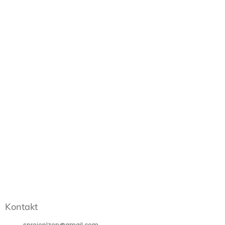
Kontakt
sprejeplzen
@
gmail.com