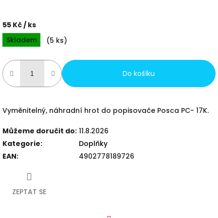
55 Kč
/ ks
Měrná
Skladem
(
5 ks
)
cena:
Do košíku
Vyměnitelný, náhradní hrot do popisovače Posca PC- 17K.
Můžeme doručit do:
11.8.2026
Kategorie
:
Doplňky
EAN
:
4902778189726
ZEPTAT SE