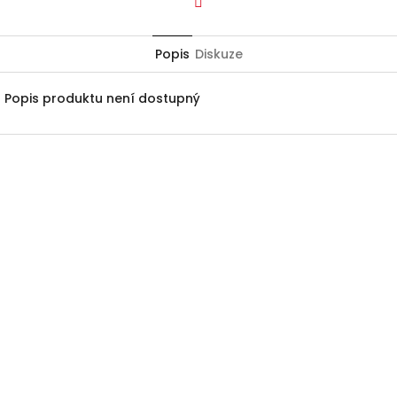
Facebook
Popis
Diskuze
Popis produktu není dostupný
Z
á
p
a
t
í