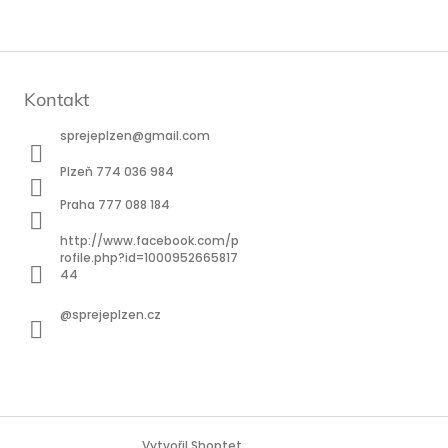
Kontakt
sprejeplzen
@
gmail.com
Plzeň 774 036 984
Praha 777 088 184
http://www.facebook.com/p
rofile.php?id=1000952665817
44
@sprejeplzen.cz
Vytvořil Shoptet