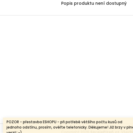
Popis produktu není dostupný
Z
á
p
a
t
í
POZOR - přestavba ESHOPU - při potřebě většího počtu kusů od
jednoho odstínu, prosím, ověřte telefonicky. Děkujeme! Již brzy v pln
Copyright 2026
SprejePlzeň.cz
. Všec
verzi! :-)