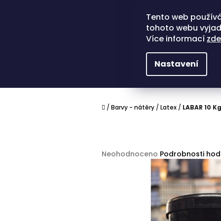
Přejít
na
Tento web používá
obsah
tohoto webu vyjadř
Více informací
zde
Nastavení
Domů
/
Barvy - nátěry
/
Latex
/
LABAR 10 K
Průměrné
Neohodnoceno
Podrobnosti ho
hodnocení
produktu
je
0,0
z
5