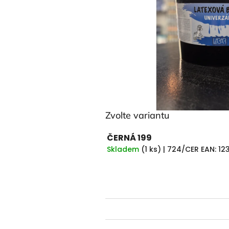
hvězdiček.
Zvolte variantu
ČERNÁ 199
Skladem
(
1 ks
)
| 724/CER
EAN:
12