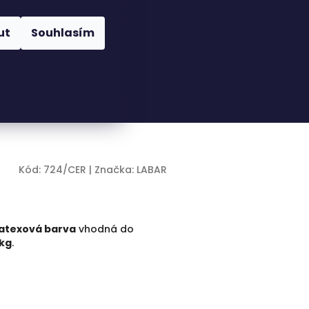
Nákupní
Hledat
Přihlášení
ut
Souhlasím
košík
Kód:
724/CER
|
Značka:
LABAR
latexová barva
vhodná do
 kg
.