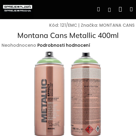
Přejít
Nák
Hledat
Přihlášen
na
obsah
koší
Kód:
121/EMC
|
Značka:
MONTANA CANS
Montana Cans Metallic 400ml
Průměrné
Neohodnoceno
Podrobnosti hodnocení
hodnocení
produktu
je
0,0
z
5
hvězdiček.