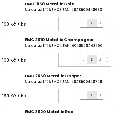
EMC 1050 Metallic Gold
Na dotaz
| 121/EMC3
EAN:
4048500448683
D
190 Kč
/ ks
k
EMC 2010 Metallic Champagner
Na dotaz
| 121/EMC4
EAN:
4048500448690
D
190 Kč
/ ks
k
EMC 2050 Metallic Copper
Na dotaz
| 121/EMC5
EAN:
4048500448706
D
190 Kč
/ ks
k
EMC 3020 Metallic Red