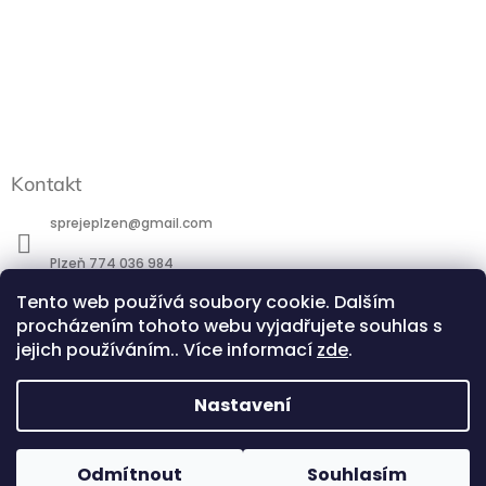
Kontakt
sprejeplzen
@
gmail.com
Plzeň 774 036 984
Praha 777 088 184
Tento web používá soubory cookie. Dalším
procházením tohoto webu vyjadřujete souhlas s
http://www.facebook.com/profile.php?id=100095266581744
jejich používáním.. Více informací
zde
.
@sprejeplzen.cz
Nastavení
POZOR - přestavba ESHOPU - při potřebě většího počtu kusů
Copyright 2026
SprejePlzeň.cz
. Všechna práva
Odmítnout
Souhlasím
Vytvořil Shoptet
od jednoho odstínu, prosím, ověřte telefonicky. Děkujeme! Již