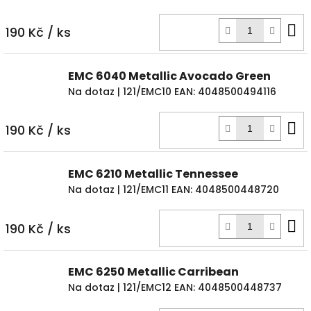
D
190 Kč
/ ks
k
EMC 6040 Metallic Avocado Green
Na dotaz
| 121/EMC10
EAN:
4048500494116
D
190 Kč
/ ks
k
EMC 6210 Metallic Tennessee
Na dotaz
| 121/EMC11
EAN:
4048500448720
D
190 Kč
/ ks
k
EMC 6250 Metallic Carribean
Na dotaz
| 121/EMC12
EAN:
4048500448737