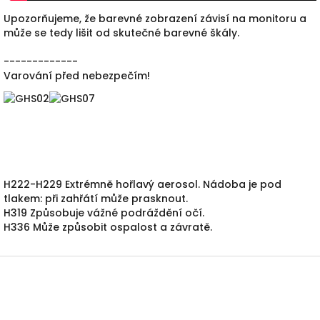
Upozorňujeme, že barevné zobrazení závisí na monitoru a
může se tedy lišit od skutečné barevné škály.
-------------
Varování před nebezpečím!
H222-H229 Extrémně hořlavý aerosol.
Nádoba je pod
tlakem: při zahřátí může prasknout.
H319 Způsobuje vážné podráždění očí.
H336 Může způsobit ospalost a závratě.
Z
á
p
a