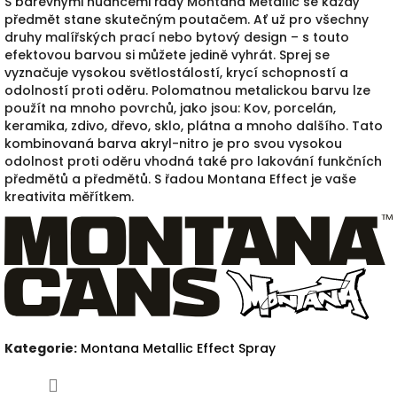
S barevnými nuancemi řady Montana Metallic se každý
předmět stane skutečným poutačem.
Ať už pro všechny
druhy malířských prací nebo bytový design – s touto
efektovou barvou si můžete jedině vyhrát.
Sprej se
vyznačuje vysokou světlostálostí, krycí schopností a
odolností proti oděru.
Polomatnou metalickou barvu lze
použít na mnoho povrchů, jako jsou:
Kov, porcelán,
keramika, zdivo, dřevo, sklo, plátna a mnoho dalšího.
Tato
kombinovaná barva akryl-nitro je pro svou vysokou
odolnost proti oděru vhodná také pro lakování funkčních
předmětů a předmětů.
S řadou Montana Effect je vaše
kreativita měřítkem.
Kategorie
:
Montana Metallic Effect Spray