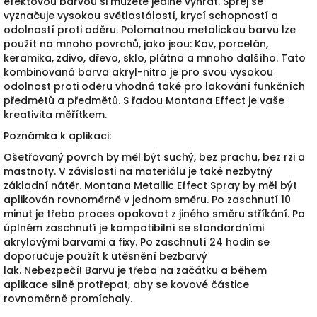
efektovou barvou si můžete jedině vyhrát.
Sprej se
vyznačuje vysokou světlostálostí, krycí schopností a
odolností proti oděru.
Polomatnou metalickou barvu lze
použít na mnoho povrchů, jako jsou:
Kov, porcelán,
keramika, zdivo, dřevo, sklo, plátna a mnoho dalšího.
Tato
kombinovaná barva akryl-nitro je pro svou vysokou
odolnost proti oděru vhodná také pro lakování funkčních
předmětů a předmětů.
S řadou Montana Effect je vaše
kreativita měřítkem.
Poznámka k aplikaci:
Ošetřovaný povrch by měl být suchý, bez prachu, bez rzi a
mastnoty.
V závislosti na materiálu je také nezbytný
základní nátěr.
Montana Metallic Effect Spray by měl být
aplikován rovnoměrně v jednom směru.
Po zaschnutí 10
minut je třeba proces opakovat z jiného směru stříkání.
Po
úplném zaschnutí je kompatibilní se standardními
akrylovými barvami a fixy.
Po zaschnutí 24 hodin se
doporučuje použít k utěsnění bezbarvý
lak.
Nebezpečí!
Barvu je třeba na začátku a během
aplikace silně protřepat, aby se kovové částice
rovnoměrně promíchaly.