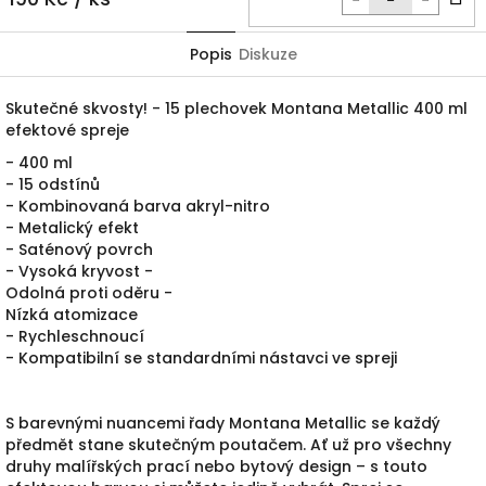
k
Popis
Diskuze
Skutečné skvosty!
- 15 plechovek Montana Metallic 400 ml
efektové spreje
- 400 ml
- 15 odstínů
- Kombinovaná barva akryl-nitro
- Metalický efekt
- Saténový povrch
- Vysoká kryvost -
Odolná proti oděru -
Nízká atomizace
- Rychleschnoucí
- Kompatibilní se standardními nástavci ve spreji
S barevnými nuancemi řady Montana Metallic se každý
předmět stane skutečným poutačem.
Ať už pro všechny
druhy malířských prací nebo bytový design – s touto