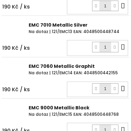
D
190 Kč
/ ks
k
EMC 7010 Metallic Silver
Na dotaz
| 121/EMC13
EAN:
4048500448744
D
190 Kč
/ ks
k
EMC 7060 Metallic Graphit
Na dotaz
| 121/EMC14
EAN:
4048500442155
D
190 Kč
/ ks
k
EMC 9000 Metallic Black
Na dotaz
| 121/EMC15
EAN:
4048500448768
D
190 Kč
/ ks