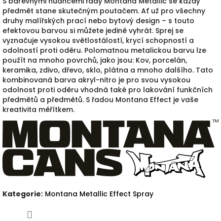
S barevnými nuancemi řady Montana Metallic se každý
předmět stane skutečným poutačem.
Ať už pro všechny
druhy malířských prací nebo bytový design – s touto
efektovou barvou si můžete jedině vyhrát.
Sprej se
vyznačuje vysokou světlostálostí, krycí schopností a
odolností proti oděru.
Polomatnou metalickou barvu lze
použít na mnoho povrchů, jako jsou:
Kov, porcelán,
keramika, zdivo, dřevo, sklo, plátna a mnoho dalšího.
Tato
kombinovaná barva akryl-nitro je pro svou vysokou
odolnost proti oděru vhodná také pro lakování funkčních
předmětů a předmětů.
S řadou Montana Effect je vaše
kreativita měřítkem.
Kategorie
:
Montana Metallic Effect Spray