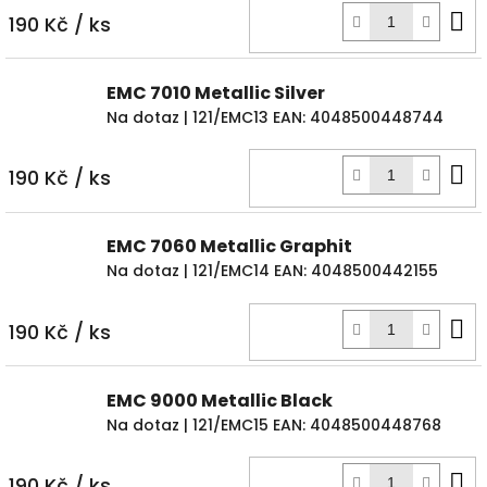
D
190 Kč
/ ks
k
EMC 7010 Metallic Silver
Na dotaz
| 121/EMC13
EAN:
4048500448744
D
190 Kč
/ ks
k
EMC 7060 Metallic Graphit
Na dotaz
| 121/EMC14
EAN:
4048500442155
D
190 Kč
/ ks
k
EMC 9000 Metallic Black
Na dotaz
| 121/EMC15
EAN:
4048500448768
D
190 Kč
/ ks