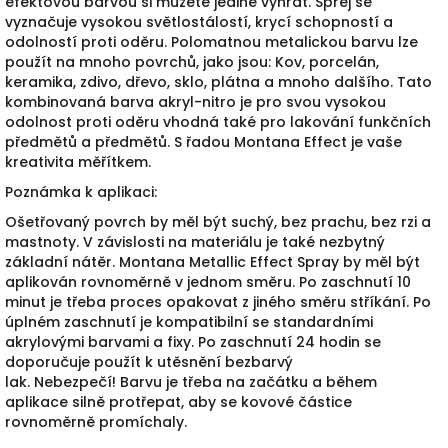
efektovou barvou si můžete jedině vyhrát.
Sprej se
vyznačuje vysokou světlostálostí, krycí schopností a
odolností proti oděru.
Polomatnou metalickou barvu lze
použít na mnoho povrchů, jako jsou:
Kov, porcelán,
keramika, zdivo, dřevo, sklo, plátna a mnoho dalšího.
Tato
kombinovaná barva akryl-nitro je pro svou vysokou
odolnost proti oděru vhodná také pro lakování funkčních
předmětů a předmětů.
S řadou Montana Effect je vaše
kreativita měřítkem.
Poznámka k aplikaci:
Ošetřovaný povrch by měl být suchý, bez prachu, bez rzi a
mastnoty.
V závislosti na materiálu je také nezbytný
základní nátěr.
Montana Metallic Effect Spray by měl být
aplikován rovnoměrně v jednom směru.
Po zaschnutí 10
minut je třeba proces opakovat z jiného směru stříkání.
Po
úplném zaschnutí je kompatibilní se standardními
akrylovými barvami a fixy.
Po zaschnutí 24 hodin se
doporučuje použít k utěsnění bezbarvý
lak.
Nebezpečí!
Barvu je třeba na začátku a během
aplikace silně protřepat, aby se kovové částice
rovnoměrně promíchaly.