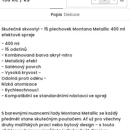
k
Popis
Diskuze
Skutečné skvosty!
- 15 plechovek Montana Metallic 400 ml
efektové spreje
- 400 ml
- 15 odstínů
- Kombinovaná barva akryl-nitro
- Metalický efekt
- Saténový povrch
- Vysoká kryvost -
Odolná proti oděru -
Nízká atomizace
- Rychleschnoucí
- Kompatibilní se standardními nástavci ve spreji
S barevnými nuancemi řady Montana Metallic se každý
předmět stane skutečným poutačem.
Ať už pro všechny
druhy malířských prací nebo bytový design – s touto