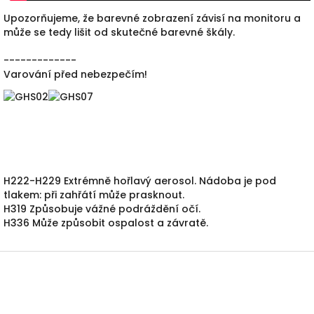
Upozorňujeme, že barevné zobrazení závisí na monitoru a
může se tedy lišit od skutečné barevné škály.
-------------
Varování před nebezpečím!
H222-H229 Extrémně hořlavý aerosol.
Nádoba je pod
tlakem: při zahřátí může prasknout.
H319 Způsobuje vážné podráždění očí.
H336 Může způsobit ospalost a závratě.
Z
á
p
a