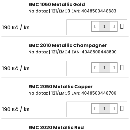
EMC 1050 Metallic Gold
Na dotaz
| 121/EMC3
EAN:
4048500448683
D
190 Kč
/ ks
k
EMC 2010 Metallic Champagner
Na dotaz
| 121/EMC4
EAN:
4048500448690
D
190 Kč
/ ks
k
EMC 2050 Metallic Copper
Na dotaz
| 121/EMC5
EAN:
4048500448706
D
190 Kč
/ ks
k
EMC 3020 Metallic Red