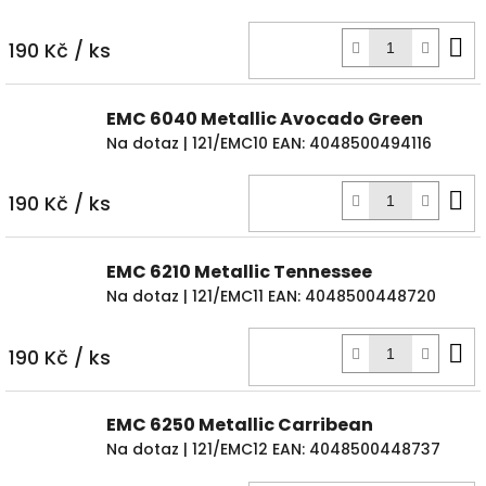
D
190 Kč
/ ks
k
EMC 6040 Metallic Avocado Green
Na dotaz
| 121/EMC10
EAN:
4048500494116
D
190 Kč
/ ks
k
EMC 6210 Metallic Tennessee
Na dotaz
| 121/EMC11
EAN:
4048500448720
D
190 Kč
/ ks
k
EMC 6250 Metallic Carribean
Na dotaz
| 121/EMC12
EAN:
4048500448737