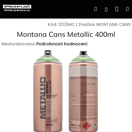
Přejít
Nák
Hledat
Přihlášen
na
obsah
koší
Kód:
121/EMC
|
Značka:
MONTANA CANS
Montana Cans Metallic 400ml
Průměrné
Neohodnoceno
Podrobnosti hodnocení
hodnocení
produktu
je
0,0
z
5
hvězdiček.