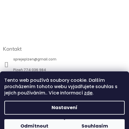
Kontakt
sprejeplzen
@
gmail.com
Plzeň 774 036 984
Praha 777 088 184
Tento web používá soubory cookie. Dalším
procházením tohoto webu vyjadřujete souhlas s
http://www.facebook.com/profile.php?id=100095266581744
jejich používáním.. Více informací
zde
.
@sprejeplzen.cz
Nastavení
POZOR - přestavba ESHOPU - při potřebě většího počtu kusů
Copyright 2026
SprejePlzeň.cz
. Všechna práva
Odmítnout
Souhlasím
Vytvořil Shoptet
od jednoho odstínu, prosím, ověřte telefonicky. Děkujeme! Již