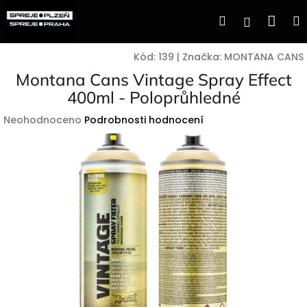
Přejít
Nák
Hledat
Přihlášen
na
obsah
koší
Kód:
139
|
Značka:
MONTANA CANS
Montana Cans Vintage Spray Effect
400ml - Poloprůhledné
Průměrné
Neohodnoceno
Podrobnosti hodnocení
hodnocení
produktu
je
0,0
z
5
hvězdiček.