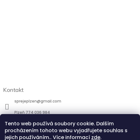
Kontakt
sprejeplzen
@
gmail.com
Plzeň 774 036 984
Tento web používá soubory cookie. Dalším
Praha 777 088 184
procházením tohoto webu vyjadřujete souhlas s
http://www.facebook.com/profile.php?id=100095266581744
jejich používáním.. Více informací
zde
.