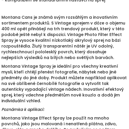
Montana Cans je známá svým rozsáhlým a inovativním
sortimentem produktů. S Vintage sprejem v dóze o objemu
400 ml opět přinášejí na trh trendový produkt, který v této
podobě ještě nebyl k dispozici. Vintage Photo Filter Effect
Spray je vysoce kvalitní nízkotlaký akrylový sprej na bázi
rozpouštědla. Žlutý transparentní nátěr je UV odolný,
rychleschnoucí pololesklý povrch, který dosahuje
nejlepších výsledků na bílých nebo světlých barvách.
Montana Vintage Spray je ideální pro všechny kreativní
mysli, kteří chtějí přenést fotografie, nábytek nebo jiné
předměty do jiné doby.
Produkt můžete například aplikovat
na své oblíbené černobílé fotografie a vytvořit tak
autenticky vypadající vintage nádech.
Inovativní efektový
sprej, který vdechne předmětům nové kouzlo a dodá jim
individuální vzhled.
Poznámka k aplikaci:
Montana Vintage Effect Spray lze použít na mnoho
povrchů, jako jsou malovaná i nenatřená plátna, zdivo,