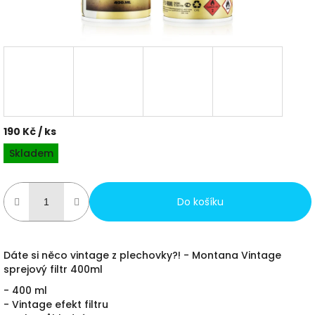
190 Kč
/ ks
Měrná
Skladem
cena:
Do košíku
Dáte si něco vintage z plechovky?! - Montana Vintage
sprejový filtr 400ml
- 400 ml
- Vintage efekt filtru