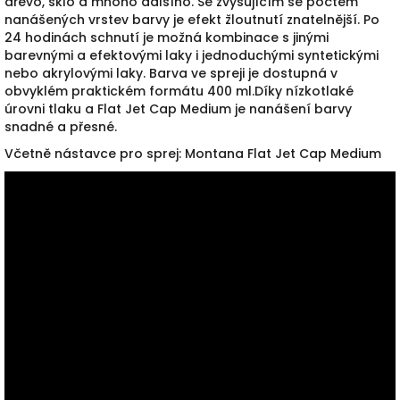
dřevo, sklo a mnoho dalšího. Se zvyšujícím se počtem
nanášených vrstev barvy je efekt žloutnutí znatelnější. Po
24 hodinách schnutí je možná kombinace s jinými
barevnými a efektovými laky i jednoduchými syntetickými
nebo akrylovými laky. Barva ve spreji je dostupná v
obvyklém praktickém formátu 400 ml.Díky nízkotlaké
úrovni tlaku a Flat Jet Cap Medium je nanášení barvy
snadné a přesné.
Včetně nástavce pro sprej: Montana Flat Jet Cap Medium