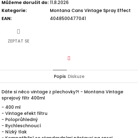
Můžeme doručit do:
11.8.2026
Kategorie
:
Montana Cans Vintage Spray Effect
EAN
:
4048500477041
ZEPTAT SE
Facebook
Popis
Diskuze
Dáte si něco vintage z plechovky?! - Montana Vintage
sprejový filtr 400ml
- 400 ml
- Vintage efekt filtru
- Poloprůhledný
- Rychleschnoucí
- Nízký tlak
- Kompatibilní se standardními nástavci na sprej