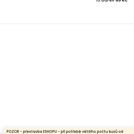
15 barev
65 Kč
Z
á
p
a
t
í
POZOR - přestavba ESHOPU - při potřebě většího počtu kusů od