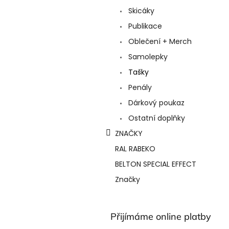
a
Skicáky
n
e
Publikace
l
Oblečení + Merch
Samolepky
Tašky
Penály
Dárkový poukaz
Ostatní doplňky
ZNAČKY
RAL RABEKO
BELTON SPECIAL EFFECT
Značky
Přijímáme online platby