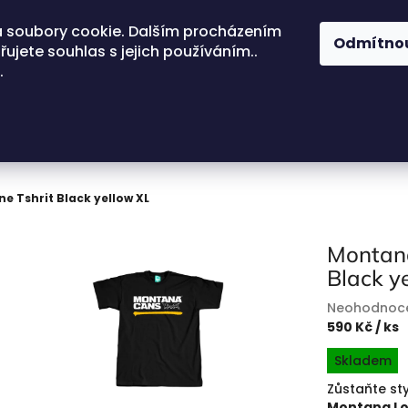
 soubory cookie. Dalším procházením
Odmítno
ujete souhlas s jejich používáním..
.
e Tshrit Black yellow XL
Montana
Black y
Průměrné
Neohodnoc
hodnocení
590 Kč
/ ks
produktu
Měrná
Skladem
je
cena:
0,0
Zůstaňte sty
z
Montana Lo