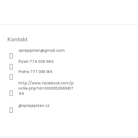
Kontakt
sprejeplzen
@
gmail.com
Plzeň 774 036 984
Praha 777 088 184
http://www.facebook.com/p
rofile.php?id=1000952665817
44
@sprejeplzen.cz