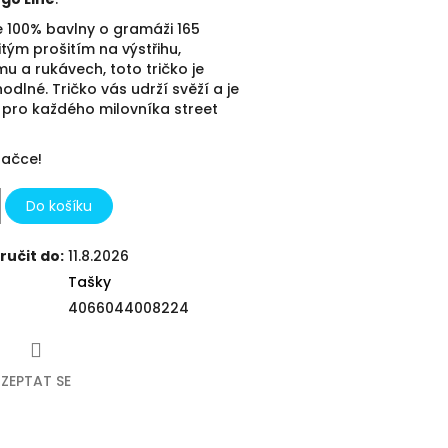
e 100% bavlny
o gramáži 165
itým prošitím na výstřihu,
u a rukávech, toto tričko je
odlné. Tričko vás udrží svěží a je
 pro každého milovníka street
račce!
Do košíku
učit do:
11.8.2026
Tašky
4066044008224
ZEPTAT SE