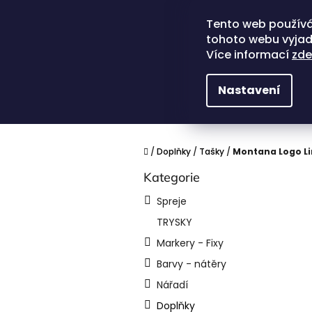
Přejít
na
Tento web používá
obsah
tohoto webu vyjadř
Více informací
zde
Nastavení
Domů
/
Doplňky
/
Tašky
/
Montana Logo Lin
P
Kategorie
Přeskočit
o
kategorie
s
Spreje
t
TRYSKY
r
a
Markery - Fixy
n
Barvy - nátěry
n
í
Nářadí
p
Doplňky