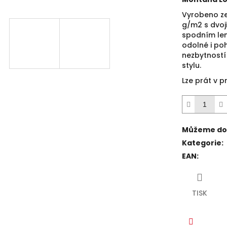
5
hvězdiček.
Vyrobeno z
g/m2
s dvoj
spodním lem
odolné i poh
nezbytností
stylu.
Lze prát v p
Můžeme dor
Kategorie
:
EAN
:
TISK