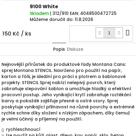
9100 White
Skladem
| 312/910
EAN:
4048500472725
Můžeme doručit do:
11.8.2026
D
150 Kč
/ ks
k
Popis
Diskuze
Nejnovější přírůstek do produktové řady Montana Cans:
sprej Montana STENCIL. Navrženo pro použití na papír,
karton a fólii, je ideální pro práci s plotrem a šablonové
projekty. STENCIL Sprej nabízí nelepivý povrch, který
zabraňuje slepování šablon a umožňuje hladký a efektivní
pracovní postup. Jeho vynikající krytí zabraňuje roztékání
barvy a pokaždé zajišťuje přesné a ostré vzory. Sprej
poskytuje vynikající přilnavost na různé povrchy a extrémně
rychle schne díky složení s nízkým zápachem, díky čemuž
je velmi účinný a příjemný na použití.
rychleschnoucí
lze použít na kůži, plast, dřevo, kov, papír, sklo, beton,