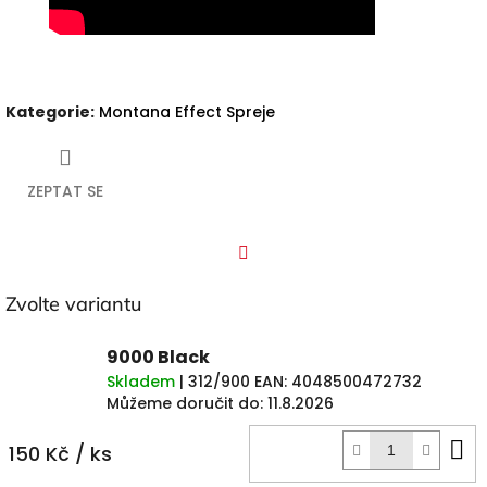
Kategorie
:
Montana Effect Spreje
ZEPTAT SE
Facebook
Zvolte variantu
9000 Black
Skladem
| 312/900
EAN:
4048500472732
Můžeme doručit do:
11.8.2026
D
150 Kč
/ ks
k