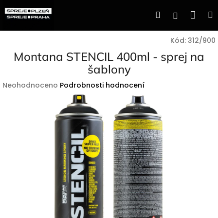
Přejít
Nák
Hledat
Přihlášen
na
obsah
koší
Kód:
312/900
Montana STENCIL 400ml - sprej na
šablony
Průměrné
Neohodnoceno
Podrobnosti hodnocení
hodnocení
produktu
je
0,0
z
5
hvězdiček.