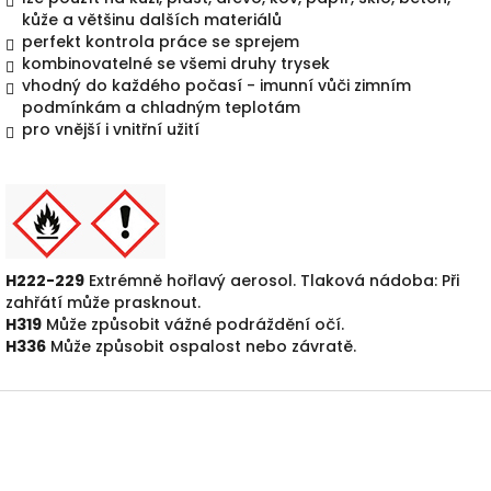
kůže a většinu dalších materiálů
perfekt kontrola práce se sprejem
kombinovatelné se všemi druhy trysek
vhodný do každého počasí - imunní vůči zimním
podmínkám a chladným teplotám
pro vnější i vnitřní užití
H222-229
Extrémně hořlavý aerosol. Tlaková nádoba: Při
zahřátí může prasknout.
H319
Může způsobit vážné podráždění očí.
H336
Může způsobit ospalost nebo závratě.
Z
á
p
a