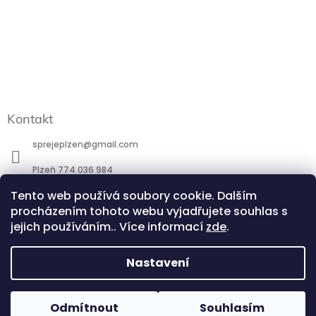
Kontakt
sprejeplzen
@
gmail.com
Plzeň 774 036 984
Praha 777 088 184
Tento web používá soubory cookie. Dalším
procházením tohoto webu vyjadřujete souhlas s
http://www.facebook.com/profile.php?id=100095266581744
jejich používáním.. Více informací
zde
.
@sprejeplzen.cz
Nastavení
POZOR - přestavba ESHOPU - při potřebě většího počtu kusů
Copyright 2026
SprejePlzeň.cz
. Všechna práva
Odmítnout
Souhlasím
Vytvořil Shoptet
od jednoho odstínu, prosím, ověřte telefonicky. Děkujeme! Již