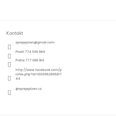
Kontakt
sprejeplzen
@
gmail.com
Plzeň 774 036 984
Praha 777 088 184
http://www.facebook.com/p
rofile.php?id=1000952665817
44
@sprejeplzen.cz