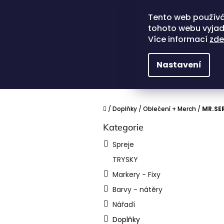
Přejít
na
Tento web používá
obsah
tohoto webu vyjadř
Více informací
zde
Nastavení
Domů
/
Doplňky
/
Oblečení + Merch
/
MR.SE
P
Kategorie
Přeskočit
o
kategorie
s
Spreje
t
TRYSKY
r
a
Markery - Fixy
n
Barvy - nátěry
n
í
Nářadí
p
Doplňky