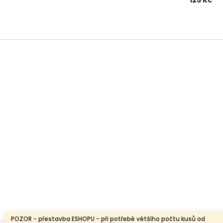
125 Kč
Z
á
p
a
t
í
POZOR - přestavba ESHOPU - při potřebě většího počtu kusů od