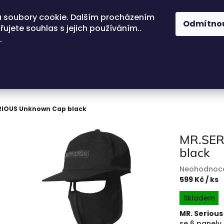
 soubory cookie. Dalším procházením
Odmítno
ujete souhlas s jejich používáním..
.
RIOUS Unknown Cap black
MR.SER
black
Průměrné
Neohodnoc
hodnocení
599 Kč
/ ks
produktu
Měrná
Skladem
je
cena:
0,0
MR. Seriou
z
se 6 panely