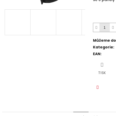
5
hvězdiček.
Můžeme dor
Kategorie
:
EAN
:
TISK
Faceboo