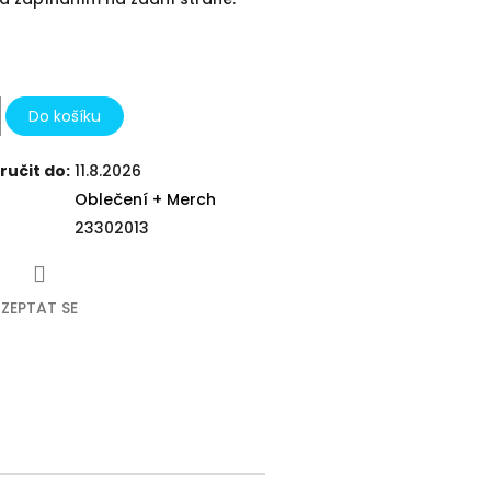
Do košíku
učit do:
11.8.2026
Oblečení + Merch
23302013
ZEPTAT SE
k