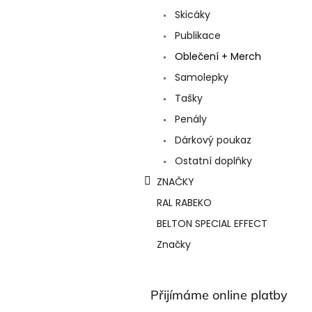
a
Skicáky
n
e
Publikace
l
Oblečení + Merch
Samolepky
Tašky
Penály
Dárkový poukaz
Ostatní doplňky
ZNAČKY
RAL RABEKO
BELTON SPECIAL EFFECT
Značky
Přijímáme online platby