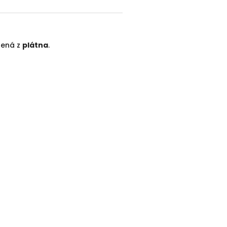
ená z
plátna
.