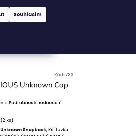
Nákupní
Hledat
Přihlášení
ut
Souhlasím
košík
Kód:
733
IOUS Unknown Cap
eno
Podrobnosti hodnocení
(
2 ks
)
s Unknown Snapback
, Kšiltovka
 a zapínáním na zadní straně.