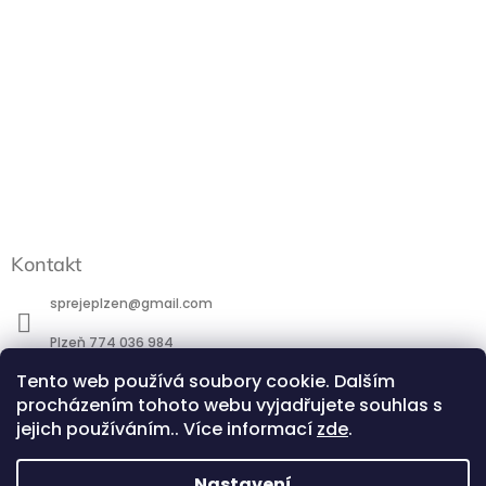
Kontakt
sprejeplzen
@
gmail.com
Plzeň 774 036 984
Praha 777 088 184
Tento web používá soubory cookie. Dalším
procházením tohoto webu vyjadřujete souhlas s
http://www.facebook.com/profile.php?id=100095266581744
jejich používáním.. Více informací
zde
.
@sprejeplzen.cz
Nastavení