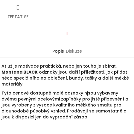
ZEPTAT SE
Facebook
Popis
Diskuze
Ať už je motivace praktická, nebo jen touha je sbírat,
Montana BLACK
odznaky jsou další příležitostí, jak přidat
něco speciálního na oblečení, bundy, tašky a další měkké
materiály.
Tyto cenově dostupné malé odznaky njsou vybaveny
dvěma pevnými ocelovými zapínáky pro jisté připevnění a
jsou vyrobeny z vysoce kvalitního měkkého smaltu pro
dlouhodobě působivý vzhled. Prodávají se samostatně a
jsou k dispozici jen do vyprodání zásob.
Z