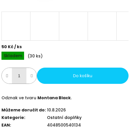
50 Kč
/ ks
Měrná
Skladem
(
30 ks
)
cena:
Do košíku
Odznak ve tvaru
Montana Black
.
Můžeme doručit do:
10.8.2026
Kategorie
:
Ostatní doplňky
EAN
:
4048500540134