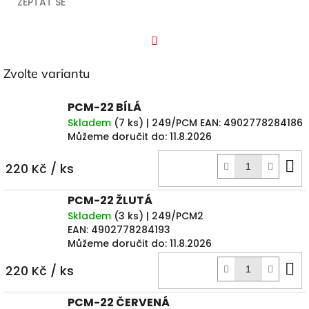
ZEPTAT SE
Facebook
Zvolte variantu
PCM-22 BÍLÁ
Skladem
(
7 ks
)
| 249/PCM
EAN:
4902778284186
Můžeme doručit do:
11.8.2026
D
220 Kč
/ ks
k
PCM-22 ŽLUTÁ
Skladem
(
3 ks
)
| 249/PCM2
EAN:
4902778284193
Můžeme doručit do:
11.8.2026
D
220 Kč
/ ks
k
PCM-22 ČERVENÁ