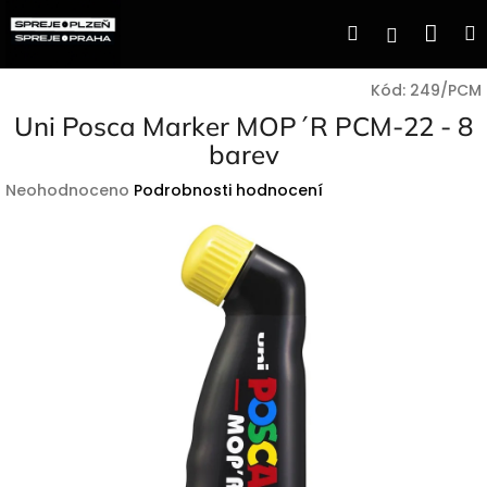
Přejít
Nák
Hledat
Přihlášen
na
obsah
koší
Kód:
249/PCM
Uni Posca Marker MOP´R PCM-22 - 8
barev
Průměrné
Neohodnoceno
Podrobnosti hodnocení
hodnocení
produktu
je
0,0
z
5
hvězdiček.