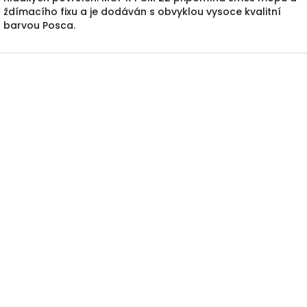
ždímacího fixu a je dodáván s obvyklou vysoce kvalitní
barvou Posca.
Z
á
p
a
t
í