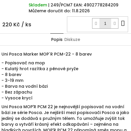
Skladem
| 249/PCM7
EAN:
4902778284209
Můžeme doručit do:
11.8.2026
D
220 Kč
/ ks
k
Popis
Diskuze
Uni Posca Marker MOP´R PCM-22 - 8 barev
- Popisovač na mop
- Kulatý hrot razítka z pěnové pryže
- 8 barev
- 3-19 mm
- Barva na vodní bázi
- Bez zápachu
- Vysoce krycí
Uni Posca MOP'R PCM 22 je nejnovější popisovač na vodní
bázi ze série Posca.
Je nejširší mezi popisovači Posca a jako
jediný se dodává s pružným tělem.
To umožňuje zvýšit tok
barvy a vytváří krásný efekt odkapávání – zejména na
hladkých površích.
MOP'R PCM 22 připomíná směs mopu a