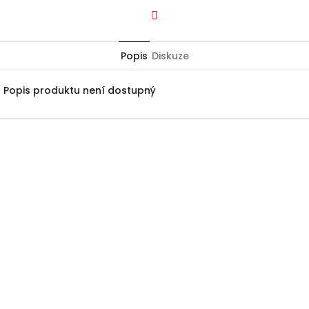
Facebook
Popis
Diskuze
Popis produktu není dostupný
Z
á
p
a
t
í