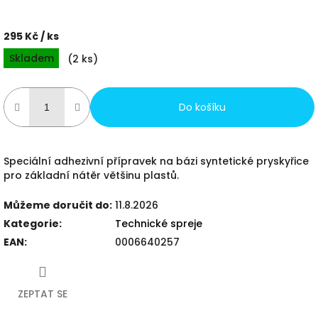
295 Kč
/ ks
Měrná
Skladem
(
2 ks
)
cena:
Do košíku
Speciální adhezivní přípravek na bázi syntetické pryskyřice
pro základní nátěr většinu plastů.
Můžeme doručit do:
11.8.2026
Kategorie
:
Technické spreje
EAN
:
0006640257
ZEPTAT SE