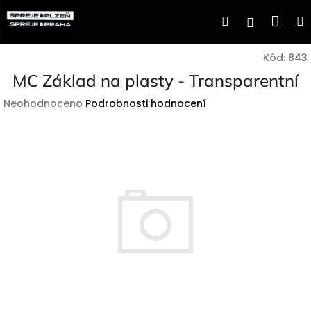
Přejít
Nák
Hledat
Přihlášen
na
obsah
koší
Kód:
843
MC Základ na plasty - Transparentní
Průměrné
Neohodnoceno
Podrobnosti hodnocení
hodnocení
produktu
je
0,0
z
5
hvězdiček.