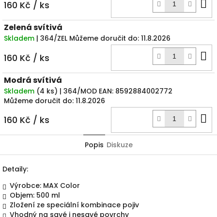
D
160 Kč
/ ks
k
Zelená svítivá
Skladem
| 364/ZEL
Můžeme doručit do:
11.8.2026
D
160 Kč
/ ks
k
Modrá svítivá
Skladem
(
4 ks
)
| 364/MOD
EAN:
8592884002772
Můžeme doručit do:
11.8.2026
D
160 Kč
/ ks
k
Popis
Diskuze
Detaily:
Výrobce: MAX Color
Objem: 500 ml
Zložení ze speciální kombinace pojiv
Vhodný na savé i nesavé povrchy