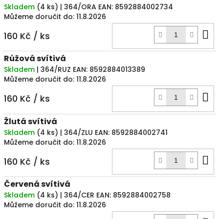
Skladem
(
4 ks
)
| 364/ORA
EAN:
8592884002734
Můžeme doručit do:
11.8.2026
D
160 Kč
/ ks
k
Růžová svítivá
Skladem
| 364/RUZ
EAN:
8592884013389
Můžeme doručit do:
11.8.2026
D
160 Kč
/ ks
k
Žlutá svítivá
Skladem
(
4 ks
)
| 364/ZLU
EAN:
8592884002741
Můžeme doručit do:
11.8.2026
D
160 Kč
/ ks
k
Červená svítivá
Skladem
(
4 ks
)
| 364/CER
EAN:
8592884002758
Můžeme doručit do:
11.8.2026