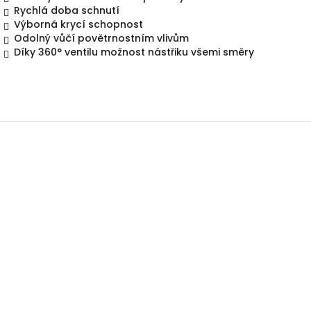
Rychlá doba schnutí
Výborná krycí schopnost
Odolný v
ůčí povětrnostním vlivům
Díky 360° ventilu možnost nástřiku všemi směry
Z
á
p
a
t
í