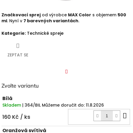
Značkovací sprej
od výrobce
MAX Color
s objemem
500
ml
. Nyní v
7 barevných variantách
.
Kategorie
:
Technické spreje
ZEPTAT SE
Facebook
Zvolte variantu
Bílá
Skladem
| 364/BIL
Můžeme doručit do:
11.8.2026
D
160 Kč
/ ks
k
Oranžová svítivá