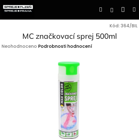
Přejít
Nák
Hledat
Přihlášen
na
obsah
koší
Kód:
364/BIL
MC značkovací sprej 500ml
Průměrné
Neohodnoceno
Podrobnosti hodnocení
hodnocení
produktu
je
0,0
z
5
hvězdiček.