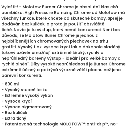
Vyleštit!
- Molotow Burner Chrome je absolutní klasická
bombička.
High Pressure Bombing Chrome od Molotow má
všechny funkce, které chcete od skutečné bomby.
Sprej je
dodáván bez kuliček, a proto je použití obzvláště
tiché.
Navíc je tu výstup, který nemá konkurenci.
Není bez
důvodu, že Molotow Buner Chrome je jednou z
nejoblíbenějších chromovaných plechovek na trhu
graffiti.
Vysoký tlak, vysoce krycí lak a dokonale sladěný
tukový uzávěr umožňují extrémně široký, rychlý a
neprůhledný barevný výstup - ideální pro velké bomby a
rychlé plnění.
Díky vysoké neprůhlednosti je Burner Chrome
extrémně účinný a pokrývá výrazně větší plochu než jeho
barevní konkurenti.
- 600 ml
- Vysoký stupeň lesku
- Extrémně vysoký výkon
- Vysoce krycí
- Vysoce pigmentovaný
- Bez kuliček
- Extra tichý
- Patentovaná technologie MOLOTOW™: anti-drip™, no-