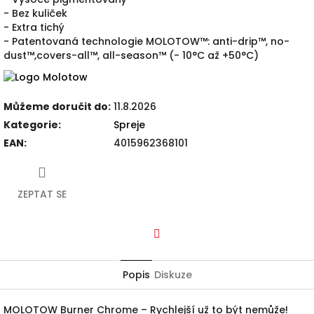
- Bez kuliček
- Extra tichý
- Patentovaná technologie MOLOTOW™: anti-drip™, no-
dust™,covers-all™, all-season™ (- 10°C až +50°C)
Můžeme doručit do:
11.8.2026
Kategorie
:
Spreje
EAN
:
4015962368101
ZEPTAT SE
Facebook
Popis
Diskuze
MOLOTOW Burner Chrome – Rychlejší už to být nemůže!