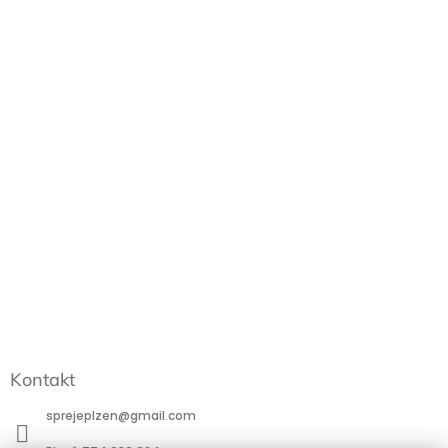
Kontakt
sprejeplzen
@
gmail.com