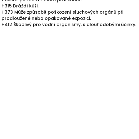
H315 Dráždí kůži.
H373 Může způsobit poškození sluchových orgánů při
prodloužené nebo opakované expozici.
H412 Škodlivý pro vodní organismy, s dlouhodobými účinky.
Z
á
p
a
t
í