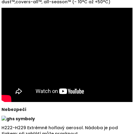
dust™,covers-all™, all-season™ (- 10°C až +50°C)
Nebezpečí
H222-H229 Extrémně hořlavý aerosol.
Nádoba je pod
tlakem: při zahřátí může prasknout.