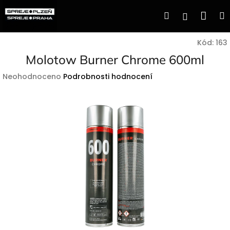
Přejít
Nák
Hledat
Přihlášen
na
obsah
koší
Kód:
163
Molotow Burner Chrome 600ml
Průměrné
Neohodnoceno
Podrobnosti hodnocení
hodnocení
produktu
je
0,0
z
5
hvězdiček.