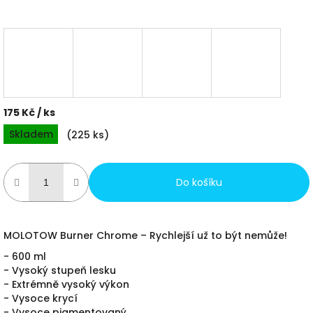
175 Kč
/ ks
Měrná
Skladem
(
225 ks
)
cena:
Do košíku
MOLOTOW Burner Chrome – Rychlejší už to být nemůže!
- 600 ml
- Vysoký stupeň lesku
- Extrémně vysoký výkon
- Vysoce krycí
- Vysoce pigmentovaný