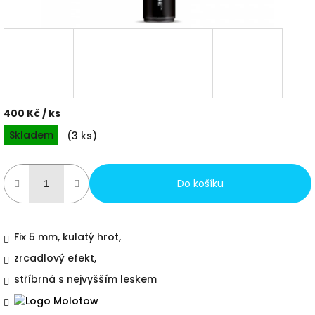
400 Kč
/ ks
Měrná
Skladem
(
3 ks
)
cena:
Do košíku
Fix 5 mm, kulatý hrot,
zrcadlový efekt,
stříbrná s nejvyšším leskem