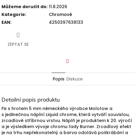
Můžeme doručit do:
11.8.2026
Kategorie
:
Chromové
EAN
:
4250397638133
ZEPTAT SE
Facebook
Popis
Diskuze
Detailní popis produktu
Fix s hrotem 5 mm německého výrobce Molotow a
s jedinečnou náplní Liquid chrome, která vytváří souvislou,
zrcadlově stříbrnou vrstvu. Náplň je produktem k 20. výročí
a je výsledkem vývoje chromu řady Burner. Zrcadlový efekt
je na trhu nepřekonatelný a barva odolává poškrábání a