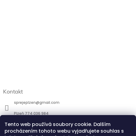
Kontakt
sprejeplzen
@
gmail.com
Plzeň 774 036 984
Tento web používá soubory cookie. Dalším
Praha 777 088 184
procházením tohoto webu vyjadřujete souhlas s
http://www.facebook.com/profile.php?id=100095266581744