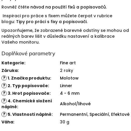
Rovněž čtěte
návod na použití fixů a popisovačů
.
Inspiraci pro práce s fixem můžete čerpat v rubrice
blogu:
Tipy pro práci s fixy a popisovači.
Upozorňujeme, že zobrazené barevné odstíny se mohou od
reálných barev lišit v důsledku nastavení a kalibrace
Vašeho monitoru.
Doplňkové parametry
Kategorie
:
Fine art
Záruka
:
2 roky
?
1. Značka produktu
:
Molotow
?
2. Typ popisovače
:
Linner
?
3. Hrot popisovače
:
4 - 6 mm
?
4. Chemické složení
Alkohol/lihové
náplně
:
?
5. Vlastnosti náplně
:
Permanentní
,
Speciální
,
Efektové
Váha
:
30 g