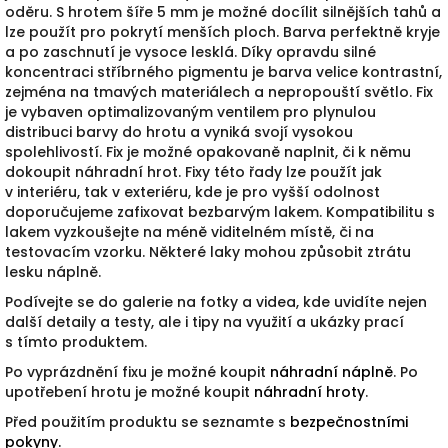
oděru. S hrotem šíře 5 mm je možné docílit silnějších tahů a
lze použít pro pokrytí menších ploch. Barva perfektně kryje
a po zaschnutí je vysoce lesklá. Díky opravdu silné
koncentraci stříbrného pigmentu je barva velice kontrastní,
zejména na tmavých materiálech a nepropouští světlo. Fix
je vybaven optimalizovaným ventilem pro plynulou
distribuci barvy do hrotu a vyniká svojí vysokou
spolehlivostí. Fix je možné opakovaně naplnit, či k němu
dokoupit náhradní hrot. Fixy této řady lze použít jak
v interiéru, tak v exteriéru, kde je pro vyšší odolnost
doporučujeme zafixovat bezbarvým lakem. Kompatibilitu s
lakem vyzkoušejte na méně viditelném místě, či na
testovacím vzorku. Některé laky mohou způsobit ztrátu
lesku náplně.
Podívejte se do galerie na fotky a videa, kde uvidíte nejen
další detaily a testy, ale i tipy na využití a ukázky prací
s tímto produktem.
Po vyprázdnění fixu je možné koupit
náhradní náplně
. Po
upotřebení hrotu je možné koupit
náhradní hroty
.
Před použitím produktu se seznamte s
bezpečnostními
pokyny.