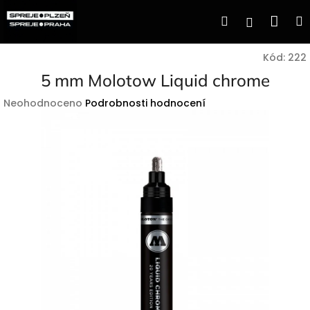
Přejít
Nák
Hledat
Přihlášen
na
obsah
koší
Kód:
222
5 mm Molotow Liquid chrome
Průměrné
Neohodnoceno
Podrobnosti hodnocení
hodnocení
produktu
je
0,0
z
5
hvězdiček.