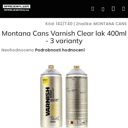
Přejít
Nák
Hledat
Přihlášen
na
obsah
koší
Kód:
142/T40
|
Značka:
MONTANA CANS
Montana Cans Varnish Clear lak 400ml
- 3 varianty
Průměrné
Neohodnoceno
Podrobnosti hodnocení
hodnocení
produktu
je
0,0
z
5
hvězdiček.