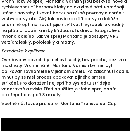
Vrchní laky ve spreji Montana Varnish jsou bezkyselinové a
rychleschnoucí bezbarvé laky na akrylové bázi.
Pomáhají
utěsnit povrchy, fixovat barvu na různé povrchy a chránit
vrstvy barvy atd.
Čirý lak navíc rozzáří barvy a dokáže
enormně optimalizovat jejich svítivost.
Výrobek je vhodný
na plátno, papír, kresby křídou, rafii, dřevo, fotografie a
mnoho dalšího.
Lak ve spreji Montana je dostupný ve 3
verzích: lesklý, pololesklý a matný.
Poznámka k aplikaci:
Ošetřovaný povrch by měl být suchý, bez prachu, bez rzi a
mastnoty.
Vrchní nátěr Montana Varnish by měl být
aplikován rovnoměrně v jednom směru.
Po zaschnutí cca 10
minut by se měl proces opakovat z jiného směru
stříkání.
Pro dosažení nejlepšího výsledku střídejte
vodorovně a svisle.
Před použitím je třeba sprej dobře
protřepat alespoň 3 minuty.
Včetně nástavce pro sprej: Montana Transversal Cap