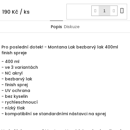
D
190 Kč
/ ks
k
Popis
Diskuze
Pro poslední dotek!
- Montana Lak bezbarvý lak 400ml
finish spreje
- 400 ml
- ve 3 variantách
-
NC akryl
- bezbarvý lak
- finish sprej
- UV ochrana
- bez kyselin
- rychleschnoucí
- nízký tlak
- kompatibilní se standardními nástavci na sprej