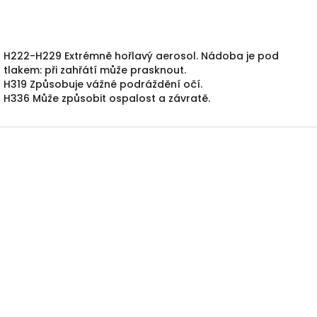
H222-H229 Extrémně hořlavý aerosol.
Nádoba je pod
tlakem: při zahřátí může prasknout.
H319 Způsobuje vážné podráždění očí.
H336 Může způsobit ospalost a závratě.
Z
á
p
a
t
í