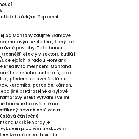
noucí
ak
atibilní s úzkými čepicemi
rej od Montany zaujme klamavě
mramorovým vzhledem, který lze
a různé povrchy.
Tato barva
jkrásnější efekty v sektoru kutilů i
/udělejcích.
S řadou Montana
še kreativita měřítkem.
Montana
použít na mnoho materiálů, jako
arton, předem upravené plátno,
 kov, keramika, porcelán, kámen,
ebo jiné přetíratelné akrylové
ramorový efekt vytvářejí velmi
zně barevné lakové nitě na
stříkaný povrch není zcela
 zůstává částečně
ntana Marble Spray je
 vybaven plochým tryskovým
erý lze ručně nastavit do