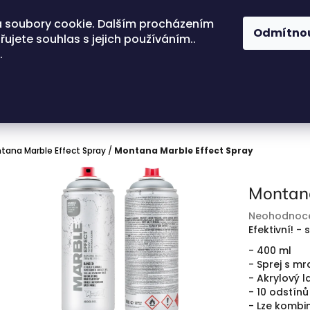
 soubory cookie. Dalším procházením
Odmítno
ujete souhlas s jejich používáním..
.
tana Marble Effect Spray
/
Montana Marble Effect Spray
Montana
Průměrné
Neohodnoc
hodnocení
Efektivní!
- 
produktu
- 400 ml
je
- Sprej s 
0,0
- Akrylový 
z
- 10 odstínů
5
- Lze kombi