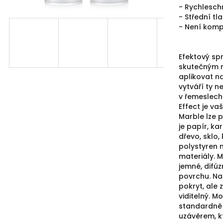
hvězdiček.
- Rychlesch
- Střední tl
- Není komp
Efektový sp
skutečným 
aplikovat n
vytváří ty ne
v řemeslech
Effect je va
Marble lze 
je papír, k
dřevo, sklo,
polystyren n
materiály.
M
jemné, difú
povrchu.
Na
pokryt, ale
viditelný.
Mo
standardně
uzávěrem, kt