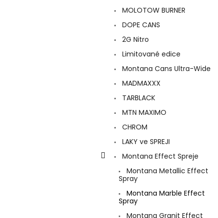
a
MOLOTOW BURNER
n
e
DOPE CANS
l
2G Nitro
Limitované edice
Montana Cans Ultra-Wide
MADMAXXX
TARBLACK
MTN MAXIMO
CHROM
LAKY ve SPREJI
Montana Effect Spreje
Montana Metallic Effect
Spray
Montana Marble Effect
Spray
Montana Granit Effect