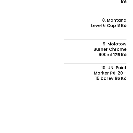
Kč
Montana
Level 6 Cap
8 Kč
Molotow
Burner Chrome
600ml
175 Kč
UNI Paint
Marker PX-20 -
15 barev
65 Kč