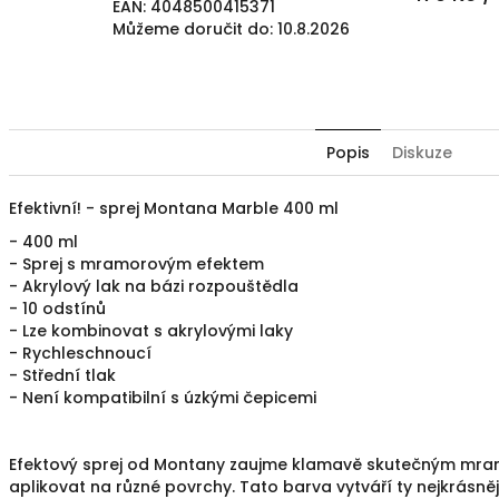
EAN:
4048500415371
Můžeme doručit do:
10.8.2026
Popis
Diskuze
Efektivní!
- sprej Montana Marble 400 ml
- 400 ml
- Sprej s mramorovým efektem
- Akrylový lak na bázi rozpouštědla
- 10 odstínů
- Lze kombinovat s akrylovými laky
- Rychleschnoucí
- Střední tlak
- Není kompatibilní s úzkými čepicemi
Efektový sprej od Montany zaujme klamavě skutečným mram
aplikovat na různé povrchy.
Tato barva vytváří ty nejkrásnějš