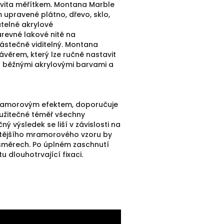
ivita měřítkem.
Montana Marble
 upravené plátno, dřevo, sklo,
atelné akrylové
arevné lakové nitě na
ástečně viditelný.
Montana
věrem, který lze ručně nastavit
s běžnými akrylovými barvami a
 mramorovým efektem, doporučuje
 užitečné téměř všechny
ný výsledek se liší v závislosti na
ičtějšího mramorového vzoru by
směrech.
Po úplném zaschnutí
dlouhotrvající fixaci.