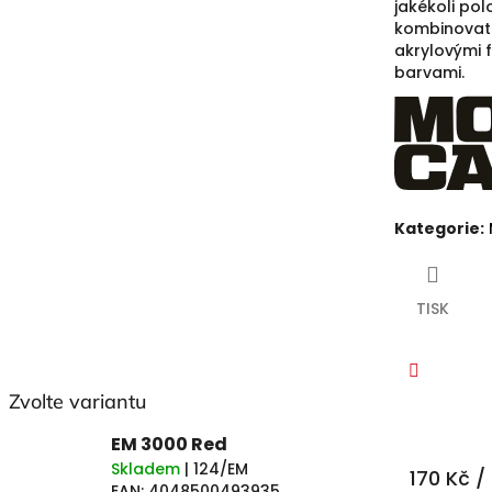
jakékoli pol
kombinovat 
akrylovými f
barvami.
Kategorie
:
TISK
Zvolte variantu
Faceboo
EM 3000 Red
Skladem
| 124/EM
170 Kč
/
EAN:
4048500493935