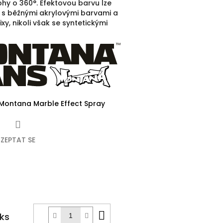
ohy o 360°.
Efektovou barvu lze
s běžnými akrylovými barvami a
ixy, nikoli však se syntetickými
Montana Marble Effect Spray
ZEPTAT SE
k
Do
 ks