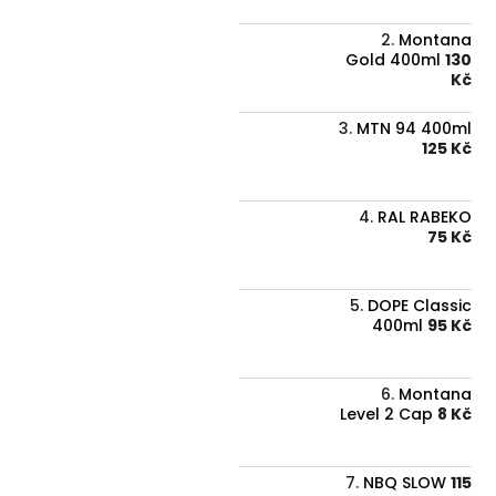
Montana
Gold 400ml
130
Kč
MTN 94 400ml
125 Kč
RAL RABEKO
75 Kč
DOPE Classic
400ml
95 Kč
Montana
Level 2 Cap
8 Kč
NBQ SLOW
115