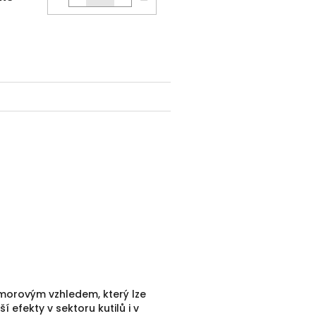
košíku
orovým vzhledem, který lze
í efekty v sektoru kutilů i v