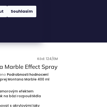
Nákupní
Hledat
Přihlášení
ut
Souhlasím
košík
Kód:
124/EM
 Marble Effect Spray
eno
Podrobnosti hodnocení
sprej Montana Marble 400 ml
mramorovým efektem
lak na bázi rozpouštědla
novat s akrylovými laky