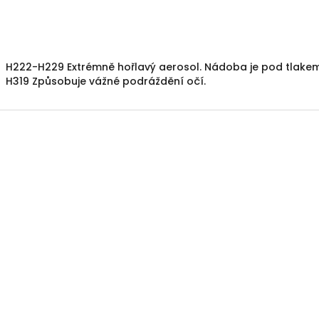
H222-H229 Extrémně hořlavý aerosol.
Nádoba je pod tlakem:
H319 Způsobuje vážné podráždění očí.