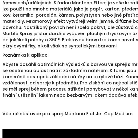
řemeslech/udělejcích.
S řadou Montana Effect je vaše kreat
lze použít na mnoho materiálů, jako je papír, karton, předem
kov, keramika, porcelán, kámen, polystyren nebo jiné přetír
materiály.
Mramorový efekt vytvářejí velmi jemné, difúzně b
povrchu.
Nastříkaný povrch není zcela pokryt, ale zůstává č
Marble Spray je standardně vybaven plochým tryskovým uzá
do jakékoli polohy o 360°.
Efektovou barvu lze kombinovat 
akrylovými fixy, nikoli však se syntetickými barvami.
Poznámka k aplikaci:
Abyste dosáhli optimálních výsledků s barvou ve spreji s
se ošetřenou oblast natřít základním nátěrem.
K tomu jsou
komerčně dostupné základní nátěry na akrylové bázi.
Koneč
vzdálenosti od spreje k předmětu.
Pro získání co nejrealist
se měl sprej během procesu stříkání pohybovat v několika 
finální utěsnění lakem nebo bezbarvým lakem dodává efektu 
Včetně nástavce pro sprej: Montana Flat Jet Cap Medium