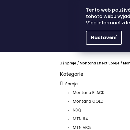
Přejít
na
Tento web používá
obsah
tohoto webu vyjadř
Více informací
zde
Nastavení
Domů
/
Spreje
/
Montana Effect Spreje
/
Mon
P
Kategorie
Přeskočit
o
kategorie
s
Spreje
t
Montana BLACK
r
a
Montana GOLD
n
NBQ
n
í
MTN 94
p
MTN VICE