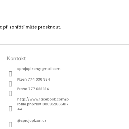
 při zahřátí může prasknout.
Kontakt
sprejeplzen
@
gmail.com
Plzeň 774 036 984
Praha 777 088 184
http://www.facebook.com/p
rofile.php?id=1000952665817
44
@sprejeplzen.cz