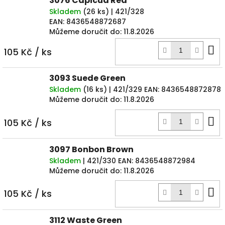
3076 Capicua Red
Skladem
(
26 ks
)
| 421/328
EAN:
8436548872687
Můžeme doručit do:
11.8.2026
D
105 Kč
/ ks
k
3093 Suede Green
Skladem
(
16 ks
)
| 421/329
EAN:
8436548872878
Můžeme doručit do:
11.8.2026
D
105 Kč
/ ks
k
3097 Bonbon Brown
Skladem
| 421/330
EAN:
8436548872984
Můžeme doručit do:
11.8.2026
D
105 Kč
/ ks
k
3112 Waste Green