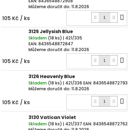
EAN:
8436548872908
Můžeme doručit do:
11.8.2026
D
105 Kč
/ ks
k
3125 Jellysish Blue
Skladem
(
18 ks
)
| 421/335
EAN:
8436548872847
Můžeme doručit do:
11.8.2026
D
105 Kč
/ ks
k
3126 Heavenly Blue
Skladem
(
18 ks
)
| 421/336
EAN:
8436548872793
Můžeme doručit do:
11.8.2026
D
105 Kč
/ ks
k
3130 Vatican Violet
Skladem
(
18 ks
)
| 421/337
EAN:
8436548872762
Můžeme doručit do:
11.8.2026