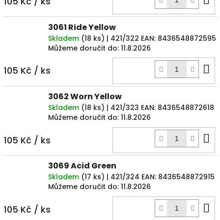
105 Kč
/ ks
k
3061 Ride Yellow
Skladem
(
18 ks
)
| 421/322
EAN:
8436548872595
Můžeme doručit do:
11.8.2026
D
105 Kč
/ ks
k
3062 Worn Yellow
Skladem
(
18 ks
)
| 421/323
EAN:
8436548872618
Můžeme doručit do:
11.8.2026
D
105 Kč
/ ks
k
3069 Acid Green
Skladem
(
17 ks
)
| 421/324
EAN:
8436548872915
Můžeme doručit do:
11.8.2026
D
105 Kč
/ ks
k