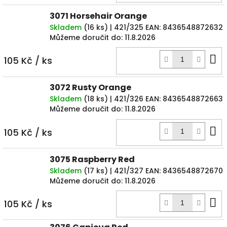
3071 Horsehair Orange
Skladem
(
16 ks
)
| 421/325
EAN:
8436548872632
Můžeme doručit do:
11.8.2026
D
105 Kč
/ ks
k
3072 Rusty Orange
Skladem
(
18 ks
)
| 421/326
EAN:
8436548872663
Můžeme doručit do:
11.8.2026
D
105 Kč
/ ks
k
3075 Raspberry Red
Skladem
(
17 ks
)
| 421/327
EAN:
8436548872670
Můžeme doručit do:
11.8.2026
D
105 Kč
/ ks
k