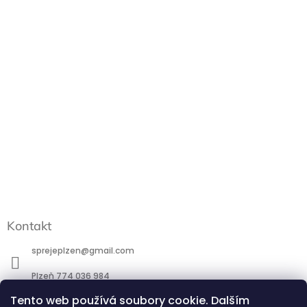
Kontakt
sprejeplzen
@
gmail.com
Plzeň 774 036 984
Praha 777 088 184
Tento web používá soubory cookie. Dalším