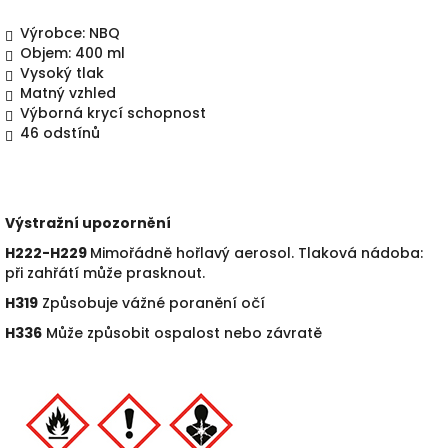
Výrobce: NBQ
Objem: 400 ml
Vysoký tlak
Matný vzhled
Výborná krycí schopnost
46 odstín
ů
Výstražní upozornění
H222-H229
Mimořádně hořlavý aerosol. Tlaková nádoba:
při zahřátí m
ůže prasknout.
H319
Zp
ůsobuje vážné poranění očí
H336
M
ůže způsobit ospalost nebo závratě