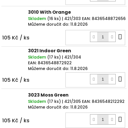
k
3010 With Orange
Skladem
(
16 ks
)
| 421/303
EAN:
8436548872656
Můžeme doručit do:
11.8.2026
D
105 Kč
/ ks
k
3021 Indoor Green
Skladem
(
17 ks
)
| 421/304
EAN:
8436548872922
Můžeme doručit do:
11.8.2026
D
105 Kč
/ ks
k
3023 Moss Green
Skladem
(
17 ks
)
| 421/305
EAN:
8436548212292
Můžeme doručit do:
11.8.2026
D
105 Kč
/ ks
k