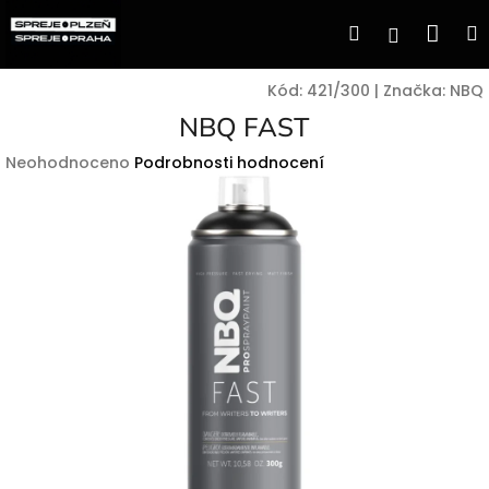
Přejít
Nák
Hledat
Přihlášen
na
obsah
koší
Kód:
421/300
|
Značka:
NBQ
NBQ FAST
Průměrné
Neohodnoceno
Podrobnosti hodnocení
hodnocení
produktu
je
0,0
z
5
hvězdiček.