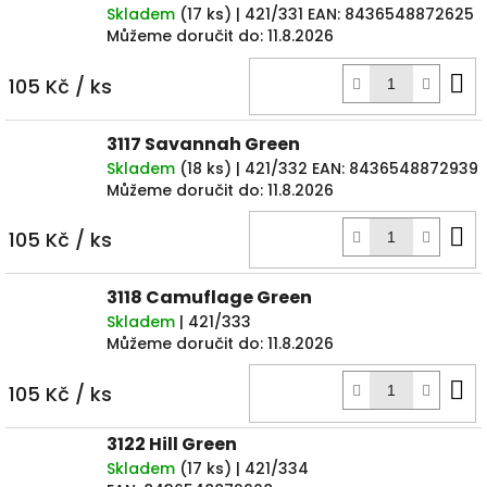
Skladem
(
17 ks
)
| 421/331
EAN:
8436548872625
Můžeme doručit do:
11.8.2026
D
105 Kč
/ ks
k
3117 Savannah Green
Skladem
(
18 ks
)
| 421/332
EAN:
8436548872939
Můžeme doručit do:
11.8.2026
D
105 Kč
/ ks
k
3118 Camuflage Green
Skladem
| 421/333
Můžeme doručit do:
11.8.2026
D
105 Kč
/ ks
k
3122 Hill Green
Skladem
(
17 ks
)
| 421/334