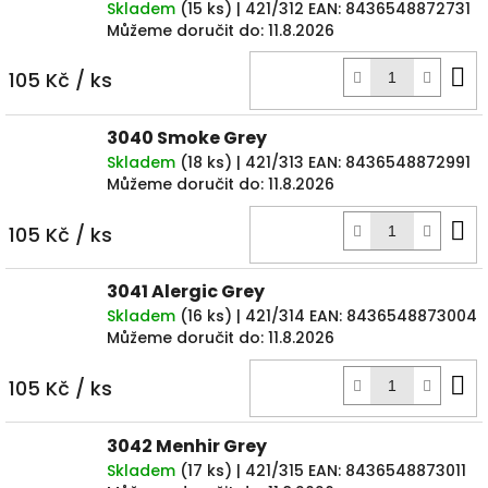
Skladem
(
15 ks
)
| 421/312
EAN:
8436548872731
Můžeme doručit do:
11.8.2026
D
105 Kč
/ ks
k
3040 Smoke Grey
Skladem
(
18 ks
)
| 421/313
EAN:
8436548872991
Můžeme doručit do:
11.8.2026
D
105 Kč
/ ks
k
3041 Alergic Grey
Skladem
(
16 ks
)
| 421/314
EAN:
8436548873004
Můžeme doručit do:
11.8.2026
D
105 Kč
/ ks
k
3042 Menhir Grey
Skladem
(
17 ks
)
| 421/315
EAN:
8436548873011