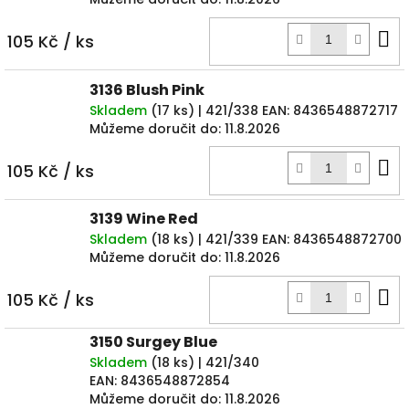
D
105 Kč
/ ks
k
3136 Blush Pink
Skladem
(
17 ks
)
| 421/338
EAN:
8436548872717
Můžeme doručit do:
11.8.2026
D
105 Kč
/ ks
k
3139 Wine Red
Skladem
(
18 ks
)
| 421/339
EAN:
8436548872700
Můžeme doručit do:
11.8.2026
D
105 Kč
/ ks
k
3150 Surgey Blue
Skladem
(
18 ks
)
| 421/340
EAN:
8436548872854
Můžeme doručit do:
11.8.2026