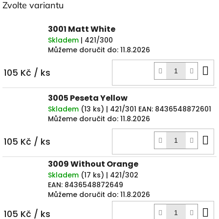
Zvolte variantu
3001 Matt White
Skladem
| 421/300
Můžeme doručit do:
11.8.2026
D
105 Kč
/ ks
k
3005 Peseta Yellow
Skladem
(
13 ks
)
| 421/301
EAN:
8436548872601
Můžeme doručit do:
11.8.2026
D
105 Kč
/ ks
k
3009 Without Orange
Skladem
(
17 ks
)
| 421/302
EAN:
8436548872649
Můžeme doručit do:
11.8.2026
D
105 Kč
/ ks