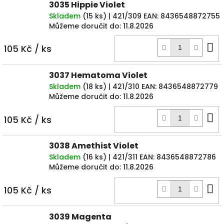
3035 Hippie Violet
Skladem
(
15 ks
)
| 421/309
EAN:
8436548872755
Můžeme doručit do:
11.8.2026
D
105 Kč
/ ks
k
3037 Hematoma Violet
Skladem
(
18 ks
)
| 421/310
EAN:
8436548872779
Můžeme doručit do:
11.8.2026
D
105 Kč
/ ks
k
3038 Amethist Violet
Skladem
(
16 ks
)
| 421/311
EAN:
8436548872786
Můžeme doručit do:
11.8.2026
D
105 Kč
/ ks
k
3039 Magenta