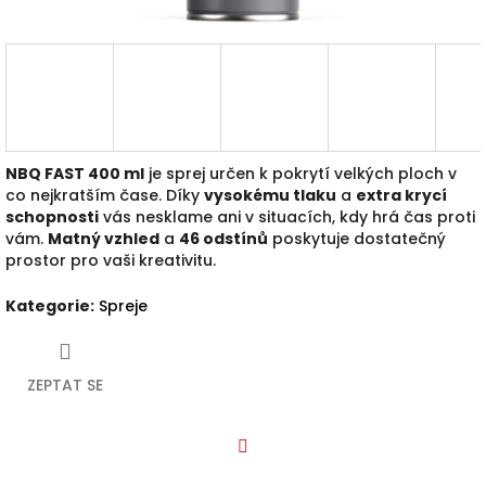
NBQ FAST 400 ml
je sprej určen k pokrytí velkých ploch v
co nejkratším čase. Díky
vysokému tlaku
a
extra krycí
schopnosti
vás nesklame ani v situacích, kdy hrá čas proti
vám.
Matný vzhled
a
46 odstín
ů
poskytuje dostatečný
prostor pro vaši kreativitu.
Kategorie
:
Spreje
ZEPTAT SE
Facebook