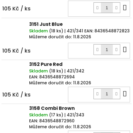
D
105 Kč
/ ks
k
3151 Just Blue
Skladem
(
18 ks
)
| 421/341
EAN:
8436548872823
Můžeme doručit do:
11.8.2026
D
105 Kč
/ ks
k
3152 Pure Red
Skladem
(
18 ks
)
| 421/342
EAN:
8436548872694
Můžeme doručit do:
11.8.2026
D
105 Kč
/ ks
k
3158 Combi Brown
Skladem
(
17 ks
)
| 421/343
EAN:
8436548872960
Můžeme doručit do:
11.8.2026