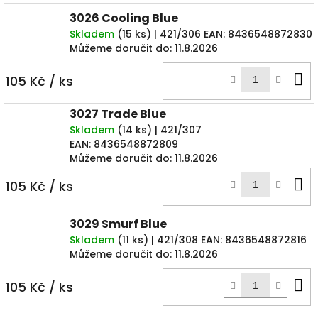
3026 Cooling Blue
Skladem
(
15 ks
)
| 421/306
EAN:
8436548872830
Můžeme doručit do:
11.8.2026
D
105 Kč
/ ks
k
3027 Trade Blue
Skladem
(
14 ks
)
| 421/307
EAN:
8436548872809
Můžeme doručit do:
11.8.2026
D
105 Kč
/ ks
k
3029 Smurf Blue
Skladem
(
11 ks
)
| 421/308
EAN:
8436548872816
Můžeme doručit do:
11.8.2026
D
105 Kč
/ ks
k