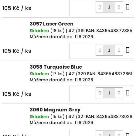
D
105 Kč
/ ks
k
3057 Laser Green
Skladem
(
18 ks
)
| 421/319
EAN:
8436548872885
Můžeme doručit do:
11.8.2026
D
105 Kč
/ ks
k
3058 Turquoise Blue
Skladem
(
17 ks
)
| 421/320
EAN:
8436548872861
Můžeme doručit do:
11.8.2026
D
105 Kč
/ ks
k
3060 Magnum Grey
Skladem
(
15 ks
)
| 421/321
EAN:
8436548873028
Můžeme doručit do:
11.8.2026
D