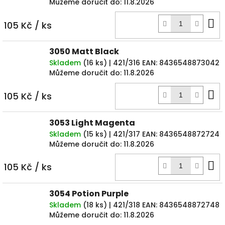
Můžeme doručit do:
11.8.2026
D
105 Kč
/ ks
k
3050 Matt Black
Skladem
(
16 ks
)
| 421/316
EAN:
8436548873042
Můžeme doručit do:
11.8.2026
D
105 Kč
/ ks
k
3053 Light Magenta
Skladem
(
15 ks
)
| 421/317
EAN:
8436548872724
Můžeme doručit do:
11.8.2026
D
105 Kč
/ ks
k
3054 Potion Purple
Skladem
(
18 ks
)
| 421/318
EAN:
8436548872748
Můžeme doručit do:
11.8.2026