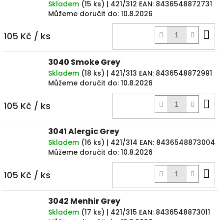
Skladem
(
15 ks
)
| 421/312
EAN:
8436548872731
Můžeme doručit do:
10.8.2026
D
105 Kč
/ ks
k
3040 Smoke Grey
Skladem
(
18 ks
)
| 421/313
EAN:
8436548872991
Můžeme doručit do:
10.8.2026
D
105 Kč
/ ks
k
3041 Alergic Grey
Skladem
(
16 ks
)
| 421/314
EAN:
8436548873004
Můžeme doručit do:
10.8.2026
D
105 Kč
/ ks
k
3042 Menhir Grey
Skladem
(
17 ks
)
| 421/315
EAN:
8436548873011