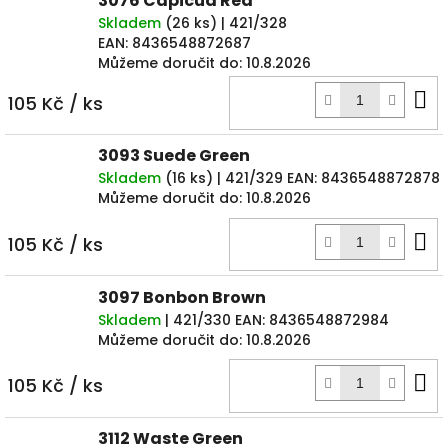
3076 Capicua Red
Skladem
(
26 ks
)
| 421/328
EAN:
8436548872687
Můžeme doručit do:
10.8.2026
D
105 Kč
/ ks
k
3093 Suede Green
Skladem
(
16 ks
)
| 421/329
EAN:
8436548872878
Můžeme doručit do:
10.8.2026
D
105 Kč
/ ks
k
3097 Bonbon Brown
Skladem
| 421/330
EAN:
8436548872984
Můžeme doručit do:
10.8.2026
D
105 Kč
/ ks
k
3112 Waste Green