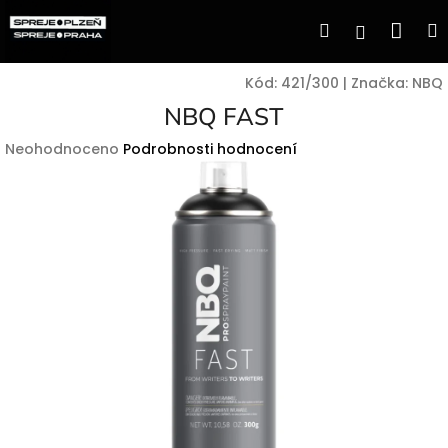
Přejít
Nák
Hledat
Přihlášen
na
obsah
koší
Kód:
421/300
|
Značka:
NBQ
NBQ FAST
Průměrné
Neohodnoceno
Podrobnosti hodnocení
hodnocení
produktu
je
0,0
z
5
hvězdiček.