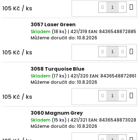
D
105 Kč
/ ks
k
3057 Laser Green
Skladem
(
18 ks
)
| 421/319
EAN:
8436548872885
Můžeme doručit do:
10.8.2026
D
105 Kč
/ ks
k
3058 Turquoise Blue
Skladem
(
17 ks
)
| 421/320
EAN:
8436548872861
Můžeme doručit do:
10.8.2026
D
105 Kč
/ ks
k
3060 Magnum Grey
Skladem
(
15 ks
)
| 421/321
EAN:
8436548873028
Můžeme doručit do:
10.8.2026
D