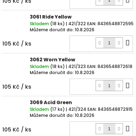
105 Kč
/ ks
k
3061 Ride Yellow
Skladem
(
18 ks
)
| 421/322
EAN:
8436548872595
Můžeme doručit do:
10.8.2026
D
105 Kč
/ ks
k
3062 Worn Yellow
Skladem
(
18 ks
)
| 421/323
EAN:
8436548872618
Můžeme doručit do:
10.8.2026
D
105 Kč
/ ks
k
3069 Acid Green
Skladem
(
17 ks
)
| 421/324
EAN:
8436548872915
Můžeme doručit do:
10.8.2026
D
105 Kč
/ ks
k