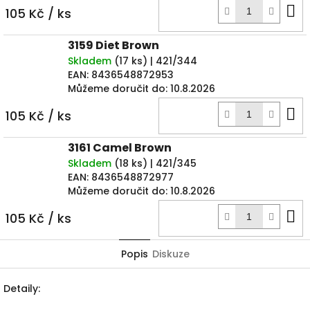
D
105 Kč
/ ks
k
3159 Diet Brown
Skladem
(
17 ks
)
| 421/344
EAN:
8436548872953
Můžeme doručit do:
10.8.2026
D
105 Kč
/ ks
k
3161 Camel Brown
Skladem
(
18 ks
)
| 421/345
EAN:
8436548872977
Můžeme doručit do:
10.8.2026
D
105 Kč
/ ks
k
Popis
Diskuze
Detaily: