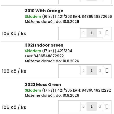
k
3010 With Orange
Skladem
(
16 ks
)
| 421/303
EAN:
8436548872656
Můžeme doručit do:
10.8.2026
D
105 Kč
/ ks
k
3021 Indoor Green
Skladem
(
17 ks
)
| 421/304
EAN:
8436548872922
Můžeme doručit do:
10.8.2026
D
105 Kč
/ ks
k
3023 Moss Green
Skladem
(
17 ks
)
| 421/305
EAN:
8436548212292
Můžeme doručit do:
10.8.2026
D
105 Kč
/ ks
k