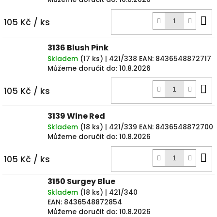
D
105 Kč
/ ks
k
3136 Blush Pink
Skladem
(
17 ks
)
| 421/338
EAN:
8436548872717
Můžeme doručit do:
10.8.2026
D
105 Kč
/ ks
k
3139 Wine Red
Skladem
(
18 ks
)
| 421/339
EAN:
8436548872700
Můžeme doručit do:
10.8.2026
D
105 Kč
/ ks
k
3150 Surgey Blue
Skladem
(
18 ks
)
| 421/340
EAN:
8436548872854
Můžeme doručit do:
10.8.2026