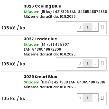
3026 Cooling Blue
Skladem
(
15 ks
)
| 421/306
EAN:
8436548872830
Můžeme doručit do:
10.8.2026
D
105 Kč
/ ks
k
3027 Trade Blue
Skladem
(
14 ks
)
| 421/307
EAN:
8436548872809
Můžeme doručit do:
10.8.2026
D
105 Kč
/ ks
k
3029 Smurf Blue
Skladem
(
11 ks
)
| 421/308
EAN:
8436548872816
Můžeme doručit do:
10.8.2026
D
105 Kč
/ ks
k