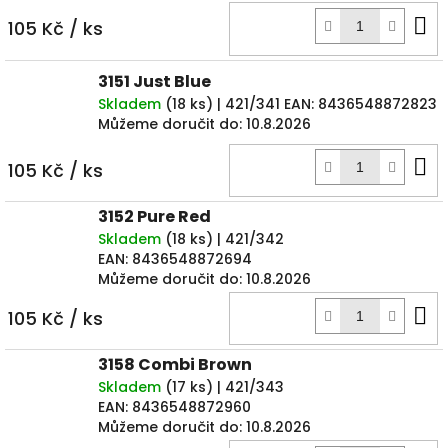
D
105 Kč
/ ks
k
3151 Just Blue
Skladem
(
18 ks
)
| 421/341
EAN:
8436548872823
Můžeme doručit do:
10.8.2026
D
105 Kč
/ ks
k
3152 Pure Red
Skladem
(
18 ks
)
| 421/342
EAN:
8436548872694
Můžeme doručit do:
10.8.2026
D
105 Kč
/ ks
k
3158 Combi Brown
Skladem
(
17 ks
)
| 421/343
EAN:
8436548872960
Můžeme doručit do:
10.8.2026