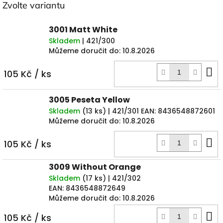
Zvolte variantu
3001 Matt White
Skladem
| 421/300
Můžeme doručit do:
10.8.2026
D
105 Kč
/ ks
k
3005 Peseta Yellow
Skladem
(
13 ks
)
| 421/301
EAN:
8436548872601
Můžeme doručit do:
10.8.2026
D
105 Kč
/ ks
k
3009 Without Orange
Skladem
(
17 ks
)
| 421/302
EAN:
8436548872649
Můžeme doručit do:
10.8.2026
D
105 Kč
/ ks