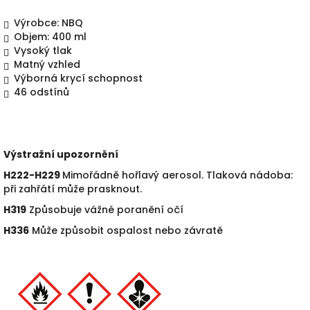
Výrobce: NBQ
Objem: 400 ml
Vysoký tlak
Matný vzhled
Výborná krycí schopnost
46 odstín
ů
Výstražní upozornění
H222-H229
Mimořádně hořlavý aerosol. Tlaková nádoba:
při zahřátí m
ůže prasknout.
H319
Zp
ůsobuje vážné poranění očí
H336
M
ůže způsobit ospalost nebo závratě