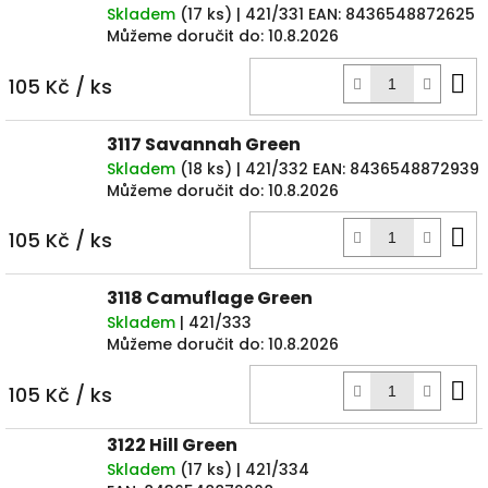
Skladem
(
17 ks
)
| 421/331
EAN:
8436548872625
Můžeme doručit do:
10.8.2026
D
105 Kč
/ ks
k
3117 Savannah Green
Skladem
(
18 ks
)
| 421/332
EAN:
8436548872939
Můžeme doručit do:
10.8.2026
D
105 Kč
/ ks
k
3118 Camuflage Green
Skladem
| 421/333
Můžeme doručit do:
10.8.2026
D
105 Kč
/ ks
k
3122 Hill Green
Skladem
(
17 ks
)
| 421/334