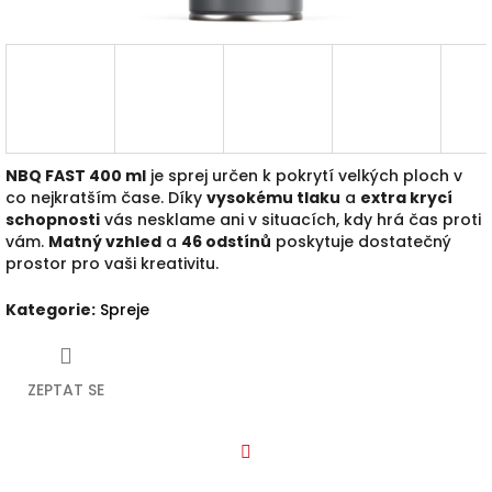
NBQ FAST 400 ml
je sprej určen k pokrytí velkých ploch v
co nejkratším čase. Díky
vysokému tlaku
a
extra krycí
schopnosti
vás nesklame ani v situacích, kdy hrá čas proti
vám.
Matný vzhled
a
46 odstín
ů
poskytuje dostatečný
prostor pro vaši kreativitu.
Kategorie
:
Spreje
ZEPTAT SE
Facebook