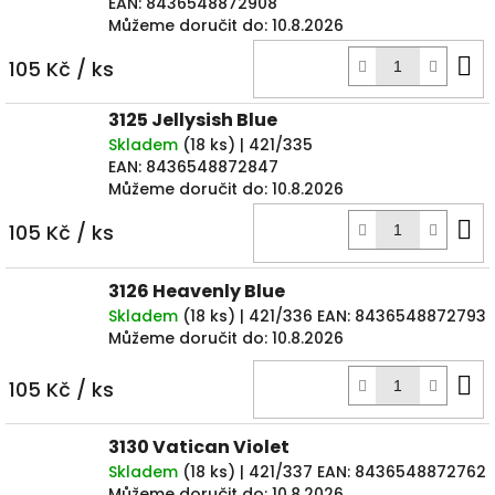
EAN:
8436548872908
Můžeme doručit do:
10.8.2026
D
105 Kč
/ ks
k
3125 Jellysish Blue
Skladem
(
18 ks
)
| 421/335
EAN:
8436548872847
Můžeme doručit do:
10.8.2026
D
105 Kč
/ ks
k
3126 Heavenly Blue
Skladem
(
18 ks
)
| 421/336
EAN:
8436548872793
Můžeme doručit do:
10.8.2026
D
105 Kč
/ ks
k
3130 Vatican Violet
Skladem
(
18 ks
)
| 421/337
EAN:
8436548872762
Můžeme doručit do:
10.8.2026