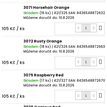
3071 Horsehair Orange
Skladem
(
16 ks
)
| 421/325
EAN:
8436548872632
Můžeme doručit do:
10.8.2026
D
105 Kč
/ ks
k
3072 Rusty Orange
Skladem
(
18 ks
)
| 421/326
EAN:
8436548872663
Můžeme doručit do:
10.8.2026
D
105 Kč
/ ks
k
3075 Raspberry Red
Skladem
(
17 ks
)
| 421/327
EAN:
8436548872670
Můžeme doručit do:
10.8.2026
D
105 Kč
/ ks
k