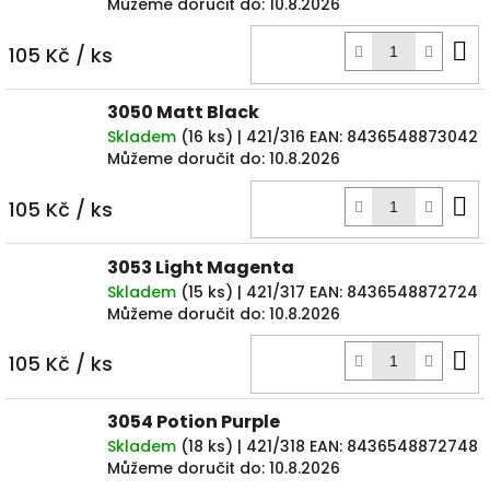
Můžeme doručit do:
10.8.2026
D
105 Kč
/ ks
k
3050 Matt Black
Skladem
(
16 ks
)
| 421/316
EAN:
8436548873042
Můžeme doručit do:
10.8.2026
D
105 Kč
/ ks
k
3053 Light Magenta
Skladem
(
15 ks
)
| 421/317
EAN:
8436548872724
Můžeme doručit do:
10.8.2026
D
105 Kč
/ ks
k
3054 Potion Purple
Skladem
(
18 ks
)
| 421/318
EAN:
8436548872748
Můžeme doručit do:
10.8.2026