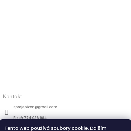
Kontakt
sprejeplzen
@
gmail.com
Plzeň 774 036 984
Praha 777 088 184
Tento web používá soubory cookie. Dalším