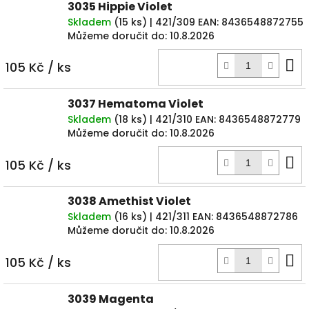
3035 Hippie Violet
Skladem
(
15 ks
)
| 421/309
EAN:
8436548872755
Můžeme doručit do:
10.8.2026
D
105 Kč
/ ks
k
3037 Hematoma Violet
Skladem
(
18 ks
)
| 421/310
EAN:
8436548872779
Můžeme doručit do:
10.8.2026
D
105 Kč
/ ks
k
3038 Amethist Violet
Skladem
(
16 ks
)
| 421/311
EAN:
8436548872786
Můžeme doručit do:
10.8.2026
D
105 Kč
/ ks
k
3039 Magenta