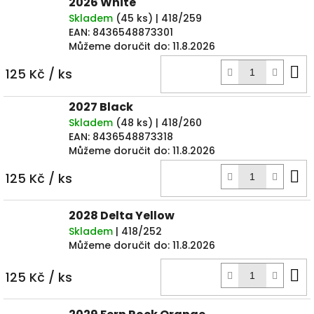
2026 White
Skladem
(
45 ks
)
| 418/259
EAN:
8436548873301
Můžeme doručit do:
11.8.2026
D
125 Kč
/ ks
k
2027 Black
Skladem
(
48 ks
)
| 418/260
EAN:
8436548873318
Můžeme doručit do:
11.8.2026
D
125 Kč
/ ks
k
2028 Delta Yellow
Skladem
| 418/252
Můžeme doručit do:
11.8.2026
D
125 Kč
/ ks
k