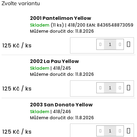
Zvolte variantu
2001 Pantelimon Yellow
Skladem
(
11 ks
)
| 418/200
EAN:
8436548873059
Můžeme doručit do:
11.8.2026
D
125 Kč
/ ks
k
2002 La Pau Yellow
Skladem
| 418/245
Můžeme doručit do:
11.8.2026
D
125 Kč
/ ks
k
2003 San Donato Yellow
Skladem
| 418/246
Můžeme doručit do:
11.8.2026
D
125 Kč
/ ks