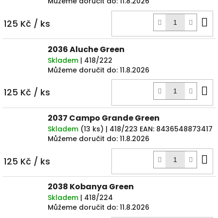
Můžeme doručit do:
11.8.2026
D
125 Kč
/ ks
k
2036 Aluche Green
Skladem
| 418/222
Můžeme doručit do:
11.8.2026
D
125 Kč
/ ks
k
2037 Campo Grande Green
Skladem
(
13 ks
)
| 418/223
EAN:
8436548873417
Můžeme doručit do:
11.8.2026
D
125 Kč
/ ks
k
2038 Kobanya Green
Skladem
| 418/224
Můžeme doručit do:
11.8.2026