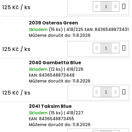
D
125 Kč
/ ks
k
2039 Osteras Green
Skladem
(
15 ks
)
| 418/225
EAN:
8436548873431
Můžeme doručit do:
11.8.2026
D
125 Kč
/ ks
k
2040 Gambetta Blue
Skladem
(
12 ks
)
| 418/226
EAN:
8436548873448
Můžeme doručit do:
11.8.2026
D
125 Kč
/ ks
k
2041 Taksim Blue
Skladem
(
15 ks
)
| 418/227
EAN:
8436548873455
Můžeme doručit do:
11.8.2026