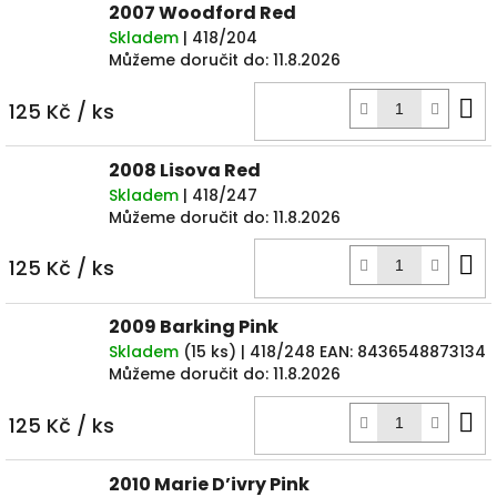
2007 Woodford Red
Skladem
| 418/204
Můžeme doručit do:
11.8.2026
D
125 Kč
/ ks
k
2008 Lisova Red
Skladem
| 418/247
Můžeme doručit do:
11.8.2026
D
125 Kč
/ ks
k
2009 Barking Pink
Skladem
(
15 ks
)
| 418/248
EAN:
8436548873134
Můžeme doručit do:
11.8.2026
D
125 Kč
/ ks
k
2010 Marie D’ivry Pink