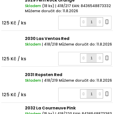
2029 Fern Rock Orange
Skladem
(
18 ks
)
| 418/217
EAN:
8436548873332
Můžeme doručit do:
11.8.2026
D
125 Kč
/ ks
k
2030 Las Ventas Red
Skladem
| 418/218
Můžeme doručit do:
11.8.2026
D
125 Kč
/ ks
k
2031 Ropsten Red
Skladem
| 418/219
Můžeme doručit do:
11.8.2026
D
125 Kč
/ ks
k
2032 La Courneuve Pink
Skladem
(
15 ks
)
| 418/220
EAN:
8436548873363