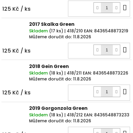
D
125 Kč
/ ks
k
2017 Skalka Green
Skladem
(
17 ks
)
| 418/210
EAN:
8436548873219
Můžeme doručit do:
11.8.2026
D
125 Kč
/ ks
k
2018 Gein Green
Skladem
(
18 ks
)
| 418/211
EAN:
8436548873226
Můžeme doručit do:
11.8.2026
D
125 Kč
/ ks
k
2019 Gorgonzola Green
Skladem
(
18 ks
)
| 418/212
EAN:
8436548873233
Můžeme doručit do:
11.8.2026