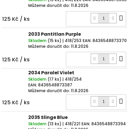
Můžeme doručit do:
11.8.2026
D
125 Kč
/ ks
k
2033 Pantitlan Purple
Skladem
(
15 ks
)
| 418/253
EAN:
8436548873370
Můžeme doručit do:
11.8.2026
D
125 Kč
/ ks
k
2034 Paralel Violet
Skladem
(
17 ks
)
| 418/254
EAN:
8436548873387
Můžeme doručit do:
11.8.2026
D
125 Kč
/ ks
k
2035 Slinge Blue
Skladem
(
13 ks
)
| 418/221
EAN:
8436548873394