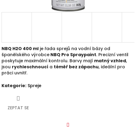
NBQ H2O 400 ml
je řada sprej
ů
na vodní bázy od
španělského výrobce
NBQ Pro Spraypaint
. Precizní ventil
poskytuje maximální kontrolu. Barvy mají
matný vzhled
,
jsou
rychleschnoucí
a
téměř bez zápachu
, ideální pro
práci uvnitř.
Kategorie
:
Spreje
ZEPTAT SE
Facebook