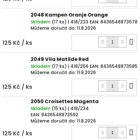
k
2048 Kampen Oranje Orange
Skladem
(
17 ks
)
| 418/233
EAN:
8436548873578
Můžeme doručit do:
11.8.2026
D
125 Kč
/ ks
k
2049 Vila Matilde Red
Skladem
(
17 ks
)
| 418/256
EAN:
8436548873585
Můžeme doručit do:
11.8.2026
D
125 Kč
/ ks
k
2050 Croisettes Magenta
Skladem
(
15 ks
)
| 418/234
EAN:
8436548873592
Můžeme doručit do:
11.8.2026
D
125 Kč
/ ks
k