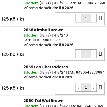
Skladem
(
18 ks
)
| 418/239
EAN:
8436548873660
Můžeme doručit do:
11.8.2026
D
125 Kč
/ ks
k
2058 Kimball Brown
Skladem
(
18 ks
)
| 418/240
EAN:
8436548873677
Můžeme doručit do:
11.8.2026
D
125 Kč
/ ks
k
2059 Los Libertadores
Skladem
(
18 ks
)
| 418/241
EAN:
8436548873684
Můžeme doručit do:
11.8.2026
D
125 Kč
/ ks
k
2060 Tai Wai Brown
Skladem
(
17 ks
)
| 418/242
EAN:
8436548873691