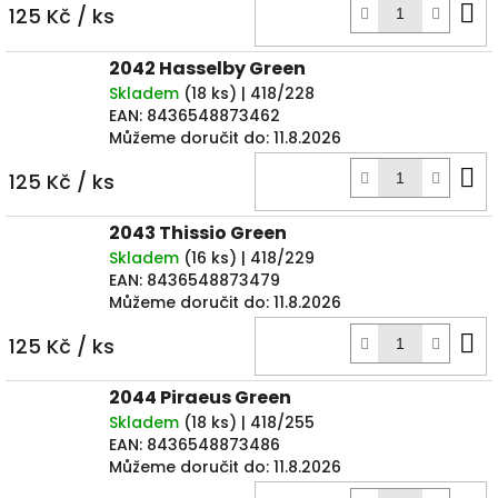
D
125 Kč
/ ks
k
2042 Hasselby Green
Skladem
(
18 ks
)
| 418/228
EAN:
8436548873462
Můžeme doručit do:
11.8.2026
D
125 Kč
/ ks
k
2043 Thissio Green
Skladem
(
16 ks
)
| 418/229
EAN:
8436548873479
Můžeme doručit do:
11.8.2026
D
125 Kč
/ ks
k
2044 Piraeus Green
Skladem
(
18 ks
)
| 418/255
EAN:
8436548873486
Můžeme doručit do:
11.8.2026