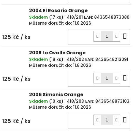
k
2004 El Rosario Orange
Skladem
(
17 ks
)
| 418/201
EAN:
8436548873080
Můžeme doručit do:
11.8.2026
D
125 Kč
/ ks
k
2005 Lo Ovalle Orange
Skladem
(
18 ks
)
| 418/202
EAN:
8436548213091
Můžeme doručit do:
11.8.2026
D
125 Kč
/ ks
k
2006 Simonis Orange
Skladem
(
10 ks
)
| 418/203
EAN:
8436548873103
Můžeme doručit do:
11.8.2026
D
125 Kč
/ ks
k