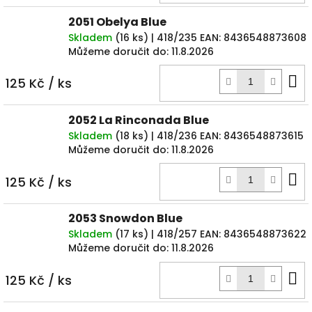
2051 Obelya Blue
Skladem
(
16 ks
)
| 418/235
EAN:
8436548873608
Můžeme doručit do:
11.8.2026
D
125 Kč
/ ks
k
2052 La Rinconada Blue
Skladem
(
18 ks
)
| 418/236
EAN:
8436548873615
Můžeme doručit do:
11.8.2026
D
125 Kč
/ ks
k
2053 Snowdon Blue
Skladem
(
17 ks
)
| 418/257
EAN:
8436548873622
Můžeme doručit do:
11.8.2026
D
125 Kč
/ ks
k