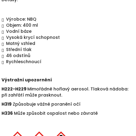
Výrobce: NBQ
Objem: 400 ml
Vodní báze
Vysoká krycí schopnost
Matný vzhled
Střední tlak
46 odstín
ů
Rychleschnoucí
Výstražní upozornění
H222-H229
Mimořádně hořlavý aerosol. Tlaková nádoba:
při zahřátí m
ůže prasknout.
H319
Zp
ůsobuje vážné poranění očí
H336
M
ůže způsobit ospalost nebo závratě