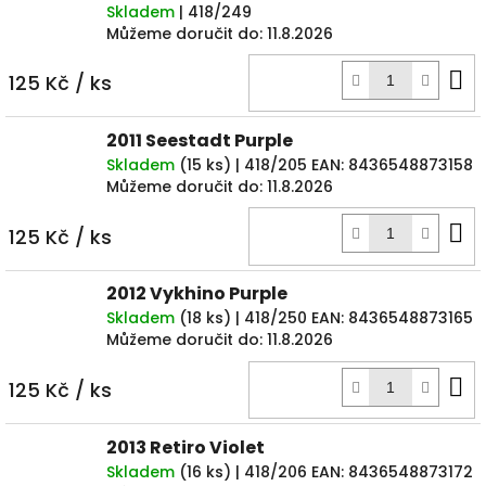
Skladem
| 418/249
Můžeme doručit do:
11.8.2026
D
125 Kč
/ ks
k
2011 Seestadt Purple
Skladem
(
15 ks
)
| 418/205
EAN:
8436548873158
Můžeme doručit do:
11.8.2026
D
125 Kč
/ ks
k
2012 Vykhino Purple
Skladem
(
18 ks
)
| 418/250
EAN:
8436548873165
Můžeme doručit do:
11.8.2026
D
125 Kč
/ ks
k
2013 Retiro Violet
Skladem
(
16 ks
)
| 418/206
EAN:
8436548873172