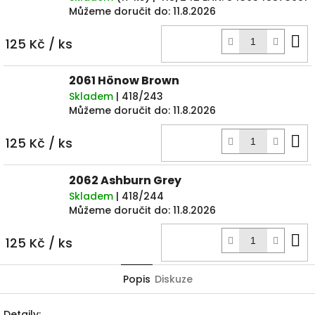
Můžeme doručit do:
11.8.2026
D
125 Kč
/ ks
k
2061 Hönow Brown
Skladem
| 418/243
Můžeme doručit do:
11.8.2026
D
125 Kč
/ ks
k
2062 Ashburn Grey
Skladem
| 418/244
Můžeme doručit do:
11.8.2026
D
125 Kč
/ ks
k
Popis
Diskuze
Detaily: