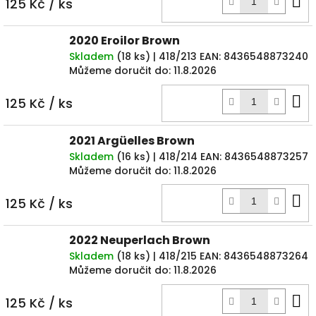
D
125 Kč
/ ks
k
2020 Eroilor Brown
Skladem
(
18 ks
)
| 418/213
EAN:
8436548873240
Můžeme doručit do:
11.8.2026
D
125 Kč
/ ks
k
2021 Argüelles Brown
Skladem
(
16 ks
)
| 418/214
EAN:
8436548873257
Můžeme doručit do:
11.8.2026
D
125 Kč
/ ks
k
2022 Neuperlach Brown
Skladem
(
18 ks
)
| 418/215
EAN:
8436548873264
Můžeme doručit do:
11.8.2026
D
125 Kč
/ ks