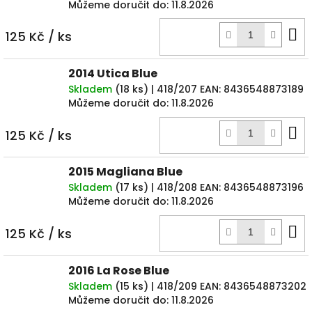
Můžeme doručit do:
11.8.2026
D
125 Kč
/ ks
k
2014 Utica Blue
Skladem
(
18 ks
)
| 418/207
EAN:
8436548873189
Můžeme doručit do:
11.8.2026
D
125 Kč
/ ks
k
2015 Magliana Blue
Skladem
(
17 ks
)
| 418/208
EAN:
8436548873196
Můžeme doručit do:
11.8.2026
D
125 Kč
/ ks
k
2016 La Rose Blue
Skladem
(
15 ks
)
| 418/209
EAN:
8436548873202
Můžeme doručit do:
11.8.2026