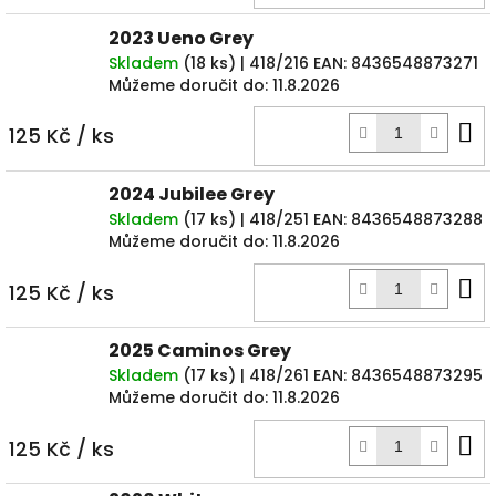
k
2023 Ueno Grey
Skladem
(
18 ks
)
| 418/216
EAN:
8436548873271
Můžeme doručit do:
11.8.2026
D
125 Kč
/ ks
k
2024 Jubilee Grey
Skladem
(
17 ks
)
| 418/251
EAN:
8436548873288
Můžeme doručit do:
11.8.2026
D
125 Kč
/ ks
k
2025 Caminos Grey
Skladem
(
17 ks
)
| 418/261
EAN:
8436548873295
Můžeme doručit do:
11.8.2026
D
125 Kč
/ ks
k