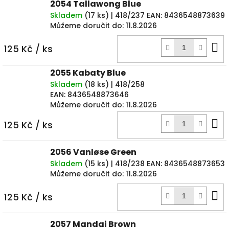
2054 Tallawong Blue
Skladem
(
17 ks
)
| 418/237
EAN:
8436548873639
Můžeme doručit do:
11.8.2026
D
125 Kč
/ ks
k
2055 Kabaty Blue
Skladem
(
18 ks
)
| 418/258
EAN:
8436548873646
Můžeme doručit do:
11.8.2026
D
125 Kč
/ ks
k
2056 Vanløse Green
Skladem
(
15 ks
)
| 418/238
EAN:
8436548873653
Můžeme doručit do:
11.8.2026
D
125 Kč
/ ks
k
2057 Mandai Brown