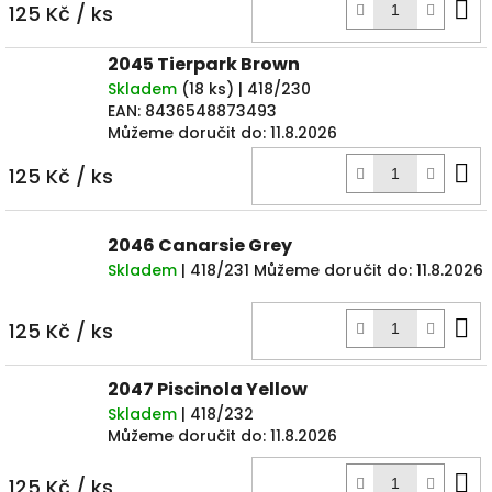
D
125 Kč
/ ks
k
2045 Tierpark Brown
Skladem
(
18 ks
)
| 418/230
EAN:
8436548873493
Můžeme doručit do:
11.8.2026
D
125 Kč
/ ks
k
2046 Canarsie Grey
Skladem
| 418/231
Můžeme doručit do:
11.8.2026
D
125 Kč
/ ks
k
2047 Piscinola Yellow
Skladem
| 418/232
Můžeme doručit do:
11.8.2026
D
125 Kč
/ ks