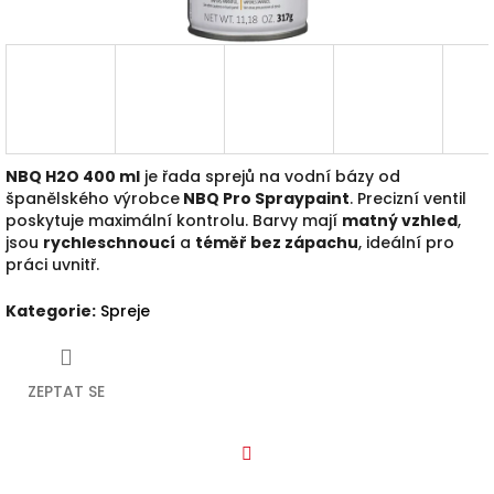
NBQ H2O 400 ml
je řada sprej
ů
na vodní bázy od
španělského výrobce
NBQ Pro Spraypaint
. Precizní ventil
poskytuje maximální kontrolu. Barvy mají
matný vzhled
,
jsou
rychleschnoucí
a
téměř bez zápachu
, ideální pro
práci uvnitř.
Kategorie
:
Spreje
ZEPTAT SE
Facebook