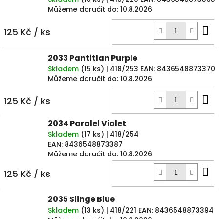
Můžeme doručit do:
10.8.2026
D
125 Kč
/ ks
k
2033 Pantitlan Purple
Skladem
(
15 ks
)
| 418/253
EAN:
8436548873370
Můžeme doručit do:
10.8.2026
D
125 Kč
/ ks
k
2034 Paralel Violet
Skladem
(
17 ks
)
| 418/254
EAN:
8436548873387
Můžeme doručit do:
10.8.2026
D
125 Kč
/ ks
k
2035 Slinge Blue
Skladem
(
13 ks
)
| 418/221
EAN:
8436548873394