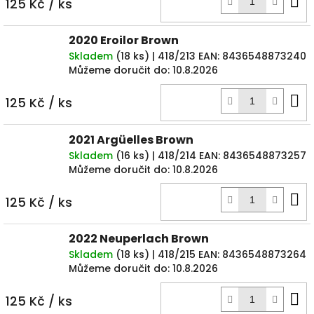
D
125 Kč
/ ks
k
2020 Eroilor Brown
Skladem
(
18 ks
)
| 418/213
EAN:
8436548873240
Můžeme doručit do:
10.8.2026
D
125 Kč
/ ks
k
2021 Argüelles Brown
Skladem
(
16 ks
)
| 418/214
EAN:
8436548873257
Můžeme doručit do:
10.8.2026
D
125 Kč
/ ks
k
2022 Neuperlach Brown
Skladem
(
18 ks
)
| 418/215
EAN:
8436548873264
Můžeme doručit do:
10.8.2026
D
125 Kč
/ ks