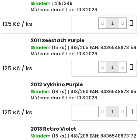
Skladem
| 418/249
Můžeme doručit do:
10.8.2026
D
125 Kč
/ ks
k
2011 Seestadt Purple
Skladem
(
15 ks
)
| 418/205
EAN:
8436548873158
Můžeme doručit do:
10.8.2026
D
125 Kč
/ ks
k
2012 Vykhino Purple
Skladem
(
18 ks
)
| 418/250
EAN:
8436548873165
Můžeme doručit do:
10.8.2026
D
125 Kč
/ ks
k
2013 Retiro Violet
Skladem
(
16 ks
)
| 418/206
EAN:
8436548873172