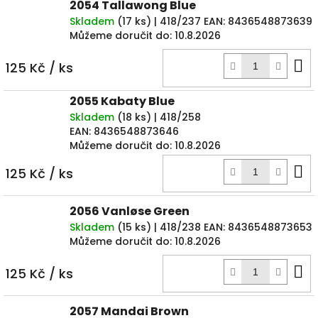
2054 Tallawong Blue
Skladem
(
17 ks
)
| 418/237
EAN:
8436548873639
Můžeme doručit do:
10.8.2026
D
125 Kč
/ ks
k
2055 Kabaty Blue
Skladem
(
18 ks
)
| 418/258
EAN:
8436548873646
Můžeme doručit do:
10.8.2026
D
125 Kč
/ ks
k
2056 Vanløse Green
Skladem
(
15 ks
)
| 418/238
EAN:
8436548873653
Můžeme doručit do:
10.8.2026
D
125 Kč
/ ks
k
2057 Mandai Brown