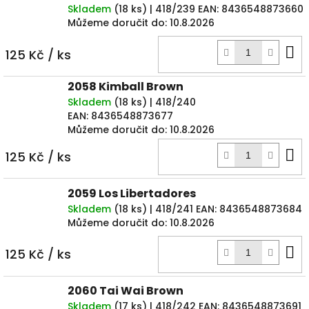
Skladem
(
18 ks
)
| 418/239
EAN:
8436548873660
Můžeme doručit do:
10.8.2026
D
125 Kč
/ ks
k
2058 Kimball Brown
Skladem
(
18 ks
)
| 418/240
EAN:
8436548873677
Můžeme doručit do:
10.8.2026
D
125 Kč
/ ks
k
2059 Los Libertadores
Skladem
(
18 ks
)
| 418/241
EAN:
8436548873684
Můžeme doručit do:
10.8.2026
D
125 Kč
/ ks
k
2060 Tai Wai Brown
Skladem
(
17 ks
)
| 418/242
EAN:
8436548873691