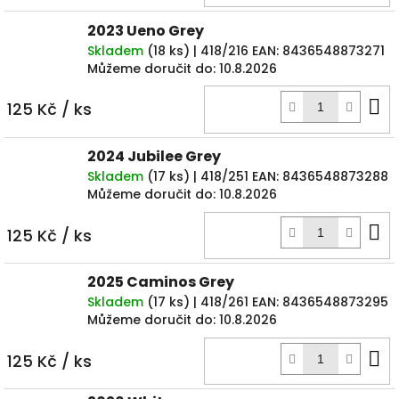
k
2023 Ueno Grey
Skladem
(
18 ks
)
| 418/216
EAN:
8436548873271
Můžeme doručit do:
10.8.2026
D
125 Kč
/ ks
k
2024 Jubilee Grey
Skladem
(
17 ks
)
| 418/251
EAN:
8436548873288
Můžeme doručit do:
10.8.2026
D
125 Kč
/ ks
k
2025 Caminos Grey
Skladem
(
17 ks
)
| 418/261
EAN:
8436548873295
Můžeme doručit do:
10.8.2026
D
125 Kč
/ ks
k