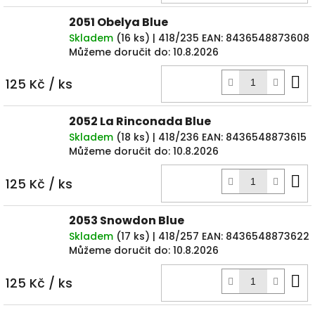
2051 Obelya Blue
Skladem
(
16 ks
)
| 418/235
EAN:
8436548873608
Můžeme doručit do:
10.8.2026
D
125 Kč
/ ks
k
2052 La Rinconada Blue
Skladem
(
18 ks
)
| 418/236
EAN:
8436548873615
Můžeme doručit do:
10.8.2026
D
125 Kč
/ ks
k
2053 Snowdon Blue
Skladem
(
17 ks
)
| 418/257
EAN:
8436548873622
Můžeme doručit do:
10.8.2026
D
125 Kč
/ ks
k