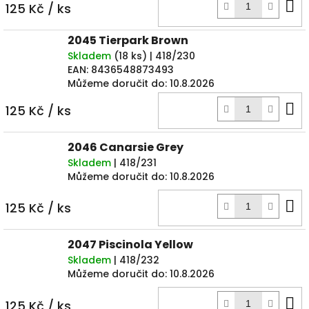
D
125 Kč
/ ks
k
2045 Tierpark Brown
Skladem
(
18 ks
)
| 418/230
EAN:
8436548873493
Můžeme doručit do:
10.8.2026
D
125 Kč
/ ks
k
2046 Canarsie Grey
Skladem
| 418/231
Můžeme doručit do:
10.8.2026
D
125 Kč
/ ks
k
2047 Piscinola Yellow
Skladem
| 418/232
Můžeme doručit do:
10.8.2026
D
125 Kč
/ ks