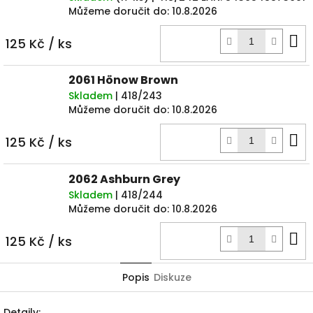
Můžeme doručit do:
10.8.2026
D
125 Kč
/ ks
k
2061 Hönow Brown
Skladem
| 418/243
Můžeme doručit do:
10.8.2026
D
125 Kč
/ ks
k
2062 Ashburn Grey
Skladem
| 418/244
Můžeme doručit do:
10.8.2026
D
125 Kč
/ ks
k
Popis
Diskuze
Detaily: