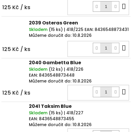
D
125 Kč
/ ks
k
2039 Osteras Green
Skladem
(
15 ks
)
| 418/225
EAN:
8436548873431
Můžeme doručit do:
10.8.2026
D
125 Kč
/ ks
k
2040 Gambetta Blue
Skladem
(
12 ks
)
| 418/226
EAN:
8436548873448
Můžeme doručit do:
10.8.2026
D
125 Kč
/ ks
k
2041 Taksim Blue
Skladem
(
15 ks
)
| 418/227
EAN:
8436548873455
Můžeme doručit do:
10.8.2026