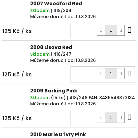
2007 Woodford Red
Skladem
| 418/204
Můžeme doručit do:
10.8.2026
D
125 Kč
/ ks
k
2008 Lisova Red
Skladem
| 418/247
Můžeme doručit do:
10.8.2026
D
125 Kč
/ ks
k
2009 Barking Pink
Skladem
(
15 ks
)
| 418/248
EAN:
8436548873134
Můžeme doručit do:
10.8.2026
D
125 Kč
/ ks
k
2010 Marie D’ivry Pink