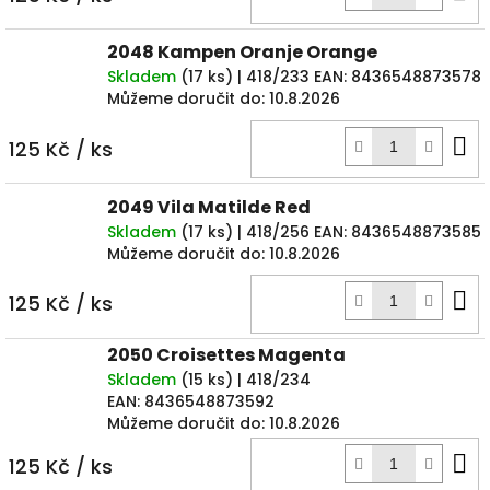
k
2048 Kampen Oranje Orange
Skladem
(
17 ks
)
| 418/233
EAN:
8436548873578
Můžeme doručit do:
10.8.2026
D
125 Kč
/ ks
k
2049 Vila Matilde Red
Skladem
(
17 ks
)
| 418/256
EAN:
8436548873585
Můžeme doručit do:
10.8.2026
D
125 Kč
/ ks
k
2050 Croisettes Magenta
Skladem
(
15 ks
)
| 418/234
EAN:
8436548873592
Můžeme doručit do:
10.8.2026
D
125 Kč
/ ks
k