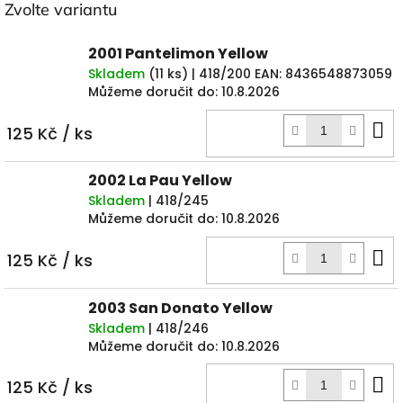
Zvolte variantu
2001 Pantelimon Yellow
Skladem
(
11 ks
)
| 418/200
EAN:
8436548873059
Můžeme doručit do:
10.8.2026
D
125 Kč
/ ks
k
2002 La Pau Yellow
Skladem
| 418/245
Můžeme doručit do:
10.8.2026
D
125 Kč
/ ks
k
2003 San Donato Yellow
Skladem
| 418/246
Můžeme doručit do:
10.8.2026
D
125 Kč
/ ks