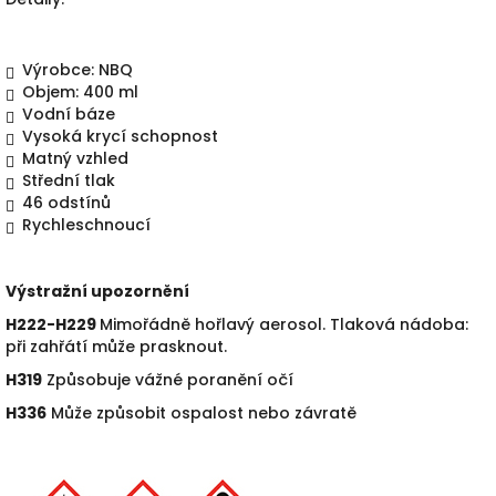
Výrobce: NBQ
Objem: 400 ml
Vodní báze
Vysoká krycí schopnost
Matný vzhled
Střední tlak
46 odstín
ů
Rychleschnoucí
Výstražní upozornění
H222-H229
Mimořádně hořlavý aerosol. Tlaková nádoba:
při zahřátí m
ůže prasknout.
H319
Zp
ůsobuje vážné poranění očí
H336
M
ůže způsobit ospalost nebo závratě