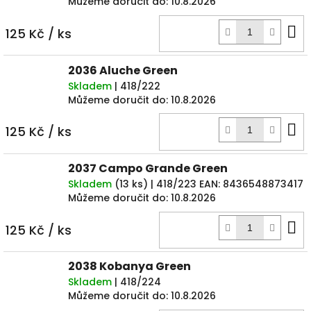
Můžeme doručit do:
10.8.2026
D
125 Kč
/ ks
k
2036 Aluche Green
Skladem
| 418/222
Můžeme doručit do:
10.8.2026
D
125 Kč
/ ks
k
2037 Campo Grande Green
Skladem
(
13 ks
)
| 418/223
EAN:
8436548873417
Můžeme doručit do:
10.8.2026
D
125 Kč
/ ks
k
2038 Kobanya Green
Skladem
| 418/224
Můžeme doručit do:
10.8.2026