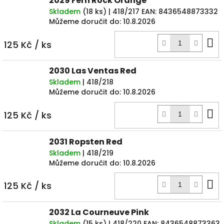
2029 Fern Rock Orange
Skladem
(
18 ks
)
| 418/217
EAN:
8436548873332
Můžeme doručit do:
10.8.2026
D
125 Kč
/ ks
k
2030 Las Ventas Red
Skladem
| 418/218
Můžeme doručit do:
10.8.2026
D
125 Kč
/ ks
k
2031 Ropsten Red
Skladem
| 418/219
Můžeme doručit do:
10.8.2026
D
125 Kč
/ ks
k
2032 La Courneuve Pink
Skladem
(
15 ks
)
| 418/220
EAN:
8436548873363