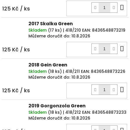
D
125 Kč
/ ks
k
2017 Skalka Green
Skladem
(
17 ks
)
| 418/210
EAN:
8436548873219
Můžeme doručit do:
10.8.2026
D
125 Kč
/ ks
k
2018 Gein Green
Skladem
(
18 ks
)
| 418/211
EAN:
8436548873226
Můžeme doručit do:
10.8.2026
D
125 Kč
/ ks
k
2019 Gorgonzola Green
Skladem
(
18 ks
)
| 418/212
EAN:
8436548873233
Můžeme doručit do:
10.8.2026