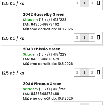
D
125 Kč
/ ks
k
2042 Hasselby Green
Skladem
(
18 ks
)
| 418/228
EAN:
8436548873462
Můžeme doručit do:
10.8.2026
D
125 Kč
/ ks
k
2043 Thissio Green
Skladem
(
16 ks
)
| 418/229
EAN:
8436548873479
Můžeme doručit do:
10.8.2026
D
125 Kč
/ ks
k
2044 Piraeus Green
Skladem
(
18 ks
)
| 418/255
EAN:
8436548873486
Můžeme doručit do:
10.8.2026