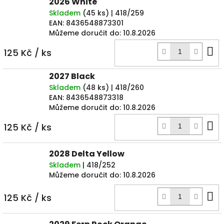
2026 White
Skladem
(
45 ks
)
| 418/259
EAN:
8436548873301
Můžeme doručit do:
10.8.2026
D
125 Kč
/ ks
k
2027 Black
Skladem
(
48 ks
)
| 418/260
EAN:
8436548873318
Můžeme doručit do:
10.8.2026
D
125 Kč
/ ks
k
2028 Delta Yellow
Skladem
| 418/252
Můžeme doručit do:
10.8.2026
D
125 Kč
/ ks
k