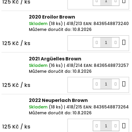
D
125 Kč
/ ks
k
2020 Eroilor Brown
Skladem
(
18 ks
)
| 418/213
EAN:
8436548873240
Můžeme doručit do:
10.8.2026
D
125 Kč
/ ks
k
2021 Argüelles Brown
Skladem
(
16 ks
)
| 418/214
EAN:
8436548873257
Můžeme doručit do:
10.8.2026
D
125 Kč
/ ks
k
2022 Neuperlach Brown
Skladem
(
18 ks
)
| 418/215
EAN:
8436548873264
Můžeme doručit do:
10.8.2026
D
125 Kč
/ ks