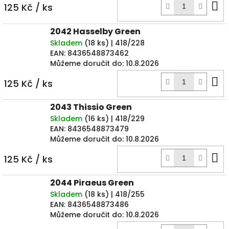
D
125 Kč
/ ks
k
2042 Hasselby Green
Skladem
(
18 ks
)
| 418/228
EAN:
8436548873462
Můžeme doručit do:
10.8.2026
D
125 Kč
/ ks
k
2043 Thissio Green
Skladem
(
16 ks
)
| 418/229
EAN:
8436548873479
Můžeme doručit do:
10.8.2026
D
125 Kč
/ ks
k
2044 Piraeus Green
Skladem
(
18 ks
)
| 418/255
EAN:
8436548873486
Můžeme doručit do:
10.8.2026