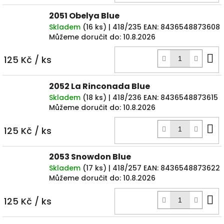
2051 Obelya Blue
Skladem
(
16 ks
)
| 418/235
EAN:
8436548873608
Můžeme doručit do:
10.8.2026
D
125 Kč
/ ks
k
2052 La Rinconada Blue
Skladem
(
18 ks
)
| 418/236
EAN:
8436548873615
Můžeme doručit do:
10.8.2026
D
125 Kč
/ ks
k
2053 Snowdon Blue
Skladem
(
17 ks
)
| 418/257
EAN:
8436548873622
Můžeme doručit do:
10.8.2026
D
125 Kč
/ ks
k