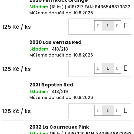
2029 Fern Rock Orange
Skladem
(
18 ks
)
| 418/217
EAN:
8436548873332
Můžeme doručit do:
10.8.2026
D
125 Kč
/ ks
k
2030 Las Ventas Red
Skladem
| 418/218
Můžeme doručit do:
10.8.2026
D
125 Kč
/ ks
k
2031 Ropsten Red
Skladem
| 418/219
Můžeme doručit do:
10.8.2026
D
125 Kč
/ ks
k
2032 La Courneuve Pink
Skladem
(
15 ks
)
| 418/220
EAN:
8436548873363