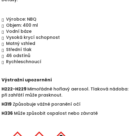
Výrobce: NBQ
Objem: 400 ml
Vodní báze
Vysoká krycí schopnost
Matný vzhled
Střední tlak
46 odstín
ů
Rychleschnoucí
Výstražní upozornění
H222-H229
Mimořádně hořlavý aerosol. Tlaková nádoba:
při zahřátí m
ůže prasknout.
H319
Zp
ůsobuje vážné poranění očí
H336
M
ůže způsobit ospalost nebo závratě