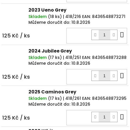
k
2023 Ueno Grey
Skladem
(
18 ks
)
| 418/216
EAN:
8436548873271
Můžeme doručit do:
10.8.2026
D
125 Kč
/ ks
k
2024 Jubilee Grey
Skladem
(
17 ks
)
| 418/251
EAN:
8436548873288
Můžeme doručit do:
10.8.2026
D
125 Kč
/ ks
k
2025 Caminos Grey
Skladem
(
17 ks
)
| 418/261
EAN:
8436548873295
Můžeme doručit do:
10.8.2026
D
125 Kč
/ ks
k