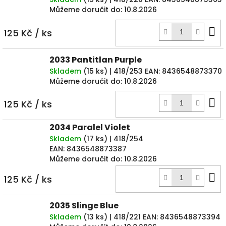
Můžeme doručit do:
10.8.2026
D
125 Kč
/ ks
k
2033 Pantitlan Purple
Skladem
(
15 ks
)
| 418/253
EAN:
8436548873370
Můžeme doručit do:
10.8.2026
D
125 Kč
/ ks
k
2034 Paralel Violet
Skladem
(
17 ks
)
| 418/254
EAN:
8436548873387
Můžeme doručit do:
10.8.2026
D
125 Kč
/ ks
k
2035 Slinge Blue
Skladem
(
13 ks
)
| 418/221
EAN:
8436548873394