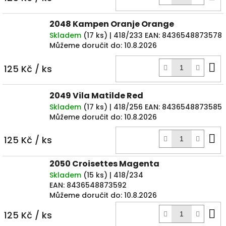
k
2048 Kampen Oranje Orange
Skladem
(
17 ks
)
| 418/233
EAN:
8436548873578
Můžeme doručit do:
10.8.2026
D
125 Kč
/ ks
k
2049 Vila Matilde Red
Skladem
(
17 ks
)
| 418/256
EAN:
8436548873585
Můžeme doručit do:
10.8.2026
D
125 Kč
/ ks
k
2050 Croisettes Magenta
Skladem
(
15 ks
)
| 418/234
EAN:
8436548873592
Můžeme doručit do:
10.8.2026
D
125 Kč
/ ks
k