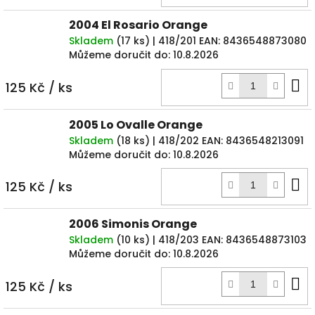
k
2004 El Rosario Orange
Skladem
(
17 ks
)
| 418/201
EAN:
8436548873080
Můžeme doručit do:
10.8.2026
D
125 Kč
/ ks
k
2005 Lo Ovalle Orange
Skladem
(
18 ks
)
| 418/202
EAN:
8436548213091
Můžeme doručit do:
10.8.2026
D
125 Kč
/ ks
k
2006 Simonis Orange
Skladem
(
10 ks
)
| 418/203
EAN:
8436548873103
Můžeme doručit do:
10.8.2026
D
125 Kč
/ ks
k