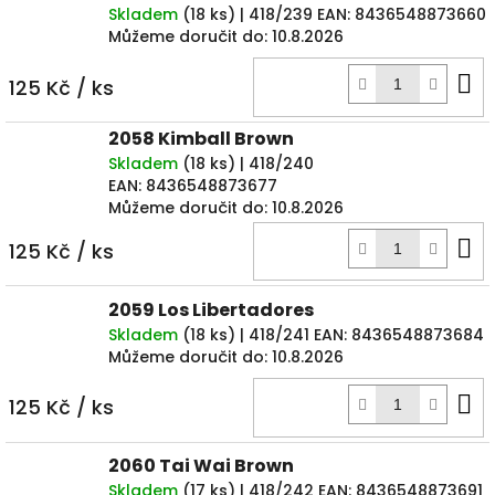
Skladem
(
18 ks
)
| 418/239
EAN:
8436548873660
Můžeme doručit do:
10.8.2026
D
125 Kč
/ ks
k
2058 Kimball Brown
Skladem
(
18 ks
)
| 418/240
EAN:
8436548873677
Můžeme doručit do:
10.8.2026
D
125 Kč
/ ks
k
2059 Los Libertadores
Skladem
(
18 ks
)
| 418/241
EAN:
8436548873684
Můžeme doručit do:
10.8.2026
D
125 Kč
/ ks
k
2060 Tai Wai Brown
Skladem
(
17 ks
)
| 418/242
EAN:
8436548873691