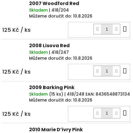
2007 Woodford Red
Skladem
| 418/204
Můžeme doručit do:
10.8.2026
D
125 Kč
/ ks
k
2008 Lisova Red
Skladem
| 418/247
Můžeme doručit do:
10.8.2026
D
125 Kč
/ ks
k
2009 Barking Pink
Skladem
(
15 ks
)
| 418/248
EAN:
8436548873134
Můžeme doručit do:
10.8.2026
D
125 Kč
/ ks
k
2010 Marie D’ivry Pink