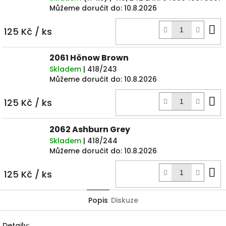
Můžeme doručit do:
10.8.2026
D
125 Kč
/ ks
k
2061 Hönow Brown
Skladem
| 418/243
Můžeme doručit do:
10.8.2026
D
125 Kč
/ ks
k
2062 Ashburn Grey
Skladem
| 418/244
Můžeme doručit do:
10.8.2026
D
125 Kč
/ ks
k
Popis
Diskuze
Detaily: