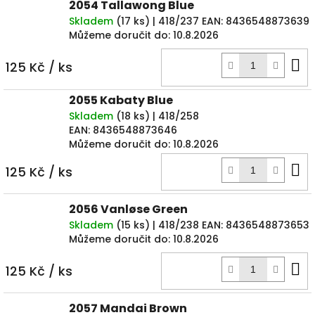
2054 Tallawong Blue
Skladem
(
17 ks
)
| 418/237
EAN:
8436548873639
Můžeme doručit do:
10.8.2026
D
125 Kč
/ ks
k
2055 Kabaty Blue
Skladem
(
18 ks
)
| 418/258
EAN:
8436548873646
Můžeme doručit do:
10.8.2026
D
125 Kč
/ ks
k
2056 Vanløse Green
Skladem
(
15 ks
)
| 418/238
EAN:
8436548873653
Můžeme doručit do:
10.8.2026
D
125 Kč
/ ks
k
2057 Mandai Brown