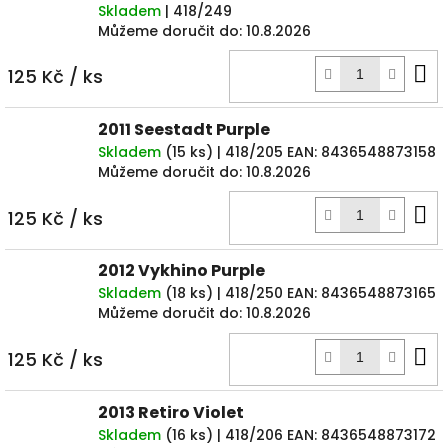
Skladem
| 418/249
Můžeme doručit do:
10.8.2026
D
125 Kč
/ ks
k
2011 Seestadt Purple
Skladem
(
15 ks
)
| 418/205
EAN:
8436548873158
Můžeme doručit do:
10.8.2026
D
125 Kč
/ ks
k
2012 Vykhino Purple
Skladem
(
18 ks
)
| 418/250
EAN:
8436548873165
Můžeme doručit do:
10.8.2026
D
125 Kč
/ ks
k
2013 Retiro Violet
Skladem
(
16 ks
)
| 418/206
EAN:
8436548873172