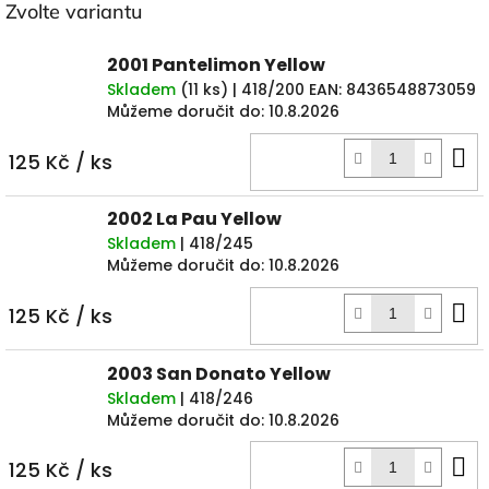
Zvolte variantu
2001 Pantelimon Yellow
Skladem
(
11 ks
)
| 418/200
EAN:
8436548873059
Můžeme doručit do:
10.8.2026
D
125 Kč
/ ks
k
2002 La Pau Yellow
Skladem
| 418/245
Můžeme doručit do:
10.8.2026
D
125 Kč
/ ks
k
2003 San Donato Yellow
Skladem
| 418/246
Můžeme doručit do:
10.8.2026
D
125 Kč
/ ks