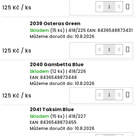
D
125 Kč
/ ks
k
2039 Osteras Green
Skladem
(
15 ks
)
| 418/225
EAN:
8436548873431
Můžeme doručit do:
10.8.2026
D
125 Kč
/ ks
k
2040 Gambetta Blue
Skladem
(
12 ks
)
| 418/226
EAN:
8436548873448
Můžeme doručit do:
10.8.2026
D
125 Kč
/ ks
k
2041 Taksim Blue
Skladem
(
15 ks
)
| 418/227
EAN:
8436548873455
Můžeme doručit do:
10.8.2026