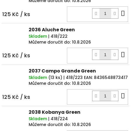
Můžeme doručit do:
10.8.2026
D
125 Kč
/ ks
k
2036 Aluche Green
Skladem
| 418/222
Můžeme doručit do:
10.8.2026
D
125 Kč
/ ks
k
2037 Campo Grande Green
Skladem
(
13 ks
)
| 418/223
EAN:
8436548873417
Můžeme doručit do:
10.8.2026
D
125 Kč
/ ks
k
2038 Kobanya Green
Skladem
| 418/224
Můžeme doručit do:
10.8.2026