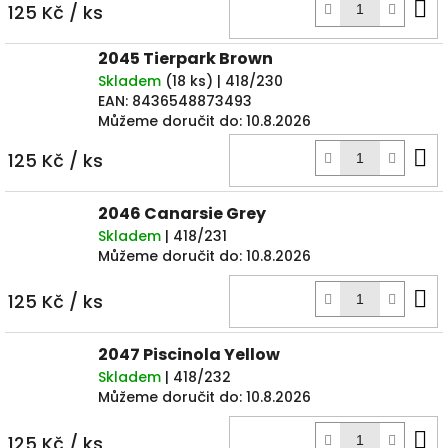
D
125 Kč
/ ks
k
2045 Tierpark Brown
Skladem
(
18 ks
)
| 418/230
EAN:
8436548873493
Můžeme doručit do:
10.8.2026
D
125 Kč
/ ks
k
2046 Canarsie Grey
Skladem
| 418/231
Můžeme doručit do:
10.8.2026
D
125 Kč
/ ks
k
2047 Piscinola Yellow
Skladem
| 418/232
Můžeme doručit do:
10.8.2026
D
125 Kč
/ ks