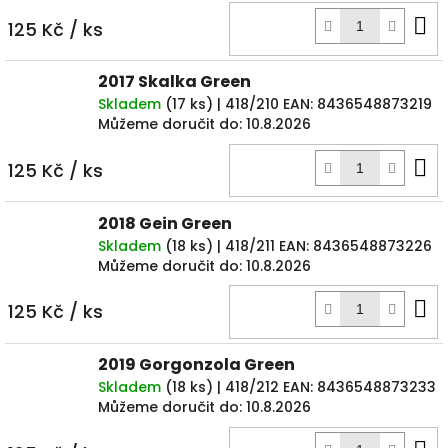
D
125 Kč
/ ks
k
2017 Skalka Green
Skladem
(
17 ks
)
| 418/210
EAN:
8436548873219
Můžeme doručit do:
10.8.2026
D
125 Kč
/ ks
k
2018 Gein Green
Skladem
(
18 ks
)
| 418/211
EAN:
8436548873226
Můžeme doručit do:
10.8.2026
D
125 Kč
/ ks
k
2019 Gorgonzola Green
Skladem
(
18 ks
)
| 418/212
EAN:
8436548873233
Můžeme doručit do:
10.8.2026