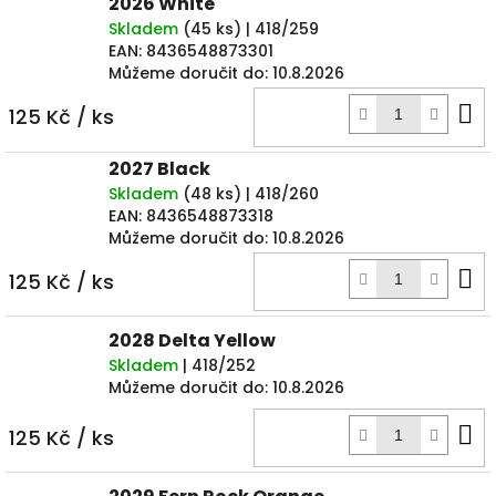
2026 White
Skladem
(
45 ks
)
| 418/259
EAN:
8436548873301
Můžeme doručit do:
10.8.2026
D
125 Kč
/ ks
k
2027 Black
Skladem
(
48 ks
)
| 418/260
EAN:
8436548873318
Můžeme doručit do:
10.8.2026
D
125 Kč
/ ks
k
2028 Delta Yellow
Skladem
| 418/252
Můžeme doručit do:
10.8.2026
D
125 Kč
/ ks
k