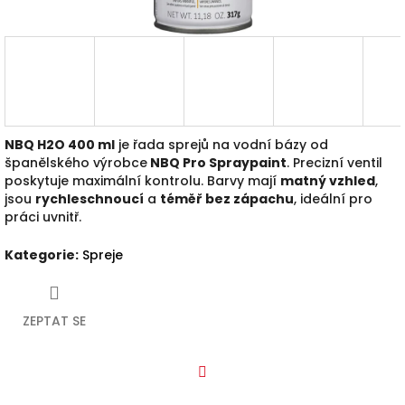
NBQ H2O 400 ml
je řada sprej
ů
na vodní bázy od
španělského výrobce
NBQ Pro Spraypaint
. Precizní ventil
poskytuje maximální kontrolu. Barvy mají
matný vzhled
,
jsou
rychleschnoucí
a
téměř bez zápachu
, ideální pro
práci uvnitř.
Kategorie
:
Spreje
ZEPTAT SE
Facebook