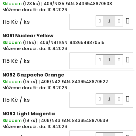
Skladem
(
128 ks
)
| 406/N135
EAN:
8436548870508
Můžeme doručit do:
10.8.2026
D
115 Kč
/ ks
k
N051 Nuclear Yellow
Skladem
(
11 ks
)
| 406/N41
EAN:
8436548870515
Můžeme doručit do:
10.8.2026
D
115 Kč
/ ks
k
N052 Gazpacho Orange
Skladem
(
15 ks
)
| 406/N42
EAN:
8436548870522
Můžeme doručit do:
10.8.2026
D
115 Kč
/ ks
k
N053 Light Magenta
Skladem
(
19 ks
)
| 406/N43
EAN:
8436548870539
Můžeme doručit do:
10.8.2026