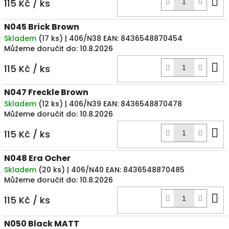
D
115 Kč
/ ks
k
N045 Brick Brown
Skladem
(
17 ks
)
| 406/N38
EAN:
8436548870454
Můžeme doručit do:
10.8.2026
D
115 Kč
/ ks
k
N047 Freckle Brown
Skladem
(
12 ks
)
| 406/N39
EAN:
8436548870478
Můžeme doručit do:
10.8.2026
D
115 Kč
/ ks
k
N048 Era Ocher
Skladem
(
20 ks
)
| 406/N40
EAN:
8436548870485
Můžeme doručit do:
10.8.2026
D
115 Kč
/ ks
k
N050 Black MATT