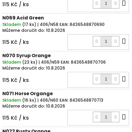
D
115 Kč
/ ks
k
N069 Acid Green
Skladem
(
17 ks
)
| 406/N58
EAN:
8436548870690
Můžeme doručit do:
10.8.2026
D
115 Kč
/ ks
k
N070 Syrup Orange
Skladem
(
23 ks
)
| 406/N59
EAN:
8436548870706
Můžeme doručit do:
10.8.2026
D
115 Kč
/ ks
k
N071 Horse Organge
Skladem
(
16 ks
)
| 406/N60
EAN:
8436548870713
Můžeme doručit do:
10.8.2026
D
115 Kč
/ ks
k
N072 Rusty Orange