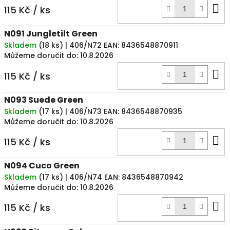
D
115 Kč
/ ks
k
N091 Jungletilt Green
Skladem
(
18 ks
)
| 406/N72
EAN:
8436548870911
Můžeme doručit do:
10.8.2026
D
115 Kč
/ ks
k
N093 Suede Green
Skladem
(
17 ks
)
| 406/N73
EAN:
8436548870935
Můžeme doručit do:
10.8.2026
D
115 Kč
/ ks
k
N094 Cuco Green
Skladem
(
17 ks
)
| 406/N74
EAN:
8436548870942
Můžeme doručit do:
10.8.2026
D
115 Kč
/ ks
k