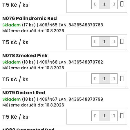
D
115 Kč
/ ks
k
N076 Palindromic Red
Skladem
(
17 ks
)
| 406/N65
EAN:
8436548870768
Můžeme doručit do:
10.8.2026
D
115 Kč
/ ks
k
N078 Smoked Pink
Skladem
(
18 ks
)
| 406/N66
EAN:
8436548870782
Můžeme doručit do:
10.8.2026
D
115 Kč
/ ks
k
N079 Distant Red
Skladem
(
18 ks
)
| 406/N67
EAN:
8436548870799
Můžeme doručit do:
10.8.2026
D
115 Kč
/ ks
k