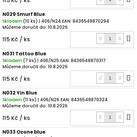
115 Kč
/ ks
k
N029 Smurf Blue
Skladem
(
10 ks
)
| 406/N24
EAN:
8436548870294
Můžeme doručit do:
10.8.2026
D
115 Kč
/ ks
k
N031 Tattoo Blue
Skladem
(
7 ks
)
| 406/N25
EAN:
8436548870317
Můžeme doručit do:
10.8.2026
D
115 Kč
/ ks
k
N032 Yin Blue
Skladem
(
11 ks
)
| 406/N26
EAN:
8436548870324
Můžeme doručit do:
10.8.2026
D
115 Kč
/ ks
k
N033 Ozone blue