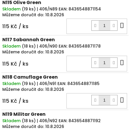
N115 Olive Green
Skladem
(
19 ks
)
| 406/N89
EAN:
8436548871154
Můžeme doručit do:
10.8.2026
D
115 Kč
/ ks
k
N117 Sabannah Green
Skladem
(
18 ks
)
| 406/N90
EAN:
8436548871178
Můžeme doručit do:
10.8.2026
D
115 Kč
/ ks
k
N118 Camuflage Green
Skladem
(
19 ks
)
| 406/N91
EAN:
8436548871185
Můžeme doručit do:
10.8.2026
D
115 Kč
/ ks
k
N119 Militar Green
Skladem
(
18 ks
)
| 406/N92
EAN:
8436548871192
Můžeme doručit do:
10.8.2026