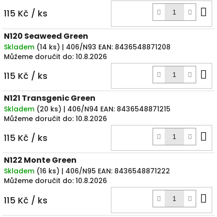
D
115 Kč
/ ks
k
N120 Seaweed Green
Skladem
(
14 ks
)
| 406/N93
EAN:
8436548871208
Můžeme doručit do:
10.8.2026
D
115 Kč
/ ks
k
N121 Transgenic Green
Skladem
(
20 ks
)
| 406/N94
EAN:
8436548871215
Můžeme doručit do:
10.8.2026
D
115 Kč
/ ks
k
N122 Monte Green
Skladem
(
16 ks
)
| 406/N95
EAN:
8436548871222
Můžeme doručit do:
10.8.2026
D
115 Kč
/ ks
k