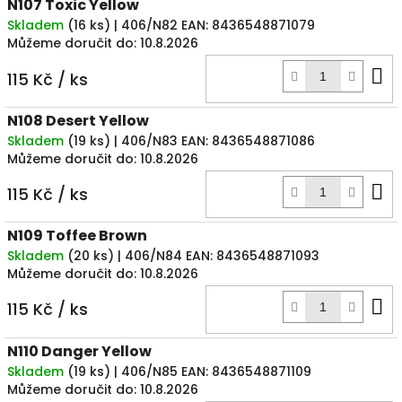
N107 Toxic Yellow
Skladem
(
16 ks
)
| 406/N82
EAN:
8436548871079
Můžeme doručit do:
10.8.2026
D
115 Kč
/ ks
k
N108 Desert Yellow
Skladem
(
19 ks
)
| 406/N83
EAN:
8436548871086
Můžeme doručit do:
10.8.2026
D
115 Kč
/ ks
k
N109 Toffee Brown
Skladem
(
20 ks
)
| 406/N84
EAN:
8436548871093
Můžeme doručit do:
10.8.2026
D
115 Kč
/ ks
k
N110 Danger Yellow
Skladem
(
19 ks
)
| 406/N85
EAN:
8436548871109
Můžeme doručit do:
10.8.2026