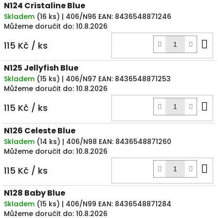
N124 Cristaline Blue
Skladem
(
16 ks
)
| 406/N96
EAN:
8436548871246
Můžeme doručit do:
10.8.2026
D
115 Kč
/ ks
k
N125 Jellyfish Blue
Skladem
(
15 ks
)
| 406/N97
EAN:
8436548871253
Můžeme doručit do:
10.8.2026
D
115 Kč
/ ks
k
N126 Celeste Blue
Skladem
(
14 ks
)
| 406/N98
EAN:
8436548871260
Můžeme doručit do:
10.8.2026
D
115 Kč
/ ks
k
N128 Baby Blue
Skladem
(
15 ks
)
| 406/N99
EAN:
8436548871284
Můžeme doručit do:
10.8.2026