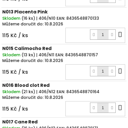
k
N013 Placenta Pink
Skladem
(
16 ks
)
| 406/N10
EAN:
8436548870133
Můžeme doručit do:
10.8.2026
D
115 Kč
/ ks
k
N015 Calimocho Red
Skladem
(
13 ks
)
| 406/N11
EAN:
8436548870157
Můžeme doručit do:
10.8.2026
D
115 Kč
/ ks
k
N016 Blood clot Red
Skladem
(
21 ks
)
| 406/N12
EAN:
8436548870164
Můžeme doručit do:
10.8.2026
D
115 Kč
/ ks
k
N017 Cane Red