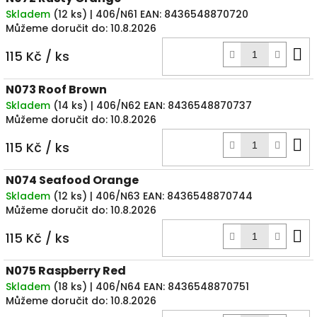
Skladem
(
12 ks
)
| 406/N61
EAN:
8436548870720
Můžeme doručit do:
10.8.2026
D
115 Kč
/ ks
k
N073 Roof Brown
Skladem
(
14 ks
)
| 406/N62
EAN:
8436548870737
Můžeme doručit do:
10.8.2026
D
115 Kč
/ ks
k
N074 Seafood Orange
Skladem
(
12 ks
)
| 406/N63
EAN:
8436548870744
Můžeme doručit do:
10.8.2026
D
115 Kč
/ ks
k
N075 Raspberry Red
Skladem
(
18 ks
)
| 406/N64
EAN:
8436548870751
Můžeme doručit do:
10.8.2026