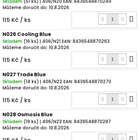
Skladem
(
51 ks
)
| 406/N20
EAN:
8436548870249
Můžeme doručit do:
10.8.2026
D
115 Kč
/ ks
k
N026 Cooling Blue
Skladem
(
16 ks
)
| 406/N21
EAN:
8436548870263
Můžeme doručit do:
10.8.2026
D
115 Kč
/ ks
k
N027 Trade Blue
Skladem
(
14 ks
)
| 406/N22
EAN:
8436548870270
Můžeme doručit do:
10.8.2026
D
115 Kč
/ ks
k
N028 Osmosis Blue
Skladem
(
19 ks
)
| 406/N23
EAN:
8436548870287
Můžeme doručit do:
10.8.2026
D