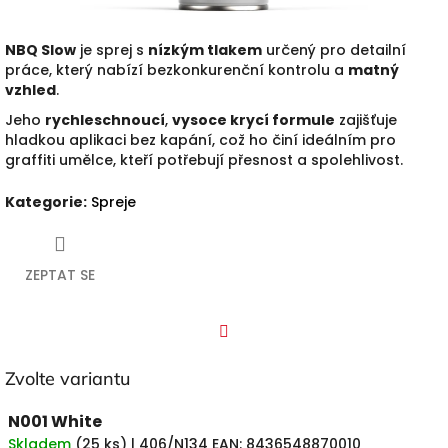
NBQ Slow
je sprej s
nízkým tlakem
určený pro detailní
práce, který nabízí bezkonkurenční kontrolu a
matný
vzhled
.
Jeho
rychleschnoucí
,
vysoce krycí formule
zajišťuje
hladkou aplikaci bez kapání, což ho činí ideálním pro
graffiti umělce, kteří potřebují přesnost a spolehlivost.
Kategorie
:
Spreje
ZEPTAT SE
Facebook
Zvolte variantu
N001 White
Skladem
(
25 ks
)
| 406/N134
EAN:
8436548870010