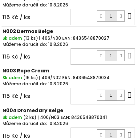
Můžeme doručit do:
10.8.2026
D
115 Kč
/ ks
k
N002 Dermos Beige
Skladem
(
13 ks
)
| 406/N00
EAN:
8436548870027
Můžeme doručit do:
10.8.2026
D
115 Kč
/ ks
k
N003 Rope Cream
Skladem
(
16 ks
)
| 406/N02
EAN:
8436548870034
Můžeme doručit do:
10.8.2026
D
115 Kč
/ ks
k
N004 Dromedary Beige
Skladem
(
2 ks
)
| 406/N03
EAN:
8436548870041
Můžeme doručit do:
10.8.2026
D
115 Kč
/ ks