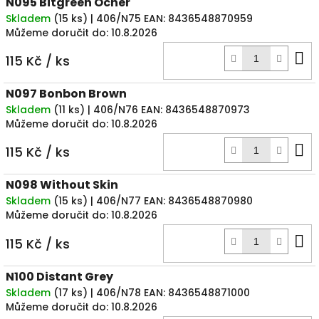
N095 Bitgreen Ocher
Skladem
(
15 ks
)
| 406/N75
EAN:
8436548870959
Můžeme doručit do:
10.8.2026
D
115 Kč
/ ks
k
N097 Bonbon Brown
Skladem
(
11 ks
)
| 406/N76
EAN:
8436548870973
Můžeme doručit do:
10.8.2026
D
115 Kč
/ ks
k
N098 Without Skin
Skladem
(
15 ks
)
| 406/N77
EAN:
8436548870980
Můžeme doručit do:
10.8.2026
D
115 Kč
/ ks
k
N100 Distant Grey
Skladem
(
17 ks
)
| 406/N78
EAN:
8436548871000
Můžeme doručit do:
10.8.2026