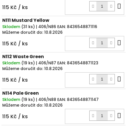
D
115 Kč
/ ks
k
N111 Mustard Yellow
Skladem
(
31 ks
)
| 406/N86
EAN:
8436548871116
Můžeme doručit do:
10.8.2026
D
115 Kč
/ ks
k
N112 Waste Green
Skladem
(
19 ks
)
| 406/N87
EAN:
8436548871123
Můžeme doručit do:
10.8.2026
D
115 Kč
/ ks
k
N114 Pale Green
Skladem
(
19 ks
)
| 406/N88
EAN:
8436548871147
Můžeme doručit do:
10.8.2026
D
115 Kč
/ ks
k