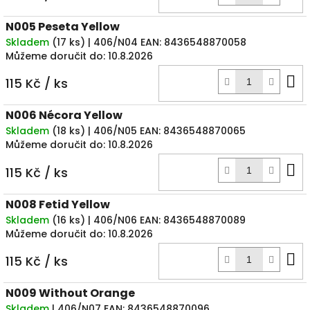
k
N005 Peseta Yellow
Skladem
(
17 ks
)
| 406/N04
EAN:
8436548870058
Můžeme doručit do:
10.8.2026
D
115 Kč
/ ks
k
N006 Nécora Yellow
Skladem
(
18 ks
)
| 406/N05
EAN:
8436548870065
Můžeme doručit do:
10.8.2026
D
115 Kč
/ ks
k
N008 Fetid Yellow
Skladem
(
16 ks
)
| 406/N06
EAN:
8436548870089
Můžeme doručit do:
10.8.2026
D
115 Kč
/ ks
k
N009 Without Orange
Skladem
| 406/N07
EAN:
8436548870096