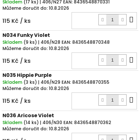
Skladem
(
17 ks
)
| 406/N27
EAN:
8436548870331
Můžeme doručit do:
10.8.2026
D
115 Kč
/ ks
k
N034 Funky Violet
Skladem
(
9 ks
)
| 406/N28
EAN:
8436548870348
Můžeme doručit do:
10.8.2026
D
115 Kč
/ ks
k
N035 Hippie Purple
Skladem
(
3 ks
)
| 406/N29
EAN:
8436548870355
Můžeme doručit do:
10.8.2026
D
115 Kč
/ ks
k
N036 Aricose Violet
Skladem
(
14 ks
)
| 406/N30
EAN:
8436548870362
Můžeme doručit do:
10.8.2026
D