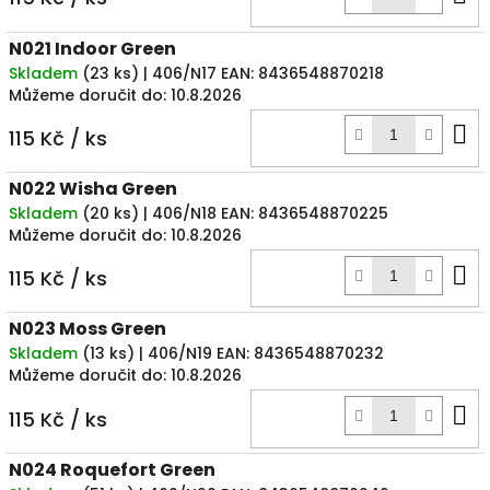
k
N021 Indoor Green
Skladem
(
23 ks
)
| 406/N17
EAN:
8436548870218
Můžeme doručit do:
10.8.2026
D
115 Kč
/ ks
k
N022 Wisha Green
Skladem
(
20 ks
)
| 406/N18
EAN:
8436548870225
Můžeme doručit do:
10.8.2026
D
115 Kč
/ ks
k
N023 Moss Green
Skladem
(
13 ks
)
| 406/N19
EAN:
8436548870232
Můžeme doručit do:
10.8.2026
D
115 Kč
/ ks
k
N024 Roquefort Green