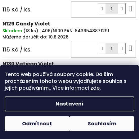
D
115 Kč
/ ks
k
N129 Candy Violet
Skladem
(
18 ks
)
| 406/N100
EAN:
8436548871291
Můžeme doručit do:
10.8.2026
D
115 Kč
/ ks
k
N130 Vatican Violet
Skladem
(
15 ks
)
| 406/N101
EAN:
8436548871307
Tento web používá soubory cookie. Dalším
Můžeme doručit do:
10.8.2026
procházením tohoto webu vyjadřujete souhlas s
D
jejich používáním.. Více informací
zde
.
115 Kč
/ ks
k
N131 Joker Purple
Nastavení
Skladem
(
24 ks
)
| 406/N102
EAN:
8436548871314
Můžeme doručit do:
10.8.2026
POZOR - přestavba ESHOPU - při potřebě většího počtu kusů
Odmítnout
Souhlasím
D
od jednoho odstínu, prosím, ověřte telefonicky. Děkujeme! Již
115 Kč
/ ks
brzy v plné verzi! :-)
k