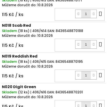
Skladem
(
16 ks
)
| 406/N13
EAN:
8436548870171
Můžeme doručit do:
10.8.2026
D
115 Kč
/ ks
k
N018 Scab Red
Skladem
(
18 ks
)
| 406/N14
EAN:
8436548870188
Můžeme doručit do:
10.8.2026
D
115 Kč
/ ks
k
N019 Reddish Red
Skladem
(
18 ks
)
| 406/N15
EAN:
8436548870195
Můžeme doručit do:
10.8.2026
D
115 Kč
/ ks
k
N020 Digit Green
Skladem
(
12 ks
)
| 406/N16
EAN:
8436548870201
Můžeme doručit do:
10.8.2026
D
115 Kč
/ ks