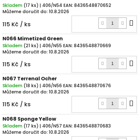
Skladem
(
17 ks
)
| 406/N54
EAN:
8436548870652
Můžeme doručit do:
10.8.2026
D
115 Kč
/ ks
k
N066 Mimetized Green
Skladem
(
21 ks
)
| 406/N55
EAN:
8436548870669
Můžeme doručit do:
10.8.2026
D
115 Kč
/ ks
k
N067 Terrenal Ocher
Skladem
(
18 ks
)
| 406/N56
EAN:
8436548870676
Můžeme doručit do:
10.8.2026
D
115 Kč
/ ks
k
N068 Sponge Yellow
Skladem
(
17 ks
)
| 406/N57
EAN:
8436548870683
Můžeme doručit do:
10.8.2026