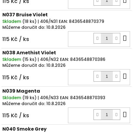
115 Kč
/ ks
k
N037 Bruise Violet
Skladem
(
18 ks
)
| 406/N31
EAN:
8436548870379
Můžeme doručit do:
10.8.2026
D
115 Kč
/ ks
k
N038 Amethist Violet
Skladem
(
15 ks
)
| 406/N32
EAN:
8436548870386
Můžeme doručit do:
10.8.2026
D
115 Kč
/ ks
k
N039 Magenta
Skladem
(
19 ks
)
| 406/N33
EAN:
8436548870393
Můžeme doručit do:
10.8.2026
D
115 Kč
/ ks
k
N040 Smoke Grey