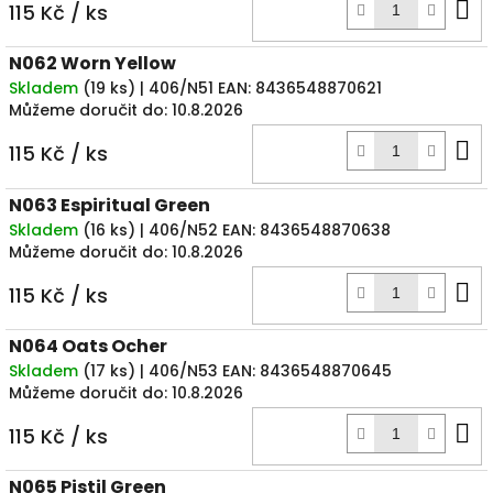
D
115 Kč
/ ks
k
N062 Worn Yellow
Skladem
(
19 ks
)
| 406/N51
EAN:
8436548870621
Můžeme doručit do:
10.8.2026
D
115 Kč
/ ks
k
N063 Espiritual Green
Skladem
(
16 ks
)
| 406/N52
EAN:
8436548870638
Můžeme doručit do:
10.8.2026
D
115 Kč
/ ks
k
N064 Oats Ocher
Skladem
(
17 ks
)
| 406/N53
EAN:
8436548870645
Můžeme doručit do:
10.8.2026
D
115 Kč
/ ks
k
N065 Pistil Green