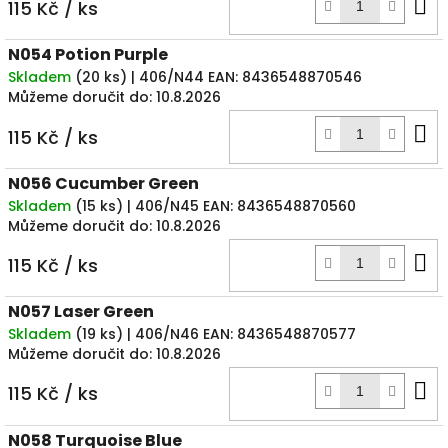
D
115 Kč
/ ks
k
N054 Potion Purple
Skladem
(
20 ks
)
| 406/N44
EAN:
8436548870546
Můžeme doručit do:
10.8.2026
D
115 Kč
/ ks
k
N056 Cucumber Green
Skladem
(
15 ks
)
| 406/N45
EAN:
8436548870560
Můžeme doručit do:
10.8.2026
D
115 Kč
/ ks
k
N057 Laser Green
Skladem
(
19 ks
)
| 406/N46
EAN:
8436548870577
Můžeme doručit do:
10.8.2026
D
115 Kč
/ ks
k
N058 Turquoise Blue