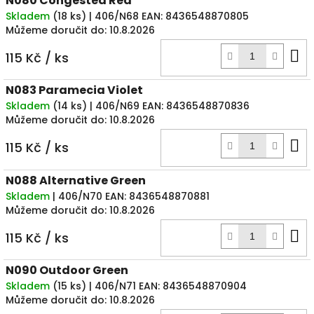
N080 Congested Red
Skladem
(
18 ks
)
| 406/N68
EAN:
8436548870805
Můžeme doručit do:
10.8.2026
D
115 Kč
/ ks
k
N083 Paramecia Violet
Skladem
(
14 ks
)
| 406/N69
EAN:
8436548870836
Můžeme doručit do:
10.8.2026
D
115 Kč
/ ks
k
N088 Alternative Green
Skladem
| 406/N70
EAN:
8436548870881
Můžeme doručit do:
10.8.2026
D
115 Kč
/ ks
k
N090 Outdoor Green
Skladem
(
15 ks
)
| 406/N71
EAN:
8436548870904
Můžeme doručit do:
10.8.2026