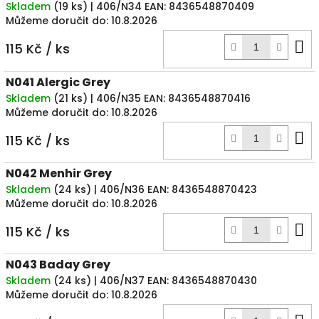
Skladem
(
19 ks
)
| 406/N34
EAN:
8436548870409
Můžeme doručit do:
10.8.2026
D
115 Kč
/ ks
k
N041 Alergic Grey
Skladem
(
21 ks
)
| 406/N35
EAN:
8436548870416
Můžeme doručit do:
10.8.2026
D
115 Kč
/ ks
k
N042 Menhir Grey
Skladem
(
24 ks
)
| 406/N36
EAN:
8436548870423
Můžeme doručit do:
10.8.2026
D
115 Kč
/ ks
k
N043 Baday Grey
Skladem
(
24 ks
)
| 406/N37
EAN:
8436548870430
Můžeme doručit do:
10.8.2026