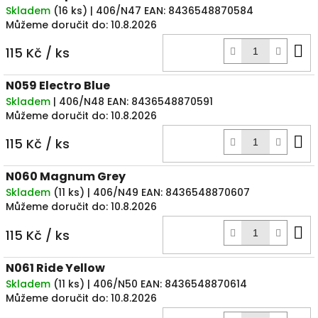
Skladem
(
16 ks
)
| 406/N47
EAN:
8436548870584
Můžeme doručit do:
10.8.2026
D
115 Kč
/ ks
k
N059 Electro Blue
Skladem
| 406/N48
EAN:
8436548870591
Můžeme doručit do:
10.8.2026
D
115 Kč
/ ks
k
N060 Magnum Grey
Skladem
(
11 ks
)
| 406/N49
EAN:
8436548870607
Můžeme doručit do:
10.8.2026
D
115 Kč
/ ks
k
N061 Ride Yellow
Skladem
(
11 ks
)
| 406/N50
EAN:
8436548870614
Můžeme doručit do:
10.8.2026