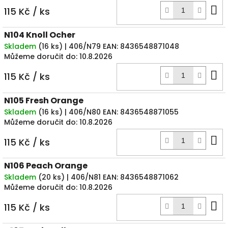
D
115 Kč
/ ks
k
N104 Knoll Ocher
Skladem
(
16 ks
)
| 406/N79
EAN:
8436548871048
Můžeme doručit do:
10.8.2026
D
115 Kč
/ ks
k
N105 Fresh Orange
Skladem
(
16 ks
)
| 406/N80
EAN:
8436548871055
Můžeme doručit do:
10.8.2026
D
115 Kč
/ ks
k
N106 Peach Orange
Skladem
(
20 ks
)
| 406/N81
EAN:
8436548871062
Můžeme doručit do:
10.8.2026
D
115 Kč
/ ks
k