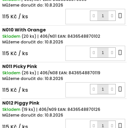
Můžeme doručit do:
10.8.2026
D
115 Kč
/ ks
k
N010 With Orange
Skladem
(
20 ks
)
| 406/N01
EAN:
8436548870102
Můžeme doručit do:
10.8.2026
D
115 Kč
/ ks
k
N011 Picky Pink
Skladem
(
26 ks
)
| 406/N08
EAN:
8436548870119
Můžeme doručit do:
10.8.2026
D
115 Kč
/ ks
k
N012 Piggy Pink
Skladem
(
19 ks
)
| 406/N09
EAN:
8436548870126
Můžeme doručit do:
10.8.2026
D
115 Kč
/ ks