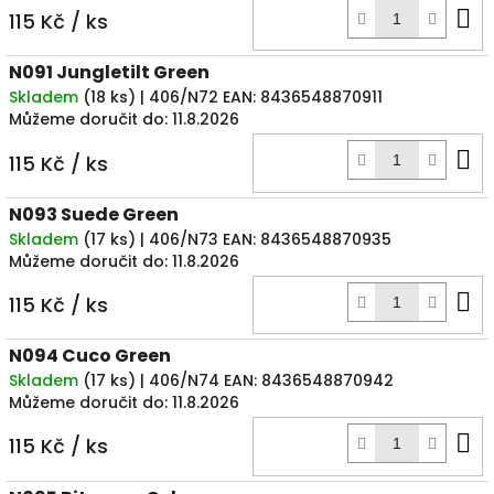
D
115 Kč
/ ks
k
N091 Jungletilt Green
Skladem
(
18 ks
)
| 406/N72
EAN:
8436548870911
Můžeme doručit do:
11.8.2026
D
115 Kč
/ ks
k
N093 Suede Green
Skladem
(
17 ks
)
| 406/N73
EAN:
8436548870935
Můžeme doručit do:
11.8.2026
D
115 Kč
/ ks
k
N094 Cuco Green
Skladem
(
17 ks
)
| 406/N74
EAN:
8436548870942
Můžeme doručit do:
11.8.2026
D
115 Kč
/ ks
k