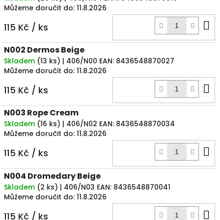
Můžeme doručit do:
11.8.2026
D
115 Kč
/ ks
k
N002 Dermos Beige
Skladem
(
13 ks
)
| 406/N00
EAN:
8436548870027
Můžeme doručit do:
11.8.2026
D
115 Kč
/ ks
k
N003 Rope Cream
Skladem
(
16 ks
)
| 406/N02
EAN:
8436548870034
Můžeme doručit do:
11.8.2026
D
115 Kč
/ ks
k
N004 Dromedary Beige
Skladem
(
2 ks
)
| 406/N03
EAN:
8436548870041
Můžeme doručit do:
11.8.2026
D
115 Kč
/ ks