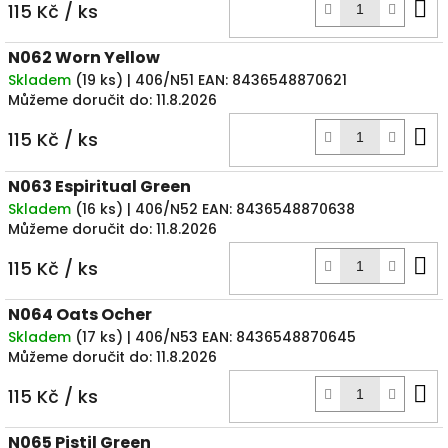
D
115 Kč
/ ks
k
N062 Worn Yellow
Skladem
(
19 ks
)
| 406/N51
EAN:
8436548870621
Můžeme doručit do:
11.8.2026
D
115 Kč
/ ks
k
N063 Espiritual Green
Skladem
(
16 ks
)
| 406/N52
EAN:
8436548870638
Můžeme doručit do:
11.8.2026
D
115 Kč
/ ks
k
N064 Oats Ocher
Skladem
(
17 ks
)
| 406/N53
EAN:
8436548870645
Můžeme doručit do:
11.8.2026
D
115 Kč
/ ks
k
N065 Pistil Green