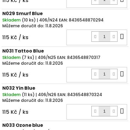
115 Kč
/ ks
k
N029 Smurf Blue
Skladem
(
10 ks
)
| 406/N24
EAN:
8436548870294
Můžeme doručit do:
11.8.2026
D
115 Kč
/ ks
k
N031 Tattoo Blue
Skladem
(
7 ks
)
| 406/N25
EAN:
8436548870317
Můžeme doručit do:
11.8.2026
D
115 Kč
/ ks
k
N032 Yin Blue
Skladem
(
11 ks
)
| 406/N26
EAN:
8436548870324
Můžeme doručit do:
11.8.2026
D
115 Kč
/ ks
k
N033 Ozone blue