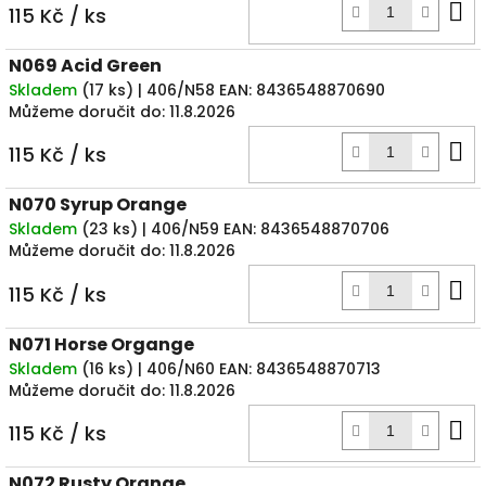
D
115 Kč
/ ks
k
N069 Acid Green
Skladem
(
17 ks
)
| 406/N58
EAN:
8436548870690
Můžeme doručit do:
11.8.2026
D
115 Kč
/ ks
k
N070 Syrup Orange
Skladem
(
23 ks
)
| 406/N59
EAN:
8436548870706
Můžeme doručit do:
11.8.2026
D
115 Kč
/ ks
k
N071 Horse Organge
Skladem
(
16 ks
)
| 406/N60
EAN:
8436548870713
Můžeme doručit do:
11.8.2026
D
115 Kč
/ ks
k
N072 Rusty Orange