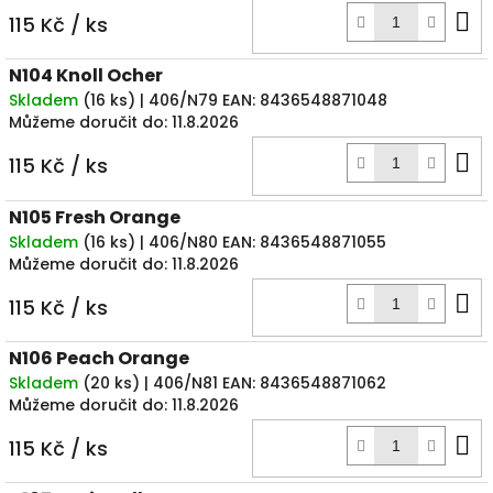
D
115 Kč
/ ks
k
N104 Knoll Ocher
Skladem
(
16 ks
)
| 406/N79
EAN:
8436548871048
Můžeme doručit do:
11.8.2026
D
115 Kč
/ ks
k
N105 Fresh Orange
Skladem
(
16 ks
)
| 406/N80
EAN:
8436548871055
Můžeme doručit do:
11.8.2026
D
115 Kč
/ ks
k
N106 Peach Orange
Skladem
(
20 ks
)
| 406/N81
EAN:
8436548871062
Můžeme doručit do:
11.8.2026
D
115 Kč
/ ks
k