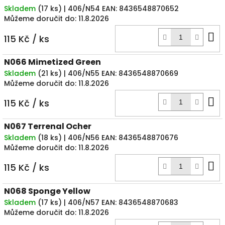
Skladem
(
17 ks
)
| 406/N54
EAN:
8436548870652
Můžeme doručit do:
11.8.2026
D
115 Kč
/ ks
k
N066 Mimetized Green
Skladem
(
21 ks
)
| 406/N55
EAN:
8436548870669
Můžeme doručit do:
11.8.2026
D
115 Kč
/ ks
k
N067 Terrenal Ocher
Skladem
(
18 ks
)
| 406/N56
EAN:
8436548870676
Můžeme doručit do:
11.8.2026
D
115 Kč
/ ks
k
N068 Sponge Yellow
Skladem
(
17 ks
)
| 406/N57
EAN:
8436548870683
Můžeme doručit do:
11.8.2026