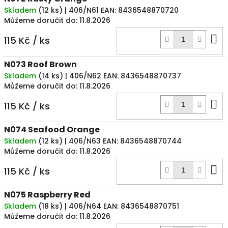
Skladem
(
12 ks
)
| 406/N61
EAN:
8436548870720
Můžeme doručit do:
11.8.2026
D
115 Kč
/ ks
k
N073 Roof Brown
Skladem
(
14 ks
)
| 406/N62
EAN:
8436548870737
Můžeme doručit do:
11.8.2026
D
115 Kč
/ ks
k
N074 Seafood Orange
Skladem
(
12 ks
)
| 406/N63
EAN:
8436548870744
Můžeme doručit do:
11.8.2026
D
115 Kč
/ ks
k
N075 Raspberry Red
Skladem
(
18 ks
)
| 406/N64
EAN:
8436548870751
Můžeme doručit do:
11.8.2026