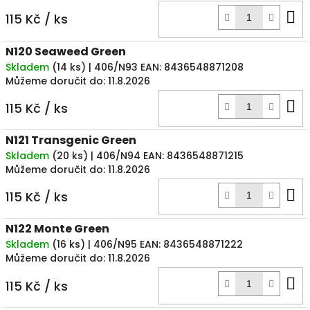
D
115 Kč
/ ks
k
N120 Seaweed Green
Skladem
(
14 ks
)
| 406/N93
EAN:
8436548871208
Můžeme doručit do:
11.8.2026
D
115 Kč
/ ks
k
N121 Transgenic Green
Skladem
(
20 ks
)
| 406/N94
EAN:
8436548871215
Můžeme doručit do:
11.8.2026
D
115 Kč
/ ks
k
N122 Monte Green
Skladem
(
16 ks
)
| 406/N95
EAN:
8436548871222
Můžeme doručit do:
11.8.2026
D
115 Kč
/ ks
k