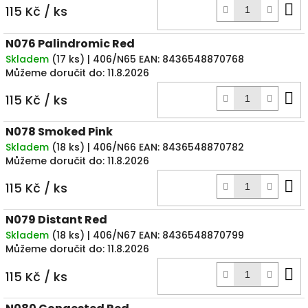
D
115 Kč
/ ks
k
N076 Palindromic Red
Skladem
(
17 ks
)
| 406/N65
EAN:
8436548870768
Můžeme doručit do:
11.8.2026
D
115 Kč
/ ks
k
N078 Smoked Pink
Skladem
(
18 ks
)
| 406/N66
EAN:
8436548870782
Můžeme doručit do:
11.8.2026
D
115 Kč
/ ks
k
N079 Distant Red
Skladem
(
18 ks
)
| 406/N67
EAN:
8436548870799
Můžeme doručit do:
11.8.2026
D
115 Kč
/ ks
k