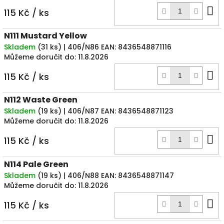
D
115 Kč
/ ks
k
N111 Mustard Yellow
Skladem
(
31 ks
)
| 406/N86
EAN:
8436548871116
Můžeme doručit do:
11.8.2026
D
115 Kč
/ ks
k
N112 Waste Green
Skladem
(
19 ks
)
| 406/N87
EAN:
8436548871123
Můžeme doručit do:
11.8.2026
D
115 Kč
/ ks
k
N114 Pale Green
Skladem
(
19 ks
)
| 406/N88
EAN:
8436548871147
Můžeme doručit do:
11.8.2026
D
115 Kč
/ ks
k