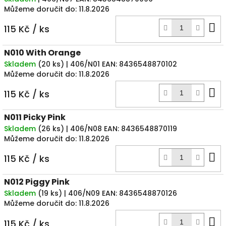
Můžeme doručit do:
11.8.2026
D
115 Kč
/ ks
k
N010 With Orange
Skladem
(
20 ks
)
| 406/N01
EAN:
8436548870102
Můžeme doručit do:
11.8.2026
D
115 Kč
/ ks
k
N011 Picky Pink
Skladem
(
26 ks
)
| 406/N08
EAN:
8436548870119
Můžeme doručit do:
11.8.2026
D
115 Kč
/ ks
k
N012 Piggy Pink
Skladem
(
19 ks
)
| 406/N09
EAN:
8436548870126
Můžeme doručit do:
11.8.2026
D
115 Kč
/ ks