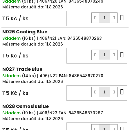
Skladem
(
51 ks
)
| 406/N20
EAN:
8436548870249
Můžeme doručit do:
11.8.2026
D
115 Kč
/ ks
k
N026 Cooling Blue
Skladem
(
16 ks
)
| 406/N21
EAN:
8436548870263
Můžeme doručit do:
11.8.2026
D
115 Kč
/ ks
k
N027 Trade Blue
Skladem
(
14 ks
)
| 406/N22
EAN:
8436548870270
Můžeme doručit do:
11.8.2026
D
115 Kč
/ ks
k
N028 Osmosis Blue
Skladem
(
19 ks
)
| 406/N23
EAN:
8436548870287
Můžeme doručit do:
11.8.2026
D