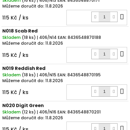
Skladem
(
16 ks
)
| 406/N13
EAN:
8436548870171
Můžeme doručit do:
11.8.2026
D
115 Kč
/ ks
k
N018 Scab Red
Skladem
(
18 ks
)
| 406/N14
EAN:
8436548870188
Můžeme doručit do:
11.8.2026
D
115 Kč
/ ks
k
N019 Reddish Red
Skladem
(
18 ks
)
| 406/N15
EAN:
8436548870195
Můžeme doručit do:
11.8.2026
D
115 Kč
/ ks
k
N020 Digit Green
Skladem
(
12 ks
)
| 406/N16
EAN:
8436548870201
Můžeme doručit do:
11.8.2026
D
115 Kč
/ ks