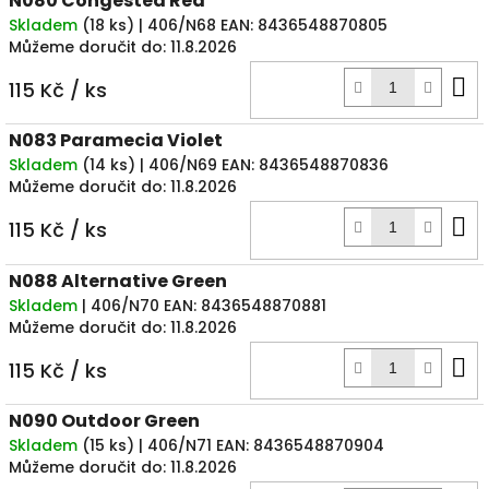
N080 Congested Red
Skladem
(
18 ks
)
| 406/N68
EAN:
8436548870805
Můžeme doručit do:
11.8.2026
D
115 Kč
/ ks
k
N083 Paramecia Violet
Skladem
(
14 ks
)
| 406/N69
EAN:
8436548870836
Můžeme doručit do:
11.8.2026
D
115 Kč
/ ks
k
N088 Alternative Green
Skladem
| 406/N70
EAN:
8436548870881
Můžeme doručit do:
11.8.2026
D
115 Kč
/ ks
k
N090 Outdoor Green
Skladem
(
15 ks
)
| 406/N71
EAN:
8436548870904
Můžeme doručit do:
11.8.2026