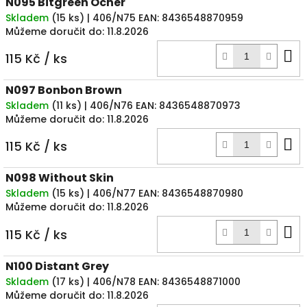
N095 Bitgreen Ocher
Skladem
(
15 ks
)
| 406/N75
EAN:
8436548870959
Můžeme doručit do:
11.8.2026
D
115 Kč
/ ks
k
N097 Bonbon Brown
Skladem
(
11 ks
)
| 406/N76
EAN:
8436548870973
Můžeme doručit do:
11.8.2026
D
115 Kč
/ ks
k
N098 Without Skin
Skladem
(
15 ks
)
| 406/N77
EAN:
8436548870980
Můžeme doručit do:
11.8.2026
D
115 Kč
/ ks
k
N100 Distant Grey
Skladem
(
17 ks
)
| 406/N78
EAN:
8436548871000
Můžeme doručit do:
11.8.2026