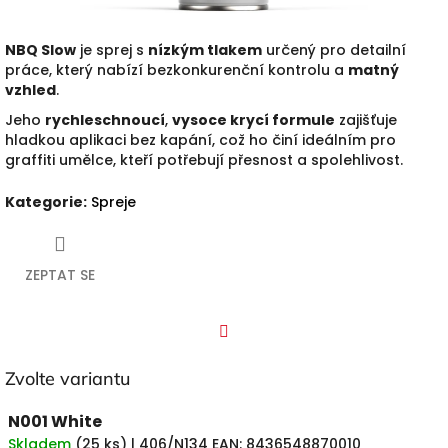
NBQ Slow
je sprej s
nízkým tlakem
určený pro detailní
práce, který nabízí bezkonkurenční kontrolu a
matný
vzhled
.
Jeho
rychleschnoucí
,
vysoce krycí formule
zajišťuje
hladkou aplikaci bez kapání, což ho činí ideálním pro
graffiti umělce, kteří potřebují přesnost a spolehlivost.
Kategorie
:
Spreje
ZEPTAT SE
Facebook
Zvolte variantu
N001 White
Skladem
(
25 ks
)
| 406/N134
EAN:
8436548870010