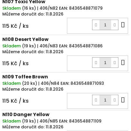
N107 Toxic Yellow
Skladem
(
16 ks
)
| 406/N82
EAN:
8436548871079
Můžeme doručit do:
11.8.2026
D
115 Kč
/ ks
k
N108 Desert Yellow
Skladem
(
19 ks
)
| 406/N83
EAN:
8436548871086
Můžeme doručit do:
11.8.2026
D
115 Kč
/ ks
k
N109 Toffee Brown
Skladem
(
20 ks
)
| 406/N84
EAN:
8436548871093
Můžeme doručit do:
11.8.2026
D
115 Kč
/ ks
k
N110 Danger Yellow
Skladem
(
19 ks
)
| 406/N85
EAN:
8436548871109
Můžeme doručit do:
11.8.2026