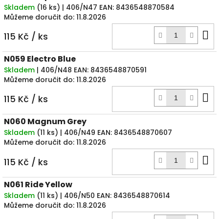
Skladem
(
16 ks
)
| 406/N47
EAN:
8436548870584
Můžeme doručit do:
11.8.2026
D
115 Kč
/ ks
k
N059 Electro Blue
Skladem
| 406/N48
EAN:
8436548870591
Můžeme doručit do:
11.8.2026
D
115 Kč
/ ks
k
N060 Magnum Grey
Skladem
(
11 ks
)
| 406/N49
EAN:
8436548870607
Můžeme doručit do:
11.8.2026
D
115 Kč
/ ks
k
N061 Ride Yellow
Skladem
(
11 ks
)
| 406/N50
EAN:
8436548870614
Můžeme doručit do:
11.8.2026