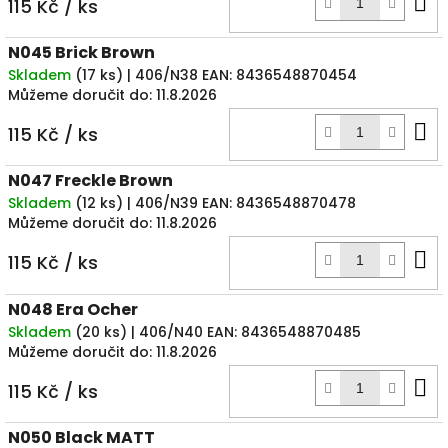
D
115 Kč
/ ks
k
N045 Brick Brown
Skladem
(
17 ks
)
| 406/N38
EAN:
8436548870454
Můžeme doručit do:
11.8.2026
D
115 Kč
/ ks
k
N047 Freckle Brown
Skladem
(
12 ks
)
| 406/N39
EAN:
8436548870478
Můžeme doručit do:
11.8.2026
D
115 Kč
/ ks
k
N048 Era Ocher
Skladem
(
20 ks
)
| 406/N40
EAN:
8436548870485
Můžeme doručit do:
11.8.2026
D
115 Kč
/ ks
k
N050 Black MATT