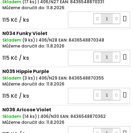
Skladem
(
17 ks
)
| 406/N27
EAN:
8436548870331
Můžeme doručit do:
11.8.2026
D
115 Kč
/ ks
k
N034 Funky Violet
Skladem
(
9 ks
)
| 406/N28
EAN:
8436548870348
Můžeme doručit do:
11.8.2026
D
115 Kč
/ ks
k
N035 Hippie Purple
Skladem
(
3 ks
)
| 406/N29
EAN:
8436548870355
Můžeme doručit do:
11.8.2026
D
115 Kč
/ ks
k
N036 Aricose Violet
Skladem
(
14 ks
)
| 406/N30
EAN:
8436548870362
Můžeme doručit do:
11.8.2026
D