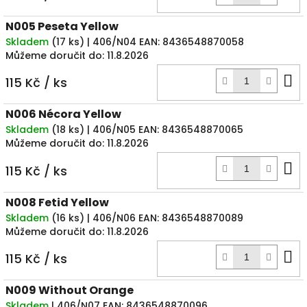
k
N005 Peseta Yellow
Skladem
(
17 ks
)
| 406/N04
EAN:
8436548870058
Můžeme doručit do:
11.8.2026
D
115 Kč
/ ks
k
N006 Nécora Yellow
Skladem
(
18 ks
)
| 406/N05
EAN:
8436548870065
Můžeme doručit do:
11.8.2026
D
115 Kč
/ ks
k
N008 Fetid Yellow
Skladem
(
16 ks
)
| 406/N06
EAN:
8436548870089
Můžeme doručit do:
11.8.2026
D
115 Kč
/ ks
k
N009 Without Orange
Skladem
| 406/N07
EAN:
8436548870096