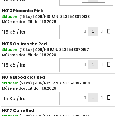
k
N013 Placenta Pink
Skladem
(
16 ks
)
| 406/N10
EAN:
8436548870133
Můžeme doručit do:
11.8.2026
D
115 Kč
/ ks
k
N015 Calimocho Red
Skladem
(
13 ks
)
| 406/N11
EAN:
8436548870157
Můžeme doručit do:
11.8.2026
D
115 Kč
/ ks
k
N016 Blood clot Red
Skladem
(
21 ks
)
| 406/N12
EAN:
8436548870164
Můžeme doručit do:
11.8.2026
D
115 Kč
/ ks
k
N017 Cane Red