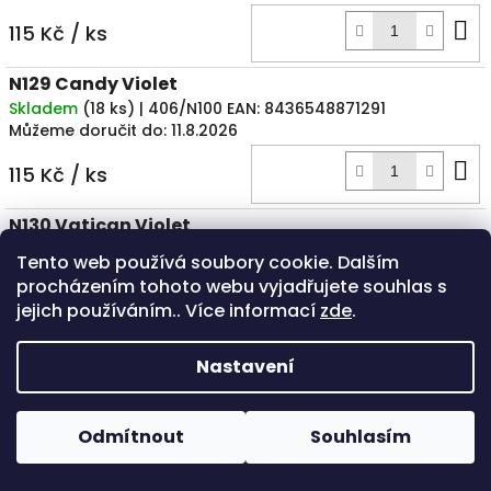
D
115 Kč
/ ks
k
N129 Candy Violet
Skladem
(
18 ks
)
| 406/N100
EAN:
8436548871291
Můžeme doručit do:
11.8.2026
D
115 Kč
/ ks
k
N130 Vatican Violet
Skladem
(
15 ks
)
| 406/N101
EAN:
8436548871307
Tento web používá soubory cookie. Dalším
Můžeme doručit do:
11.8.2026
procházením tohoto webu vyjadřujete souhlas s
D
jejich používáním.. Více informací
zde
.
115 Kč
/ ks
k
N131 Joker Purple
Nastavení
Skladem
(
24 ks
)
| 406/N102
EAN:
8436548871314
Můžeme doručit do:
11.8.2026
POZOR - přestavba ESHOPU - při potřebě většího počtu kusů
Odmítnout
Souhlasím
D
od jednoho odstínu, prosím, ověřte telefonicky. Děkujeme! Již
115 Kč
/ ks
brzy v plné verzi! :-)
k