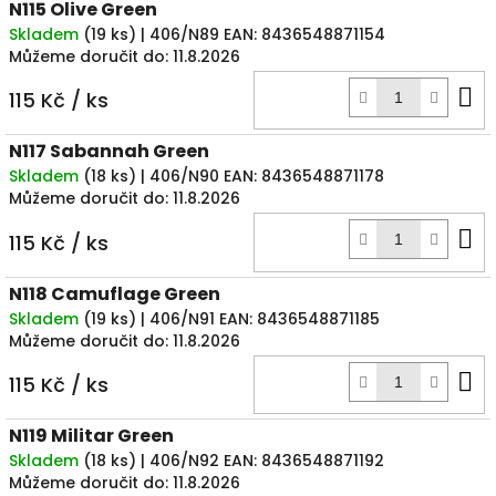
N115 Olive Green
Skladem
(
19 ks
)
| 406/N89
EAN:
8436548871154
Můžeme doručit do:
11.8.2026
D
115 Kč
/ ks
k
N117 Sabannah Green
Skladem
(
18 ks
)
| 406/N90
EAN:
8436548871178
Můžeme doručit do:
11.8.2026
D
115 Kč
/ ks
k
N118 Camuflage Green
Skladem
(
19 ks
)
| 406/N91
EAN:
8436548871185
Můžeme doručit do:
11.8.2026
D
115 Kč
/ ks
k
N119 Militar Green
Skladem
(
18 ks
)
| 406/N92
EAN:
8436548871192
Můžeme doručit do:
11.8.2026