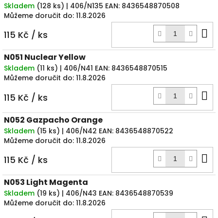
Skladem
(
128 ks
)
| 406/N135
EAN:
8436548870508
Můžeme doručit do:
11.8.2026
D
115 Kč
/ ks
k
N051 Nuclear Yellow
Skladem
(
11 ks
)
| 406/N41
EAN:
8436548870515
Můžeme doručit do:
11.8.2026
D
115 Kč
/ ks
k
N052 Gazpacho Orange
Skladem
(
15 ks
)
| 406/N42
EAN:
8436548870522
Můžeme doručit do:
11.8.2026
D
115 Kč
/ ks
k
N053 Light Magenta
Skladem
(
19 ks
)
| 406/N43
EAN:
8436548870539
Můžeme doručit do:
11.8.2026