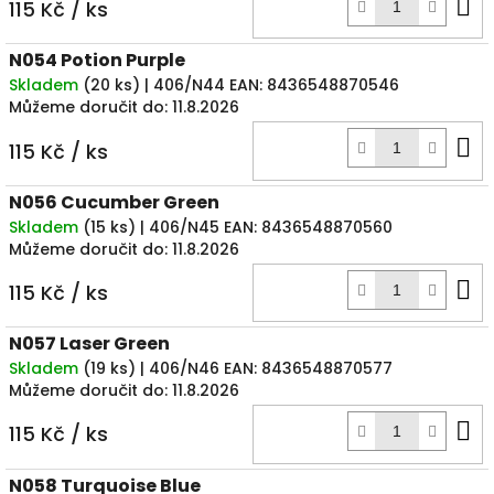
D
115 Kč
/ ks
k
N054 Potion Purple
Skladem
(
20 ks
)
| 406/N44
EAN:
8436548870546
Můžeme doručit do:
11.8.2026
D
115 Kč
/ ks
k
N056 Cucumber Green
Skladem
(
15 ks
)
| 406/N45
EAN:
8436548870560
Můžeme doručit do:
11.8.2026
D
115 Kč
/ ks
k
N057 Laser Green
Skladem
(
19 ks
)
| 406/N46
EAN:
8436548870577
Můžeme doručit do:
11.8.2026
D
115 Kč
/ ks
k
N058 Turquoise Blue