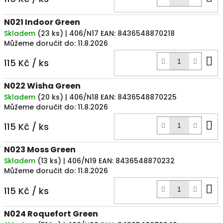
k
N021 Indoor Green
Skladem
(
23 ks
)
| 406/N17
EAN:
8436548870218
Můžeme doručit do:
11.8.2026
D
115 Kč
/ ks
k
N022 Wisha Green
Skladem
(
20 ks
)
| 406/N18
EAN:
8436548870225
Můžeme doručit do:
11.8.2026
D
115 Kč
/ ks
k
N023 Moss Green
Skladem
(
13 ks
)
| 406/N19
EAN:
8436548870232
Můžeme doručit do:
11.8.2026
D
115 Kč
/ ks
k
N024 Roquefort Green