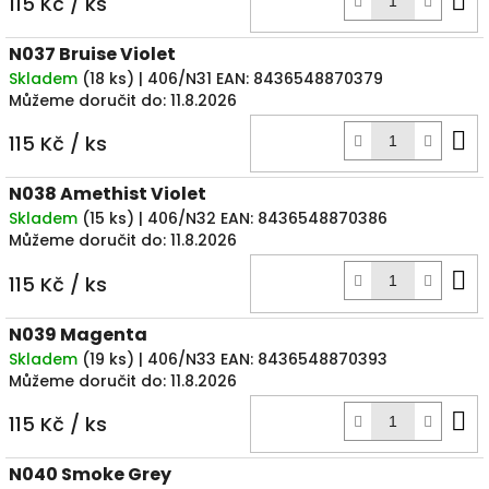
115 Kč
/ ks
k
N037 Bruise Violet
Skladem
(
18 ks
)
| 406/N31
EAN:
8436548870379
Můžeme doručit do:
11.8.2026
D
115 Kč
/ ks
k
N038 Amethist Violet
Skladem
(
15 ks
)
| 406/N32
EAN:
8436548870386
Můžeme doručit do:
11.8.2026
D
115 Kč
/ ks
k
N039 Magenta
Skladem
(
19 ks
)
| 406/N33
EAN:
8436548870393
Můžeme doručit do:
11.8.2026
D
115 Kč
/ ks
k
N040 Smoke Grey