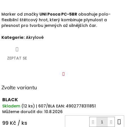
Marker od značky
UNI Posca PC-5BR
obsahuje polo-
flexibilní štětcový hrot, který kombinuje plynulost a
přesnost pro tvorbu jemných až silnějších čar.
Kategorie
:
Akrylové
ZEPTAT SE
Facebook
Zvolte variantu
BLACK
Skladem
(
12 ks
)
| 607/BLA
EAN:
4902778311851
Můžeme doručit do:
10.8.2026
D
99 Kč
/ ks