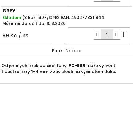
k
GREY
Skladem
(
3 ks
)
| 607/GRE2
EAN:
4902778311844
Můžeme doručit do:
10.8.2026
D
99 Kč
/ ks
k
Popis
Diskuze
Od jemných linek po širší tahy,
PC-5BR
může vytvořit
tloušťku linky
1–4 mm
v závislosti na vyvinutém tlaku.
Z
á
p
a
t
í