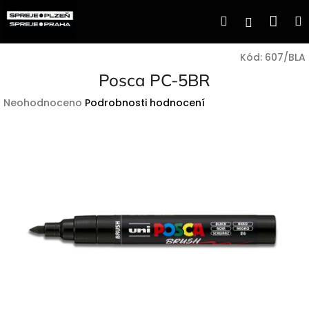
Přejít
Nák
Hledat
Přihlášen
na
obsah
koší
Kód:
607/BLA
Posca PC-5BR
Průměrné
Neohodnoceno
Podrobnosti hodnocení
hodnocení
produktu
je
0,0
z
5
hvězdiček.